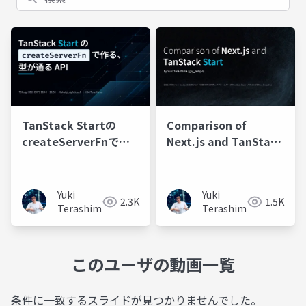
TanStack Startの
Comparison of
createServerFnで作
Next.js and TanStack
る、型が通るAPI
Start
Yuki
Yuki
2.3K
1.5K
Terashima
Terashima
このユーザの動画一覧
条件に一致するスライドが見つかりませんでした。