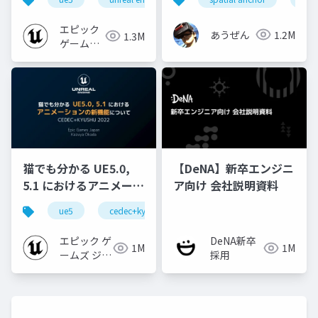
[CEDEC+KYUSHU
2024]
エピック
あうぜん
1.2M
1.3M
ゲームズ
ジャパン
猫でも分かる UE5.0,
【DeNA】新卒エンジニ
5.1 におけるアニメーシ
ア向け 会社説明資料
ョンの新機能について
ue5
cedec+kyushu
ue-animation
ue-opt
【CEDEC+KYUSHU
2022】
エピック ゲ
DeNA新卒
1M
1M
ームズ ジャ
採用
パン