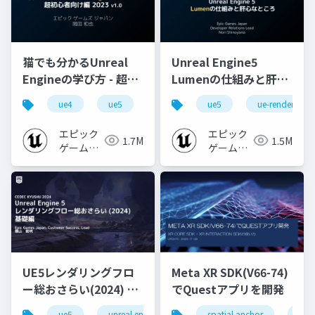
猫でも分かるUnreal
Unreal Engine5
Engineの学び方 - 超初
Lumenの仕組みと肝心
心者向け編 - 2023 v1.0
なところ
ue4
ue5
ue-beginner
ue5
ue-rendering
エピック
エピック
1.7M
1.5M
ゲームズ
ゲームズ
ジャパン
ジャパン
UE5レンダリングフロ
Meta XR SDK(V66-74)
ー総おさらい(2024) 基
でQuestアプリを開発
礎編！
ue5
unreal engine
ue-rendering
spatial anchor
unit