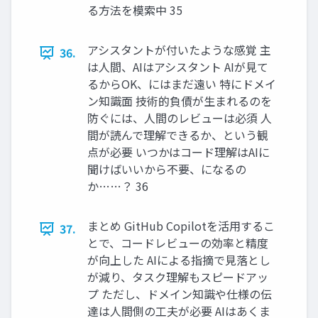
る方法を模索中 35
アシスタントが付いたような感覚 主
36.
は人間、AIはアシスタント AIが見て
るからOK、にはまだ遠い 特にドメイ
ン知識面 技術的負債が生まれるのを
防ぐには、人間のレビューは必須 人
間が読んで理解できるか、という観
点が必要 いつかはコード理解はAIに
聞けばいいから不要、になるの
か……？ 36
まとめ GitHub Copilotを活用するこ
37.
とで、コードレビューの効率と精度
が向上した AIによる指摘で見落とし
が減り、タスク理解もスピードアッ
プ ただし、ドメイン知識や仕様の伝
達は人間側の工夫が必要 AIはあくま