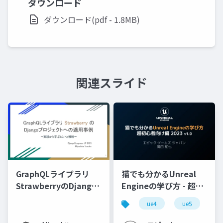
ダウンロード
ダウンロード(pdf - 1.8MB)
関連スライド
GraphQLライブラリ
猫でも分かるUnreal
StrawberryのDjango
Engineの学び方 - 超初
プロジェクトへの適用
心者向け編 - 2023 v1.0
ue4
ue5
u
事例