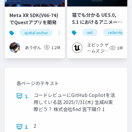
猫でも分かる UE5.0,
Meta XR SDK(V66-74)
5.1 におけるアニメーシ
でQuestアプリを開発
ョンの新機能について
ue5
cedec+kyushu
spatial anchor
unity
quest pro
shapereco
【CEDEC+KYUSHU
2022】
エピック ゲ
あうぜん
1.2M
1M
ームズ ジャ
パン
各ページのテキスト
コードレビューにGitHub Copilotを活
1.
用している話 2025/7/31(木) 生成AI実
際どう？ 株式会社find 宮下陽介 1
2
2.