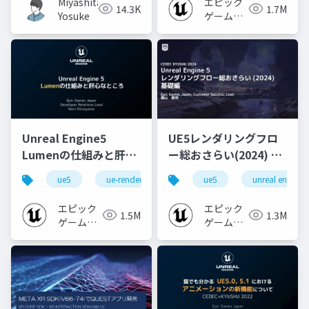
Miyashita
エピック
14.3K
1.7M
Yosuke
ゲームズ
ジャパン
Unreal Engine5
UE5レンダリングフロ
Lumenの仕組みと肝心
ー総おさらい(2024) 基
なところ
礎編！
ue5
ue-rendering
ue-lumen
ue5
unreal engine
[CEDEC+KYUSHU
2024]
エピック
エピック
1.5M
1.3M
ゲームズ
ゲームズ
ジャパン
ジャパン