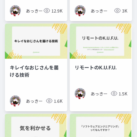
あっきー
12.9K
あっきー
3K
キレイなおじさんを届
リモートのK.U.F.U.
ける技術
あっきー
1.5K
あっきー
1.6K