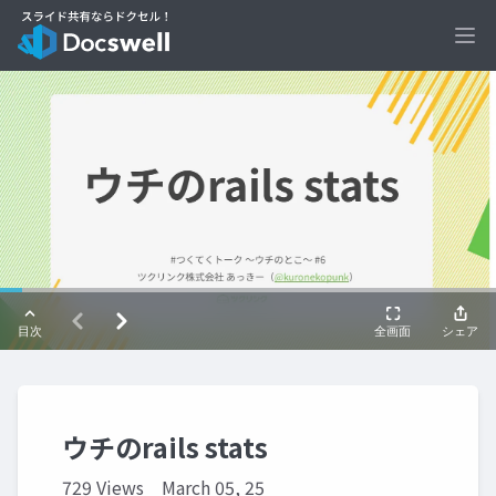
Ope
ウチのrails stats
729 Views
March 05, 25