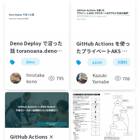
Deno Deploy で沼った
GitHub Actions を使っ
話 toranoana.deno
たプライベートAKS ク
#24
ラスターへのデプロイ
deno
azure
lt資料
方法の選択
hirotaka
Kazuki
795
706
kono
Yamabe
GitHub Actions ×