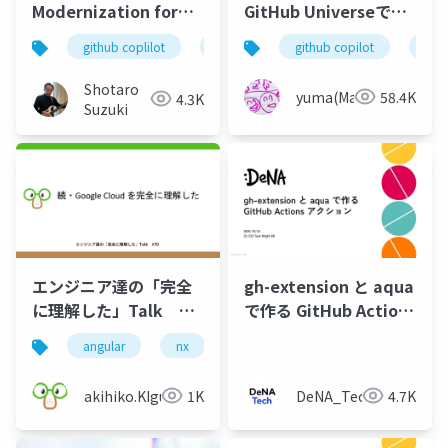
Modernization for
GitHub Universeでも
Java & .NET
注目のContinuous AI
github coplilot
app modernization
github copilot
java
git
を紹介
Shotaro
yuma(Maki)
58.4K
4.3K
Suzuki
エンジニア達の「完全
gh-extension と aqua
に理解した」Talk
で作る GitHub Actions
#70
アクション
angular
nx
rust
gcp
firebase
akihiko.KIgure
1K
DeNA_Tech
4.7K