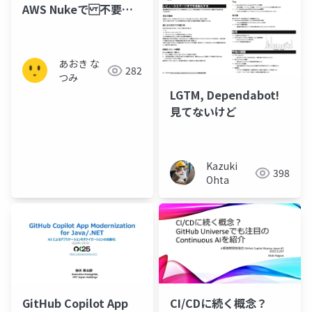
AWS Nukeで 不要リ
ソースの一括削除らく
らく定期実行！
あおき な
282
つみ
LGTM, Dependabot!
見てないけど
Kazuki
398
Ohta
GitHub Copilot App
CI/CDに続く概念？