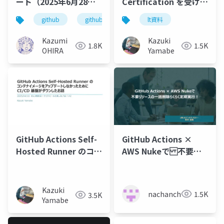
ート（2025年6月28
Certification を受けて
日） presented by
みよう
github
github dockyard
lt資料
vscodejp
GitHub dockyardコミ
ュニティ
Kazumi
Kazuki
1.8K
1.5K
OHIRA
Yamabe
GitHub Actions Self-
GitHub Actions ×
Hosted Runner のコン
AWS Nukeで 不要リ
テナイメージをアップ
ソースの一括削除らく
デートしなかったため
らく定期実行！
にCI/CD 基盤がダウン
Kazuki
nachanchan.a
1.5K
3.5K
したお話
Yamabe