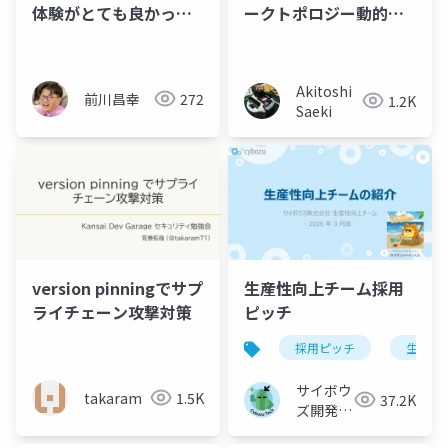
体験がとても良かった
ークトポロジー動的生
という話
成の試み
Akitoshi
前川昌幸
272
1.2K
Saeki
version pinningでサプ
生産性向上チーム採用
ライチェーン攻撃対策
ピッチ
採用ピッチ
生産性
サイボウ
takaram
1.5K
37.2K
ズ開発本
部