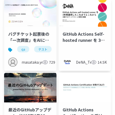
バグチケット起票後の
GitHub Actions Self-
「一次調査」をAIに任
hosted runner を 3年
せてみた
間運用したこれまでと
qa
テスト
生成ai
これから 〜 分散するワ
ークフローと管理の課
masataka.yokota
729
DeNA_Tech
14.5K
題
最近のGitHubアップデ
GitHub Actions