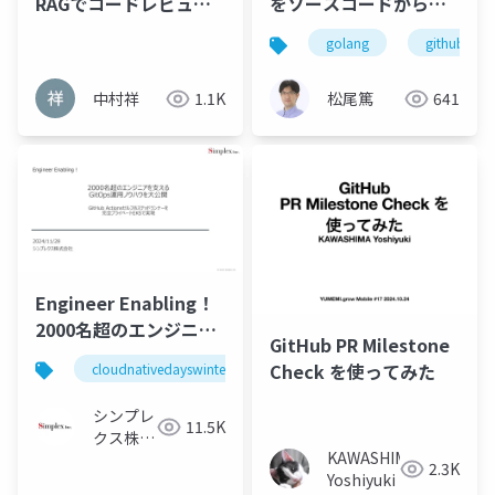
RAGでコードレビュー
をソースコードからイ
の検証の結果
ンストール
golang
github
中村祥
1.1K
松尾篤
641
Engineer Enabling！
2000名超のエンジニア
GitHub PR Milestone
を支えるGitOps運用ノ
Check を使ってみた
cloudnativedayswinter2024
cicd
aws
gi
ウハウを大公開 ～
GitHub Actionsセルフ
シンプレ
11.5K
ホステッドランナーを
クス株式
KAWASHIMA
完全プライベートEKS
会社
2.3K
Yoshiyuki
で実現～