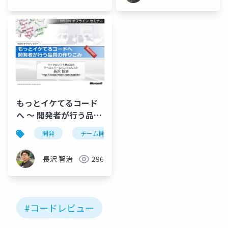
ワーク
もっとイケてるコード
へ ～ 開発者が行う品質
の作りこみ
開発
チーム開発
コードレビュー
単体テ
長沢 智治
296
#コードレビュー