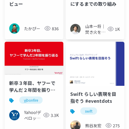
ビュー
にするまでの取り組み
山本一将｜
たかぴー
836
1K
焚き火を愛
するエンジ
ニア
新卒３年目、ヤフーで
学んだ２年間を振り返
Swift らしい表現を目
る
指そう #eventdots
yjbonfire
swift
Yahoo!デ
3.3K
ベロッパ
ーネット
熊谷友宏
275