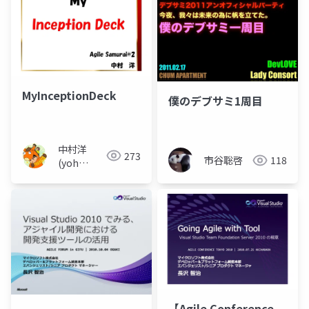
MyInceptionDeck
僕のデブサミ1周目
中村洋
273
市谷聡啓
118
(yoh
nakamura)
【Agile Conference