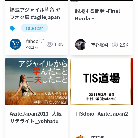
爆速アジャイル革命 ヤ
越境する開発 -Final
フオク編 #agilejapan
Bordar-
agilejapan
Yahoo!デ
1.3K
市谷聡啓
2.5K
ベロッパ
ーネット
ワーク
AgileJapan2013_大阪
TISdojo_AgileJapan2012
サテライト_yohhatu
中村洋