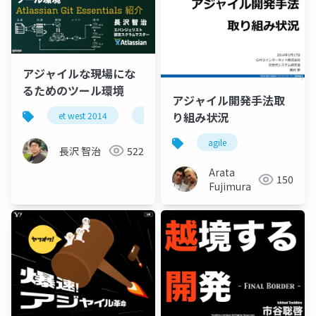
アジャイルな現場にな
るためのツール環境
アジャイル開発手法取
り組み状況
et west 2014
etwest
atlassian
アトラシア
agile
長沢 智治
522
Arata
150
Fujimura