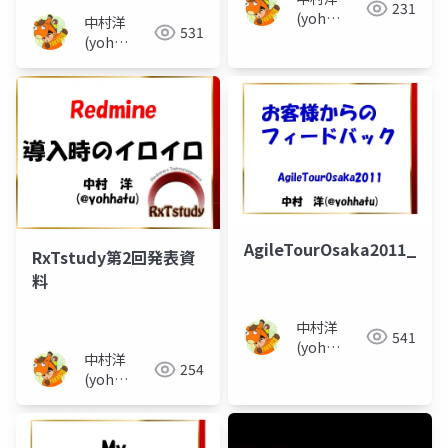
231
(yoh
中村洋
531
nakamura)
(yoh
nakamura)
AgileTourOsaka2011_LT
RxTstudy第2回発表資
料
中村洋
541
(yoh
中村洋
nakamura)
254
(yoh
nakamura)