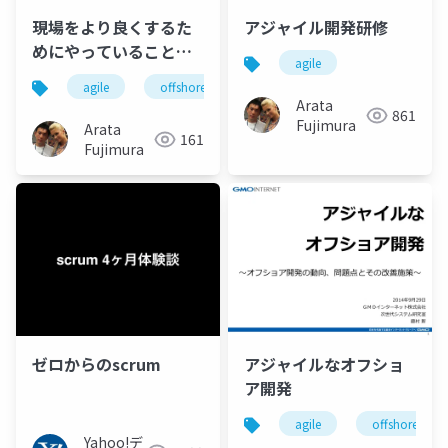
現場をより良くするた
アジャイル開発研修
めにやっていることを3
agile
つの観点で振り返る
agile
offshore
「kpt発表会」
Arata
861
Fujimura
Arata
161
Fujimura
ゼロからのscrum
アジャイルなオフショ
ア開発
agile
offshore
Yahoo!デ