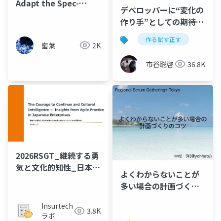
Adapt the Spec-
デベロッパーに“変化の
Driven Development
作り手”としての期待を
Process with
寄せられない組織は早
nameless - 仕様駆動開
作る試す正す
晩滅びる
蜜葉
2K
発のプロセス試行と既
存プロダクト開発への
市谷聡啓
36.8K
適応 -
2026RSGT_継続する勇
気と文化的知性_日本企
よくわからないことが
業におけるアジャイル
多い場合の計画づくり
の現場から
のコツ
Insurtech
3.8K
ラボ