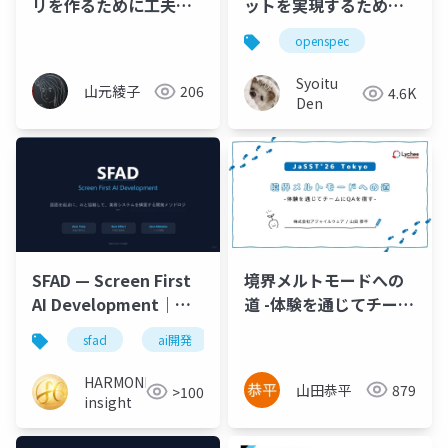
リを作るために工夫し
ットを実現するための
ていること
仕様駆動開発
openspec
Syoitu
山元綾子
206
4.6K
Den
SFAD — Screen First
境界メルトモードへの
AI Development｜画
道 -体験を通じてチーム
面を起点にAIと業務シ
にQAを宿す-
sfad
ai開発
業務システム
開発メソドロ
ステムを構築する開発
メソドロジー
HARMONIC
山田恭平
879
>100
insight