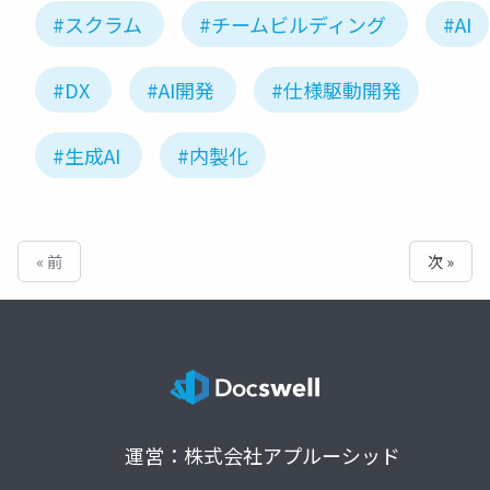
#スクラム
#チームビルディング
#AI
#DX
#AI開発
#仕様駆動開発
#生成AI
#内製化
« 前
次 »
運営：株式会社アプルーシッド