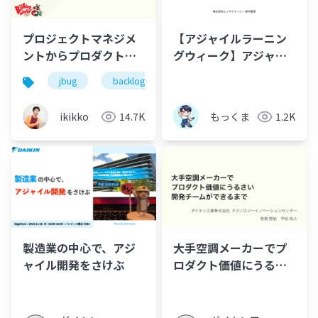
プロジェクトマネジメ
【アジャイルラーニン
ントからプロダクトマ
グウィーク】アジャイ
ネジメントへ：価値中
ル開発 ~その先の生成
jbug
backlogworld
心のアプローチで実現
AI~ 【初学者向け】
するアジャイルなプロ
ikikko
14.7K
もっくま
1.2K
ダクト開発
製造業の中心で、アジ
大手空調メーカーでプ
ャイル開発をさけぶ
ロダクト価値にうるさ
い開発チームができる
まで