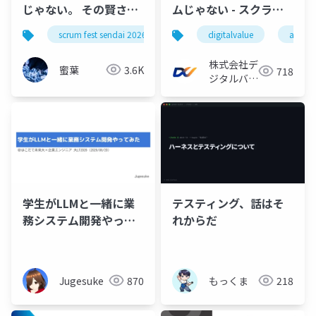
じゃない。 その賢さに
ムじゃない - スクラム
頼りきることだ」
フェス金沢2026
scrum fest sendai 2026
scrum
digitalvalue
agile
株式会社デ
蜜葉
3.6K
718
ジタルバリ
ュー
学生がLLMと一緒に業
テスティング、話はそ
務システム開発やって
れからだ
みた
Jugesuke
870
もっくま
218