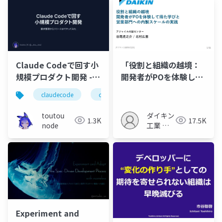
Claude Codeで回す小
「役割と組織の越境：
規模プロダクト開発 -
開発者がPOを体験して
要求整理からリリース
得た学びと営業部門へ
claudecode
claude
unity
webアプリ
までやってみた
の内製スケールの実
践」
toutou
ダイキン
1.3K
17.5K
node
工業 ア
ジャイル
内製セン
ター
Experiment and