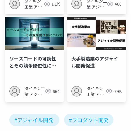
ダイキン
ダイキン工
1.1K
460
工業 アジ
業 アジャ
ャイル内
イル内製セ
製センタ
ンター
ー
ソースコードの可読性
大手製造業のアジャイ
とその競争優位性につ
ル開発促進
いて
ダイキン工
ダイキン
664
0.9K
業 アジャ
工業 アジ
イル内製セ
ャイル内
ンター
製センタ
ー
#アジャイル開発
#プロダクト開発