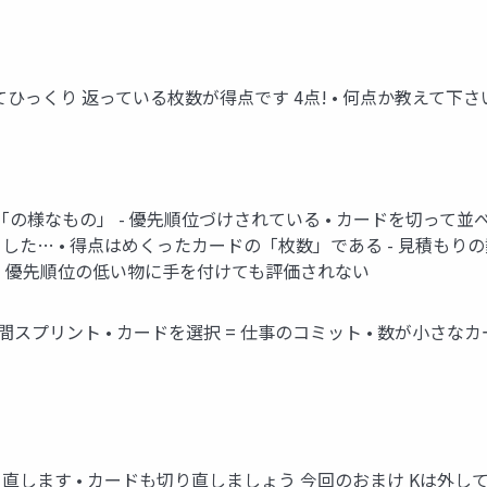
ひっくり 返っている枚数が得点です 4点! • 何点か教えて下さ
「の様なもの」 - 優先順位づけされている • カードを切って並
した… • 得点はめくったカードの「枚数」である - 見積もりの
 - 優先順位の低い物に手を付けても評価されない
1週間スプリント • カードを選択 = 仕事のコミット • 数が小
直します • カードも切り直しましょう 今回のおまけ Kは外して