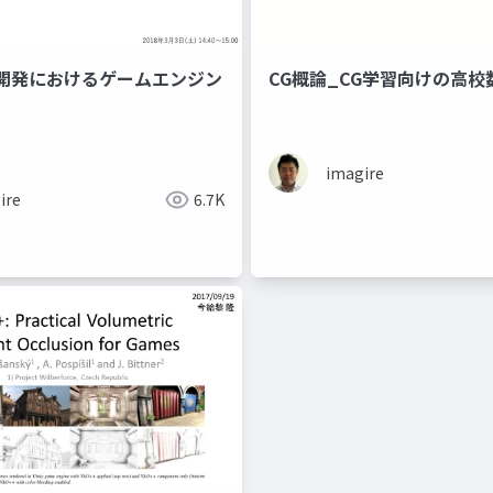
開発におけるゲームエンジン
CG概論_CG学習向けの高校
imagire
ire
6.7K