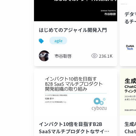
デ
るチ
はじめてのアジャイル開発入門
agile
市谷聡啓
236.1K
インパクト10倍を目指すB2B
生成
SaaSマルチプロダクトなサイボ
Ch