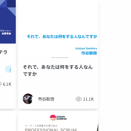
テラ
それで、あなたは何をする人なん
principles
process improvement
agile
developme
ですか
6.1K
市谷聡啓
11.1K