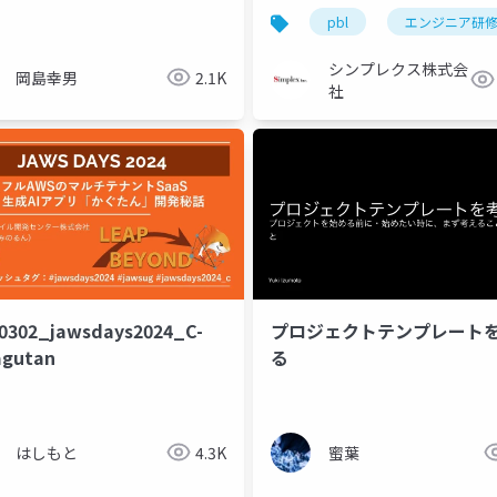
マーケティング・人材育成の
かけに更に学んだ実体験
productivity
pbl
エンジニア研
事例
シンプレクス株式会
岡島幸男
2.1K
社
0302_jawsdays2024_C-
プロジェクトテンプレート
agutan
る
はしもと
4.3K
蜜葉