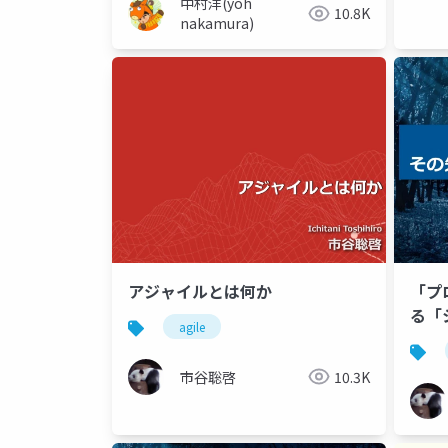
中村洋(yoh
10.8K
nakamura)
アジャイルとは何か
「フ
る「
agile
市谷聡啓
10.3K