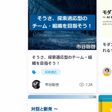
モダ
れる
そうさ、探索適応型のチーム・組
織を目指そう！
探索適応
市谷聡啓
7.2K