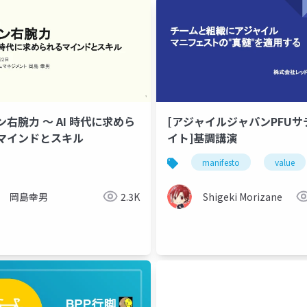
ン右腕力 ～ AI 時代に求めら
[アジャイルジャパンPFUサ
マインドとスキル
イト]基調講演
manifesto
value
岡島幸男
2.3K
Shigeki Morizane