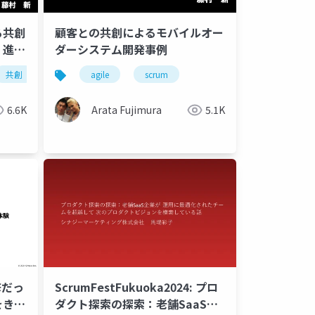
る共創
顧客との共創によるモバイルオー
・進め
ダーシステム開発事例
共創
agile
scrum
6.6K
Arata Fujimura
5.1K
修だっ
ScrumFestFukuoka2024: プロ
をきっ
ダクト探索の探索：老舗SaaS企