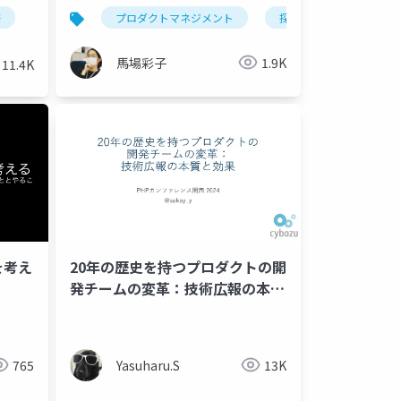
業が 運用に最適化されたチーム
修
プロダクトマネジメント
探索
を超越して 次のプロダクトビジ
ョンを模索している話
馬場彩子
1.9K
11.4K
を考え
20年の歴史を持つプロダクトの開
発チームの変革：技術広報の本質
と効果
765
Yasuharu.S
13K