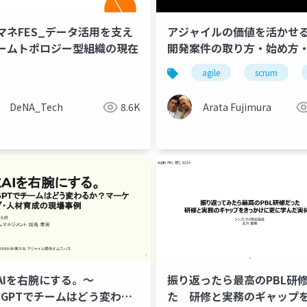
タマネFES_データ活用を支え
アジャイルの価値を活かせ
ームトポロジー型組織の現在
開発案件の取り方・始め方
方
agile
scrum
DeNA_Tech
8.6K
Arata Fujimura
AIを右腕にする。〜
振り返ったら最高のPBL研
atGPTでチームはどう変わる
た 研修と実務のギャップ