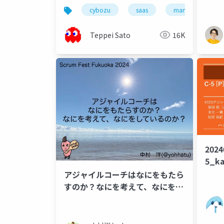
ウズ開発組織の取り組み
か？
cybozu
saas
management
現場
Teppei Sato
16K
2024
5_k
アジャイルコーチはなにをもたら
すのか？なにを考えて、なにをし
ているのか？