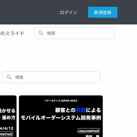
ログイン
新規登録
検索
てのスライド
検索