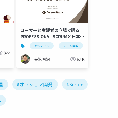
ユーザーと実践者の立場で語る
PROFESSIONAL SCRUMと日本で
のアジャイルの展望それからアジ
アジャイル
チーム開発
agile
ャイルコーチ活用のススメ
822
長沢 智治
6.4K
理
#オフショア開発
#Scrum
ル