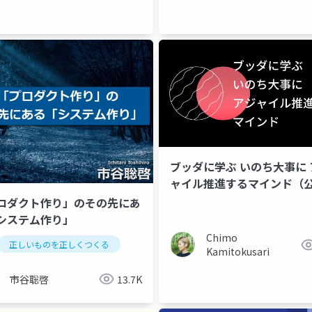
ブッダに学ぶ いのち大事に 
ャイル推進するマインド（
用）
゚ロダクト作り」のその先にあ
システム作り」
Chimo
正しいものを正しくつくる
Kamitokusari
市谷聡啓
13.7K