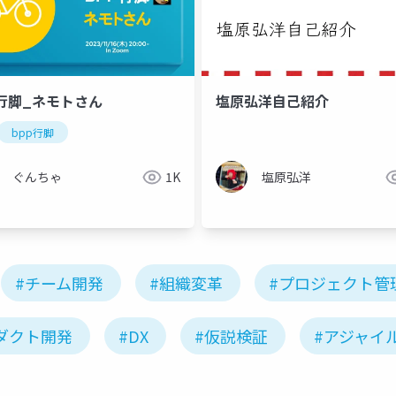
P行脚_ネモトさん
塩原弘洋自己紹介
bpp行脚
ぐんちゃ
1K
塩原弘洋
#チーム開発
#組織変革
#プロジェクト管
ダクト開発
#DX
#仮説検証
#アジャイ