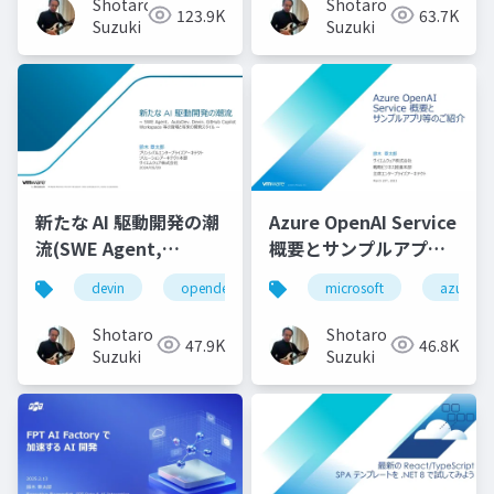
Shotaro
Shotaro
123.9K
63.7K
Suzuki
Suzuki
新たな AI 駆動開発の潮
Azure OpenAI Service
流(SWE Agent,
概要とサンプルアプリ
AutoDev,Devin,
等のご紹介
devin
opendevin
azure
microsoft
autodev
azure
GitHub Copilot
Workspace等)
Shotaro
Shotaro
47.9K
46.8K
Suzuki
Suzuki