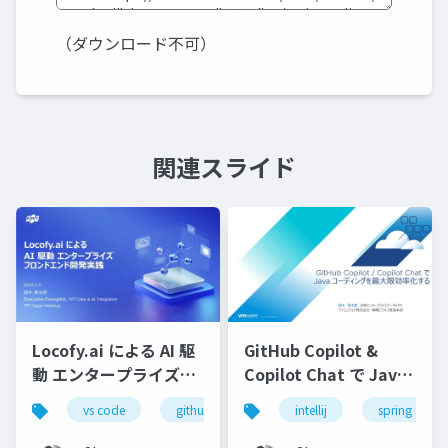
（ダウンロード不可）
関連スライド
Locofy.ai による AI 駆
GitHub Copilot &
動 エンタープライズフ
Copilot Chat で Java
ロンドエンド開発実践-
コーディングを最大限
vs code
github copilot
intellij
gemini
spring starte
locofy.ai
s
効率化する-配布用