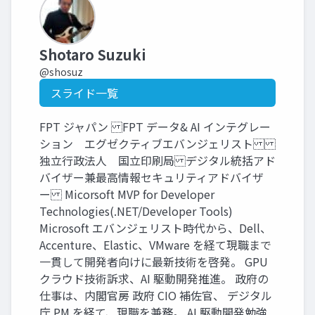
Shotaro Suzuki
@shosuz
スライド一覧
FPT ジャパン FPT データ& AI インテグレー
ション エグゼクティブエバンジェリスト
独立行政法人 国立印刷局 デジタル統括アド
バイザー兼最高情報セキュリティアドバイザ
ー Micorsoft MVP for Developer
Technologies(.NET/Developer Tools)
Microsoft エバンジェリスト時代から、Dell、
Accenture、Elastic、VMware を経て現職まで
一貫して開発者向けに最新技術を啓発。 GPU
クラウド技術訴求、AI 駆動開発推進。 政府の
仕事は、内閣官房 政府 CIO 補佐官、 デジタル
庁 PM を経て、現職を兼務。 AI 駆動開発勉強