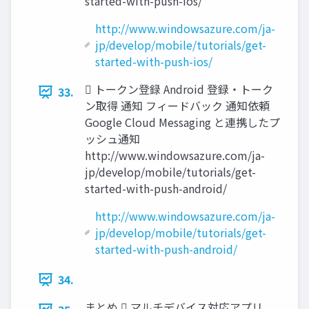
started-with-push-ios/
http://www.windowsazure.com/ja-
jp/develop/mobile/tutorials/get-
started-with-push-ios/
 トークン登録 Android 登録・トーク
33.
ン取得 通知 フィードバック 通知依頼
Google Cloud Messaging と連携したプ
ッシュ通知
http://www.windowsazure.com/ja-
jp/develop/mobile/tutorials/get-
started-with-push-android/
http://www.windowsazure.com/ja-
jp/develop/mobile/tutorials/get-
started-with-push-android/
34.
まとめ  マルチデバイス対応アプリ