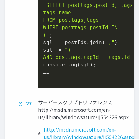
"SELECT posttags.postId, tags. 
tags.name

FROM posttags,tags

WHERE posttags.postId IN

("
;

sql += postIds.join(
","
);

sql += 
")

AND posttags.tagId = tags.id"
;

console.log(sql);

……

サーバースクリプトリファレンス
27.
http://msdn.microsoft.com/en-
us/library/windowsazure/jj554226.aspx
http://msdn.microsoft.com/en-
us/library/windowsazure/jj554226.aspx