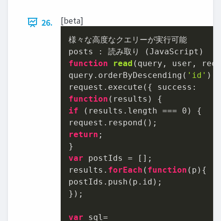
[beta]
26.
様々な高度なクエリーが実行可能

function
read
(
query, user, req
query.orderByDescending(
'id'
);

function
(
results
) 
if
 (results.length === 
0
) {

return
;

var
 postIds = [];

results.
forEach
(
function
(
p
)
{

postIds.push(p.id);

});

var