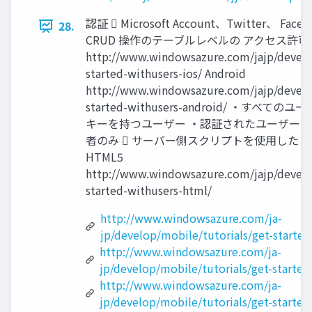
認証  Microsoft Account、Twitter、 Face
28.
CRUD 操作のテーブルレベルの アクセス許可 
http://www.windowsazure.com/jajp/develop
started-withusers-ios/ Android
http://www.windowsazure.com/jajp/develop
started-withusers-android/ ・すべ
キーを持つユーザー ・認証されたユーザーの
者のみ  サーバー側スクリプトを使用した 
HTML5
http://www.windowsazure.com/jajp/develop
started-withusers-html/
http://www.windowsazure.com/ja-
jp/develop/mobile/tutorials/get-started
http://www.windowsazure.com/ja-
jp/develop/mobile/tutorials/get-started
http://www.windowsazure.com/ja-
jp/develop/mobile/tutorials/get-started