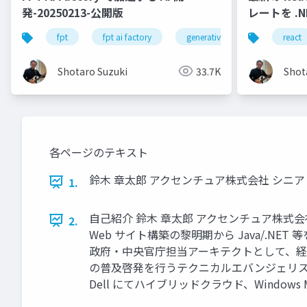
発-20250213-公開版
レートを .N
fpt
fpt ai factory
generative ai
azure
react
Shotaro Suzuki
33.7K
Shot
各ページのテキスト
鈴木 章太郎 アクセンチュア株式会社 シニ
1.
自己紹介 鈴木 章太郎 アクセンチュア株式
2.
Web サイト構築の黎明期から Java/.N
政府・中央官庁担当アーキテクトとして、経
の普及啓発を行うテクニカルエバンジェリス
Dell にてハイブリッドクラウド、Windows Mixed R