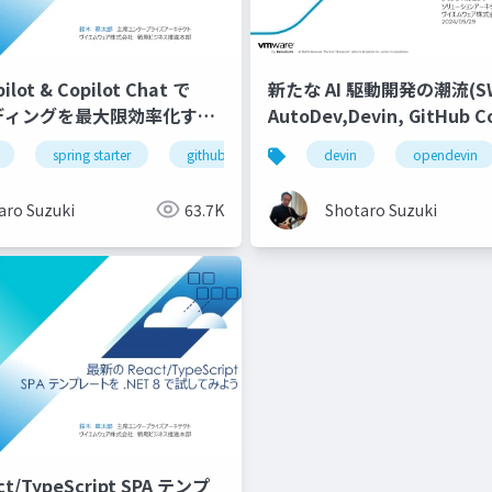
ilot & Copilot Chat で
新たな AI 駆動開発の潮流(SWE
ーディングを最大限効率化する-
AutoDev,Devin, GitHub Co
Workspace等)
figma
spring starter
enterprise
github
ui/ux
github copilot
devin
designer & developer
opendevin
github cop
aro Suzuki
63.7K
Shotaro Suzuki
/TypeScript SPA テンプ