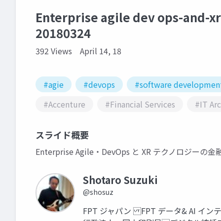
Enterprise agile dev ops-and-x
20180324
392 Views
April 14, 18
#agie
#devops
#software developmen
#Accenture
#Financial Services
#IT Ar
スライド概要
Enterprise Agile・DevOps と XR テクノロジ
Shotaro Suzuki
@shosuz
FPT ジャパン FPT データ& A