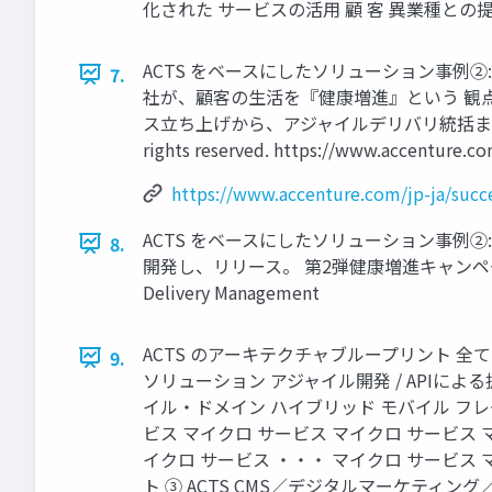
化された サービスの活用 顧 客 異業種との提携 （リバンド
ACTS をベースにしたソリューション事例
7.
社が、顧客の生活を『健康増進』という 観点
ス立ち上げから、アジャイルデリバリ統括まで、 間で
rights reserved. https://www.accenture.com
https://www.accenture.com/jp-ja/succes
ACTS をベースにしたソリューション事例
8.
開発し、リリース。 第2弾健康増進キャンペーンアプリリリース （2
Delivery Management
ACTS のアーキテクチャブループリント 全
9.
ソリューション アジャイル開発 / APIによる拡
イル・ドメイン ハイブリッド モバイル フレー
ビス マイクロ サービス マイクロ サービス 
イクロ サービス ・・・ マイクロ サービス マ
ト ③ ACTS CMS／デジタルマーケティング／アナリティ