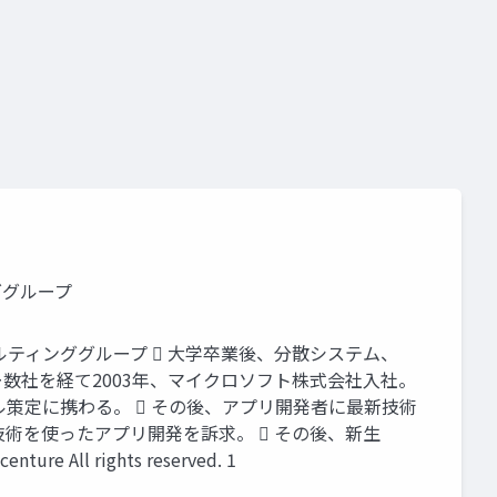
visual studio 2022 preview
nvidia enterprise
nvidia
visual studio code
nvidia nim
nvidia nemo
typescript
ググループ
ルティンググループ  大学卒業後、分散システム、
ンダー数社を経て2003年、マイクロソフト株式会社入社。
策定に携わる。  その後、アプリ開発者に最新技術
術を使ったアプリ開発を訴求。  その後、新生
 All rights reserved. 1