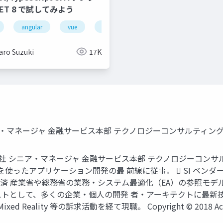
ET 8 で試してみよう
google cloud
angular
vue
aws
node.js
kubernetes
vite
gpu metal cloud
javascript
aro Suzuki
17K
ア・マネージャ 金融サービス本部 テクノロジーコンサルティン
会社 シニア・マネージャ 金融サービス本部 テクノロジーコンサ
ET 等を使ったアプリケーション開発の最 前線に従事。  SI ベ
済 産業省や総務省の業務・システム最適化（EA）の参照モデル
トとして、多くの企業・個人の開発 者・アーキテクトに最新技
eality 等の訴求活動を経て現職。 Copyright © 2018 Accenture