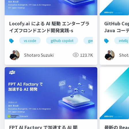
Locofy.ai による AI 駆動 エンタープラ
GitHub Cop
イズフロンドエンド開発実践-s
Java コ
配布用
vs code
github copilot
gemini
locofy.ai
intellij
Shotaro Suzuki
123.7K
Shot
FPT AI Factory で加速する AI 開
最新の React