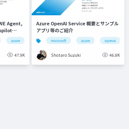
 Agent,
Azure OpenAI Service 概要とサンプル
pilot
アプリ等のご紹介
ilot chat
collaboration
azure
visual studio code
autodev
fpt
microsoft
github
fpt ai factory
java
azure
github copilot
spring boot
nvidia
openai
gp
gi
h
47.9K
Shotaro Suzuki
46.8K