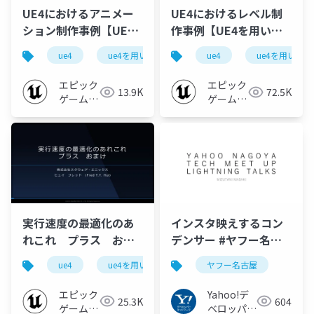
UE4におけるアニメー
UE4におけるレベル制
ション制作事例【UE4
作事例【UE4を用いた
を用いた大規模開発事
大規模開発事例紹介 ~
ue4
ue4を用いた大規模開発事例紹介
ue4
ue4を用いた
ue-animati
例紹介 ~スクウェア・
スクウェア・エニック
エニックス様をお招き
ス様をお招きして~
エピック
エピック
13.9K
72.5K
して~ 2019】
2019】
ゲームズ
ゲームズ
ジャパン
ジャパン
実行速度の最適化のあ
インスタ映えするコン
れこれ プラス おま
デンサー #ヤフー名古
け【UE4を用いた大規
屋
ue4
ue4を用いた大規模開発事例紹介
ヤフー名古屋
ue-animati
模開発事例紹介 ~スク
ウェア・エニックス様
エピック
Yahoo!デ
25.3K
604
をお招きして~ 2019】
ゲームズ
ベロッパー