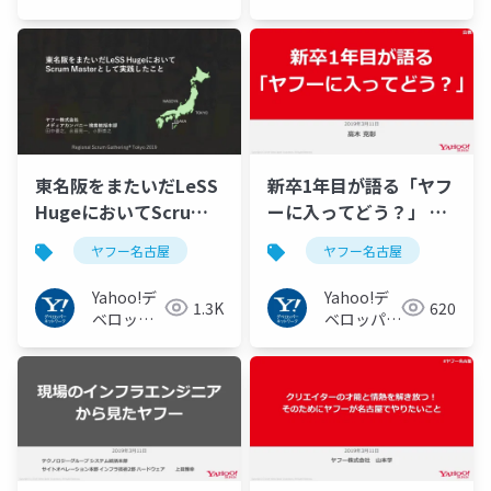
ジャパン
ネットワー
ク
東名阪をまたいだLeSS
新卒1年目が語る「ヤフ
HugeにおいてScrum
ーに入ってどう？」 #
Masterとして実践した
ヤフー名古屋
ヤフー名古屋
ヤフー名古屋
こと #ヤフー名古屋
Yahoo!デ
Yahoo!デ
1.3K
620
ベロッパ
ベロッパー
ーネット
ネットワー
ワーク
ク