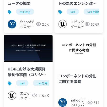
ュータの概要
トの為のエンジン改造
事例【UE4を用いた大
mixleap
ue4
ue4を用いた
規模開発事例紹介 ~ス
クウェア・エニックス
Yahoo!デ
エピック
2.5K
66.6K
様をお招きして~
ベロッパ
ゲームズ
ーネット
2019】
ジャパン
ワーク
UE4における大規模背
景制作事例（コリジョ
コンポーネントの分割
ン編）【UE4を用いた
に関する考察
ue4
ue4を用いた大規模開発事例紹介
ue-environ
大規模開発事例紹介 ~
スクウェア・エニック
エピッ
115.4K
ス様をお招きして~
ク ゲー
Yahoo!デ
374
2019】
ムズ ジ
ベロッパー