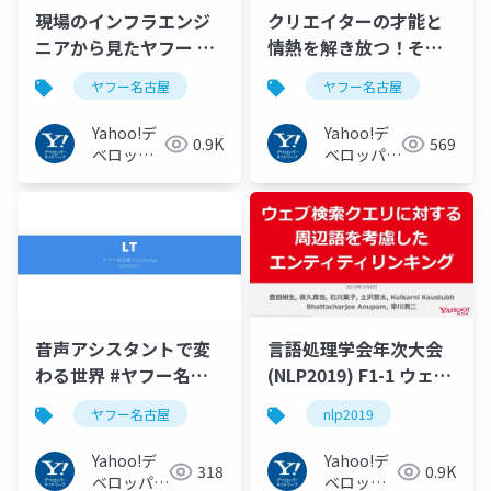
現場のインフラエンジ
クリエイターの才能と
ニアから見たヤフー #
情熱を解き放つ！その
ヤフー名古屋
ためにヤフーが名古屋
ヤフー名古屋
ヤフー名古屋
でやりたいこと #ヤフ
ー名古屋
Yahoo!デ
Yahoo!デ
0.9K
569
ベロッパ
ベロッパー
ーネット
ネットワー
ワーク
ク
音声アシスタントで変
言語処理学会年次大会
わる世界 #ヤフー名古
(NLP2019) F1-1 ウェブ
屋
検索クエリに対する周
ヤフー名古屋
nlp2019
辺語を考慮した教師な
しエンティティリンキ
Yahoo!デ
Yahoo!デ
318
0.9K
ング #nlp2019
ベロッパー
ベロッパ