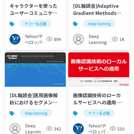
キャラクターを使った
[DL輪読会]Adaptive
ユーザーコミュニケー
Gradient Methods
ション 〜けんさくとえ
with Dynamic Bound
ヤフー名古屋
deep learning
んじんの秘密〜 #ヤフ
of Learning Rate
ー名古屋
Yahoo!デ
Deep
899
1K
ベロッパー
Learning
ネットワー
JP
ク
[DL輪読会]医用画像解
画像認識技術のローカ
析におけるセグメンテ
ルサービスへの適用 #
ーション
ヤフー名古屋
deep learning
ヤフー名古屋
Deep
Yahoo!デ
342
510
Learning
ベロッパー