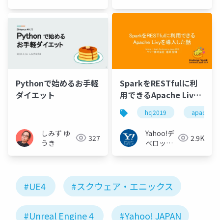
ネットワー
ーネット
ク
ワーク
Pythonで始めるお手軽
SparkをRESTfulに利
ダイエット
用できるApache Livy
を導入した話 #hcj2019
hcj2019
apachesp
#ApacheSpark
#ApacheLivy
しみず ゆ
Yahoo!デ
327
2.9K
うき
ベロッパ
ーネット
ワーク
#UE4
#スクウェア・エニックス
#Unreal Engine 4
#Yahoo! JAPAN