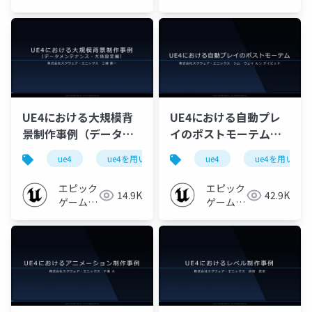
JP
ネットワー
ク
UE4における大規模背
UE4における自動プレ
景制作事例（データメ
イのポストモーテム
ンテナンス・大技設定
【UE4を用いた大規模
ue4
ue4を用いた大規模開発事例紹介
ue4
ue4を用いた
ue-renderin
編 ）【UE4を用いた大
開発事例紹介 ~スクウ
規模開発事例紹介 ~ス
ェア・エニックス様を
エピック
エピック
14.9K
42.9K
クウェア・エニックス
お招きして~ 2019】
ゲームズ
ゲームズ
様をお招きして~
ジャパン
ジャパン
2019】