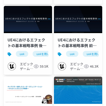
ャパン
ネットワー
ク
UE4におけるエフェク
UE4におけるエフェク
トの基本戦略事例 後半
トの基本戦略事例 前半
【UE4を用いた大規模
【UE4を用いた大規模
ue4
ue4を用いた大規模開発事例紹介
ue4
ue4を用いた
ue-effect
開発事例紹介 ~スクウ
開発事例紹介 ~スクウ
ェア・エニックス様を
ェア・エニックス様を
エピック
エピック
59.5K
46.3K
お招きして~ 2019】
お招きして~ 2019】
ゲームズ
ゲームズ
ジャパン
ジャパン