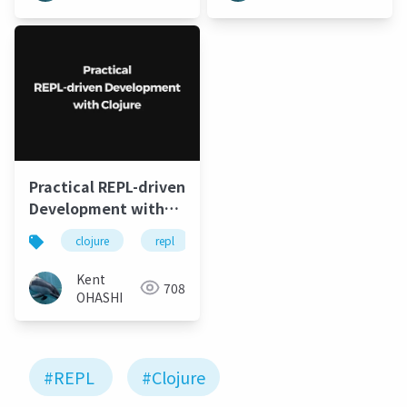
Practical REPL-driven
Development with
Clojure
clojure
repl
leiningen
Kent
708
OHASHI
#REPL
#Clojure