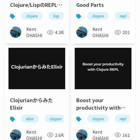
Clojure/LispのREPLで
Good Parts
変わる開発体験
clojure
lisp
repl
clojure
tdd
repl
rdd
Kent
Kent
4.3K
201
OHASHI
OHASHI
Clojurianからみた
Boost your
Elixir
productivity with
Clojure REPL
elixir
clojure
関数型プログラミング
clojure
repl
Kent
Kent
2.6K
161
OHASHI
OHASHI