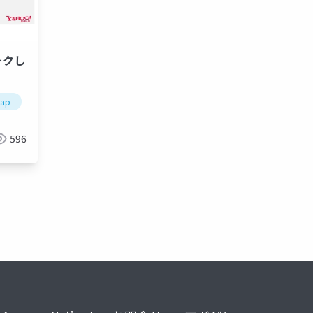
ークし
eap
596