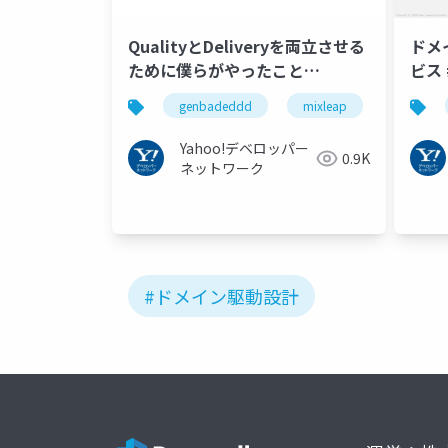
QualityとDeliveryを両立させる
ドメ
ために僕らがやったこと
ビス 
#genbadeddd #mixleap
genbadeddd
mixleap
Yahoo!デベロッパー
0.9K
ネットワーク
#ドメイン駆動設計