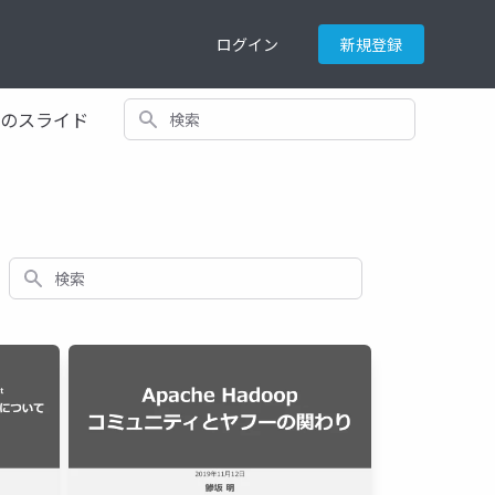
ログイン
新規登録
検索
てのスライド
検索