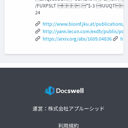
/FUXPSLT  *$-3 IUUQ
24
http://www.bioinf.jku.at/publications/o
http://yann.lecun.com/exdb/publis/pdf/
https://arxiv.org/abs/1609.04836
htt
運営：株式会社アプルーシッド
利用規約