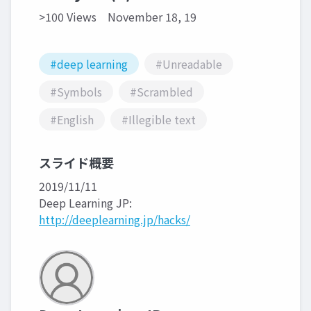
>100 Views
November 18, 19
#deep learning
#Unreadable
#Symbols
#Scrambled
#English
#Illegible text
スライド概要
2019/11/11
Deep Learning JP:
http://deeplearning.jp/hacks/