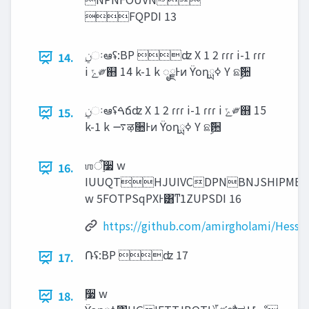
FQPDI 13
14.
i ‫ݻ‬༗஋ 14 k-1 k ೖྗͰͷ ϔοηߦྻ Y ଛࣦؔ਺
15.
k-1 k ࠷ऴ૚Ͱͷ ϔοηߦྻ Y ଛࣦؔ਺
ஶऀ࣮૷ w
16.
IUUQTHJUIVCDPNBNJSHIPMBN
w 5FOTPSqPXͰ͸ͳ͘1ZUPSDI 16
https://github.com/amirgholami/Hessi
݁Ռʢ:BP ʣ 17
17.
࣮૷ w
18.