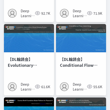
Deep
Deep
92.7K
71.9K
Learning
Learning
JP
JP
【DL輪読会】
【DL輪読会】
Evolutionary
Conditional Flow
Optimization of
Matching
Model Merging
Recipes モデルマージ
Deep
Deep
61.6K
55.6K
の進化的最適化
Learning
Learning
JP
JP