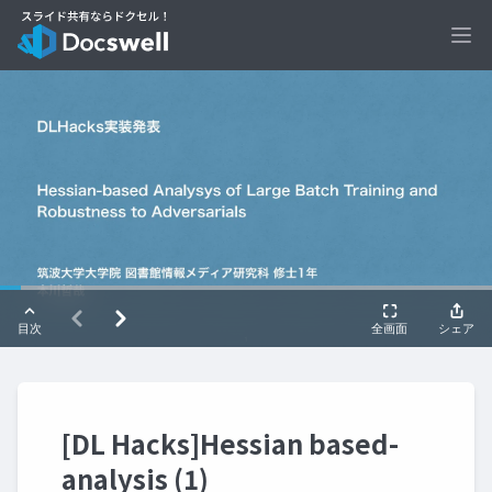
Ope
[DL Hacks]Hessian based-
analysis (1)