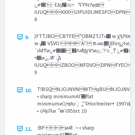
‫ݻ‬༗஋ʹ͕‫·ؚ‬ΕΔɿ൑அෆೳʢϓϥτʔʁʣ
IUUQXXXUIPUIDIJMESFOD
8
)FTTJBOCBTFE"OBMZTJTͱ͸ w χϡʔϥϧωοτʹ͓͚Δֶशͷ‫ڍ‬ಈΛϔοηߦྻͷ‫ݻ‬༗஋Λ༻
9.
w ‫͘ݹ‬͸-V$VO ʹΑͬͯ‫ٴݴ‬ ֶश‫ޙ‬ͷଛࣦؔ਺ʹ͓͚Δϔοηߦྻͷ‫ݻ‬༗஋෼෍ ʢ)FTTJBOTQFDUSVNʣ
΄ͱΜͲͷ‫ݻ‬༗஋͸ʹ͍ۙ஋ΛऔΔ͕ɼҰ෦ͷඇৗʹେ͖ͳ ‫ݻ‬༗஋͕ଘࡏ͢Δ w ֶश‫ޙ‬ͷύϥϝʔλۭؒͰ͸ɼ΄ͱΜͲͷ࣍‫Ͱݩ‬ฏୱͳ஍‫ܗ‬ɼ
গ਺ͷ࣍‫ٸ͕ݩ‬फ़ʹ‫͍͕ͯͬۂ‬Δ
IUUQZBOOMFDVODPNFYEC
9
TIBSQNJOJNVNWTqBUNJOJNVN
10.
• sharp minimumΑΓ΋flat
minimumͷํ͕൚Խੑೳ͕ߴ͍ʢHochreiter+ 1997ʣ
• ύϥϝʔλͷઁಈʹରͯ͠ϩόετ 10
:BP ͷओு • sharp
11.
minimumΑΓ΋flat