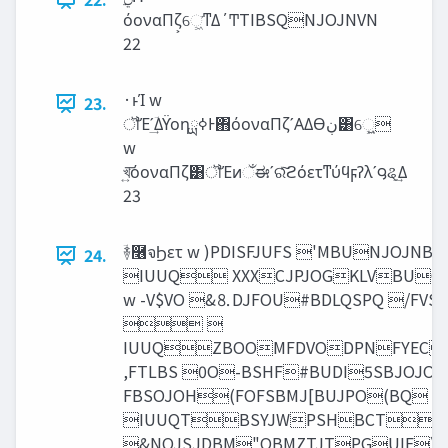
όοναΠζ͕େ͖͘ͳΔ΄ͲTIBSQNJOJNVN
22
·ͱΊ w
23.
ॏΈʹؔ͢ΔϔοηߦྻͰ΋όοναΠζʹΑΔӨ‫ڹ‬͸େ͖͍
w
খ͍͞όοναΠζ͸ॏΈͷઁಈʹରͯ͠ϩόετͳύϥϝʔλʹ౸ୡ͢Δ
23
ؔ࿈࿦จϦετ w )PDISFJUFS 'MBUNJOJ
24.
IUUQ XXXCJPJOGKLVBU
w -V$VO &⒏DJFOU#BDLQSPQ /FV
 
IUUQZBOOMFDVODPNFYEC
,FTLBS 0O-BSHF#BUDI5SBJOJO
FBSOJOH(FOFSBMJ[BUJPO(BQ B
IUUQTBSYJWPSHBCT
&NQJSJDBM"OBMZTJTPGUIF)F