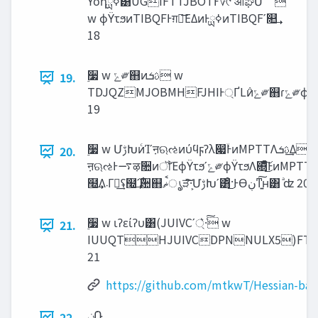
ϔοηߦྻ͸UGIFTTJBOTͰ؆୯ʹऔಘՄೳ
w ϕΫτϧͷTIBQFͰग़ྗ͞ΕΔͷͰߦྻͷTIBQFʹ௚͢
18
࣮૷ w ‫ݻ‬༗஋ͷ‫ࢉܭ‬ w
19.
TDJQZMJOBMHFJHIͰ্ҐL݅ͷ‫ݻ‬༗஋ɾ‫ݻ‬༗ϕΫτϧͷΈΛൈ͖ग़͢͜ͱ͕Մೳ
19
࣮૷ w ՄࢹԽͷͨΊʹऩଋઌͷύϥϝʔλ෇ۙͰͷMPTTΛ‫͢ࢉܭ‬Δ w
20.
ऩଋઌͰ࠷ऴ૚ͷॏΈϕΫτϧʹ‫ݻ‬༗ϕΫτϧΛ଍ͯͦ͜͠ͰͷMPTTΛ‫ٻ‬ΊͯɼҾ͍ͯऩଋઌʹ
໭͢Λ‫܁‬Γฦ͢ʢ໭࣌͢ʹ਺஋‫ൃ͕ࠩޡ‬ੜͯ͠͠·͏͕ՄࢹԽʹ͸ͦ͜·ͰӨ‫͍ͳ͠ڹ‬ʜ͸ ͣʣ 20
࣮૷ w ιʔείʔυ͸(JUIVCʹ্͛·ͨ͠ w
21.
IUUQTHJUIVCDPNNULX5)FTT
21
https://github.com/mtkwT/Hessian-base
22.