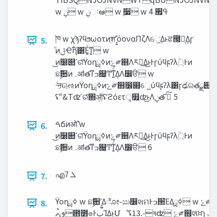
w ࣮‫ݧ‬ w ࣮‫ݧ‬ઃఆ w ࣮૷ w ߟ࡯ 4
֓ཁ w χϡʔϥϧωοτͷֶशʹ͓͍ͯόοναΠζΛେ͖͘͢Δͱਫ਼౓͕Լ͕Δ͕ɼ
5.
ͦͷ‫ݪ‬Ҽղ໌͸͞Ε͍ͯͳ͍ w
͜ͷ໰୊ʹରͯ͠ϔοηߦྻͷ‫ݻ‬༗஋Λར༻͢Δ͜ͱͰɼύϥϝʔλ্ۭؒͰͷ
ଛࣦؔ਺ͷ‫ॴہ‬తͳߏ଄͕Ͳ͏ͳ͍ͬͯΔ͔Λ෼ੳ w
·ͨऩଋઌͷϔοηߦྻͷ‫ݻ‬༗஋෼෍͕େ͖͍ύϥϝʔλ͸ɼఢରతྫ୊
ʢ"&Tʣʹରͯ͠΋ऑ͍ʢʹϩόετੑ͕௿͍ʣ͜ͱΛ࣮‫ݧ‬తʹࣔͨ͠ 5
ࠓճͷओ࣠ w
6.
͜ͷ໰୊ʹରͯ͠ϔοηߦྻͷ‫ݻ‬༗஋Λར༻͢Δ͜ͱͰɼύϥϝʔλ্ۭؒͰͷ
ଛࣦؔ਺ͷ‫ॴہ‬తͳߏ଄͕Ͳ͏ͳ͍ͬͯΔ͔Λ෼ੳ 6
എ‫ܠ‬ 7
7.
ϔοηߦྻ w ଛࣦؔ਺ʹ͓͚Δೋ֊ඍ෼શମͰߏ੒͞ΕΔߦྻ w ‫ݻ‬༗஋ͷූ߸ɾେ͖͞ʹΑͬͯ‫ॴہ‬ೋ࣍ۙࣅͨ͠ͱ͖ͷ‫ܗ‬ঢ়͕Θ͔Δ w χϡʔϥϧωοτͰ͸ޯ഑ಉ༷
8.
‫఻ٯࠩޡ‬೻๏Ͱ‫ٻ‬ΊΔ͜ͱ͕Մೳʢ13.-ষʣ ‫ݻ‬༗஋͕શͯਖ਼ɿ‫ۃ‬খ஋ ‫ݻ‬༗஋͕શͯෛɿ‫ۃ‬େ஋ ‫ݻ‬༗஋ʹਖ਼ෛͲͪΒ΋͋ΔɿҌ఺