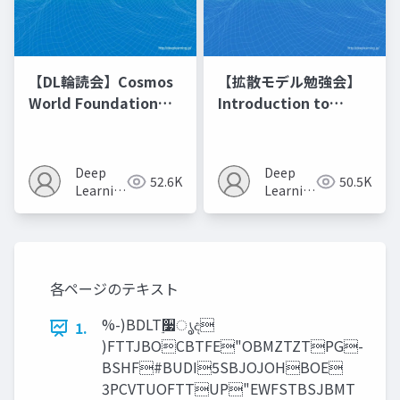
【DL輪読会】Cosmos
【拡散モデル勉強会】
World Foundation
Introduction to
Model Platform for
Diffusion Models
Physical AI
Deep
Deep
52.6K
50.5K
Learning
Learning
JP
JP
各ページのテキスト
%-)BDLT࣮૷ൃද
1.
)FTTJBOCBTFE"OBMZTZTPG-
BSHF#BUDI5SBJOJOHBOE
3PCVTUOFTTUP"EWFSTBSJBMT