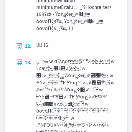
minimumͷํ͕൚Խੑೳ͕ߴ͍ʢHochreiter+
1997ʣ • ϔοηߦྻͷ‫ݻ‬༗஋͕খ͍͞
όοναΠζ͕খ͍࣌͞ʹ౸ୡ ϔοηߦྻͷ‫ݻ‬༗஋͕େ͖͍
όοναΠζ͕େ͖͍࣌ʹ౸ୡ 11
12.
13.
Ϟσϧ࿦จ಺ͷ$ w
࿦จͷ࣮‫ݧ‬ೖྗʹؔ͢Δϔοηߦྻͷ‫ݻ‬༗஋෼ੳ w
ࠓճͷ࣮‫ݧ‬ॏΈʹؔ͢Δϔοηߦྻͷ‫ݻ‬༗஋෼ੳ w
શͯͷॏΈύϥϝʔλʹؔ͢Δϔοηߦྻ͸‫ڊ‬େ w
ͦ͜Ͱࠓճ͸࠷ऴ૚ͷॏΈʹؔ͢ΔϔοηߦྻͷΈར༻
ʢ‫఻ٯࠩޡ‬೻๏ͷ‫࠷͕ࢉܭ‬΋ܰྔʣ w
όοναΠζ  
Ͱ࣮‫ݧ‬ w
.PNFOUVN4(%MS
NPNFOUVN