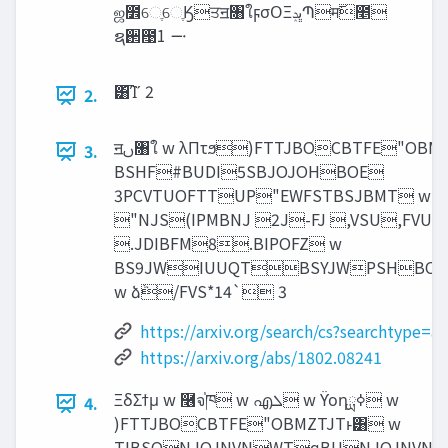
ஜ೾େֶେֶӃਤॻ‫ؗ‬৘ใϝσΟΞ‫ڀݚ‬Պम࢜೥
ຊ઒఩࠸ 1
͸͡Ίʹ 2
2.
ॻࢽ৘ใ w λΠτϧ)FTTJBOCBTFE"OBMZTZTPG-
3.
BSHF#BUDI5SBJOJOHBOE
3PCVTUOFTTUP"EWFSTBSJBMT w ஶ
"NJS(IPMBNJ 2J-FJ ,VSU,FVU[F
.JDIBFM8.BIPOFZ w
BS9JWIUUQTBSYJWPSH
w ձٞ/FVS*14` 3
https://arxiv.org/search/cs?searchtype=
https://arxiv.org/abs/1802.08241
ΞδΣϯμ w ࿦จ֓ཁ w എ‫ܠ‬ w ϔοηߦྻ w
4.
)FTTJBOCBTFE"OBMZTJTͱ͸ w
TIBSQNJOJNVNWTqBUNJOJNVN