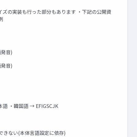
イズの実装も行った部分もあります ・下記の公開資
例
語発音)
語発音)
・韓国語 → EFIGSCJK
できない(本体言語設定に依存)