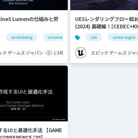
ngine5 Lumenの仕組みと肝
UE5レンダリングフロー総
(2024) 基礎編！[CEDEC+KYUSHU
2024]
ue-rendering
ue-lumen
ue5
unreal engine
ック ゲームズ ジャパン
1.5M
エピック ゲームズ ジャ
するUIと最適化手法 【GAME
 CONFERENCE '20】