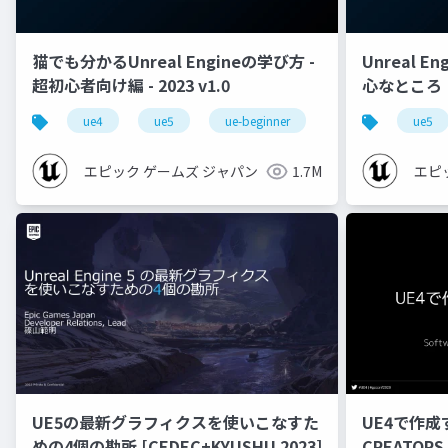
猫でも分かるUnreal Engineの学び方 -
Unreal E
超初心者向け編 - 2023 v1.0
心なところ
ue4
ue5
ue-beginner
ue5
エピック ゲームズ ジャパン
1.7M
エピ
UE5の最新グラフィクスを使いこなすた
UE4で作成
めの4個の勘所 [CEDEC+KYUSHU 2023]
CREATORS