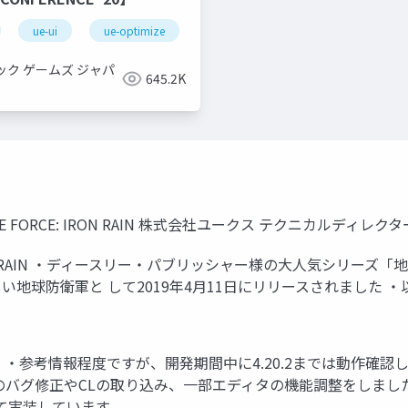
ue-ui
ue-optimize
ック ゲームズ ジャパ
645.2K
H DEFENSE FORCE: IRON RAIN 株式会社ユークス テクニカルディレ
E: IRON RAIN ・ディースリー・パブリッシャー様の大人気シリ
球防衛軍と して2019年4月11日にリリースされました ・以降
です ・参考情報程度ですが、開発期間中に4.20.2までは動作
バグ修正やCLの取り込み、一部エディタの機能調整をしました
用して実装しています