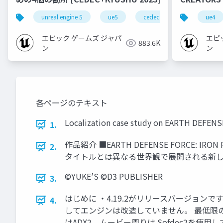
unreal engine 5
ue5
cedec
cedec+kyushu
ue4
エピック ゲームズ ジャパ
エピ
883.6K
ン
ン
各ページのテキスト
Localization case study on EART
1.
作品紹介 ■EARTH DEFENSE FORC
2.
タイトルとは異なる世界観で展開される新しい地
©YUKE’S ©D3 PUBLISHER
3.
はじめに ・4.19.2がリリースバージョン
4.
してエンジンは改造していません。 最低限の
はADX2、ムービー周りは Sofdec2を使