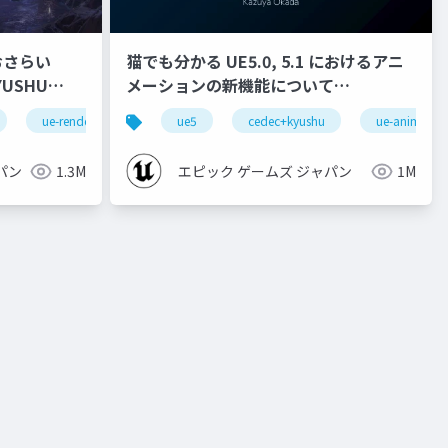
おさらい
猫でも分かる UE5.0, 5.1 におけるアニ
メーションの新機能について
【CEDEC+KYUSHU 2022】
ue-rendering
ue5
cedec+kyushu
ue-animatio
パン
1.3M
エピック ゲームズ ジャパン
1M