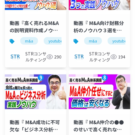
動画『高く売れるM&A
動画『 M&A向け財務分
の説明資料作成ノウハ
析のノウハウ３選を公
ウ３選』で投影した資
認会計士が解説 』で投
m&a
youtube
バリュエーション
m&a
youtube
企業価
料
影した資料
STRコンサ
STRコンサ
290
194
ルティング
ルティング
動画『 M&A成功に不可
動画『 M&A仲介の●●
欠な「ビジネス分析」
のせいで高く売れない