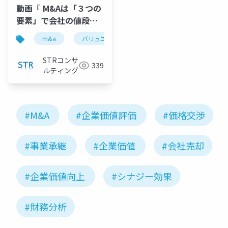
動画『 M&Aは「３つの
要素」で会社の値段が
決まる！公認会計士が
m&a
バリュエーション
企業価値評価
m
徹底解説 』で投影した
資料
STRコンサ
339
ルティング
#M&A
#企業価値評価
#価格交渉
#事業承継
#企業価値
#会社売却
#企業価値向上
#シナジー効果
#財務分析