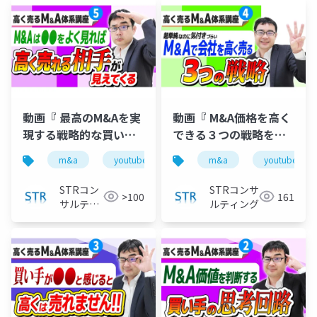
動画『 最高のM&Aを実
動画『 M&A価格を高く
現する戦略的な買い手
できる３つの戦略を公
探しのポイント｜高く
認会計士が解説｜高く
m&a
youtube
バリュエーション
m&a
youtube
企業価
売るM&A体系講座＃
売るM&A体系講座＃
５』で投影した資料
４』で投影した資料
STRコン
STRコンサ
>100
161
サルティ
ルティング
ング