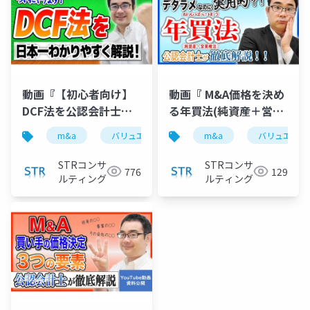
動画『【初心者向け】
動画『 M&A価格を決め
DCF法を公認会計士が
る年買法(純資産＋営業
日本一わかりやすく解
権)のウソと実用性を公
m&a
バリュエーション
m&a
企業価値評価
バリュエーシ
dc
説 』で投影した資料
認会計士が徹底解説 』
で投影した資料
STRコンサ
STRコンサ
776
129
ルティング
ルティング