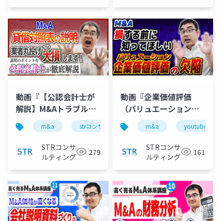
ング
動画『【公認会計士が
動画『企業価値評価
解説】M&Aトラブルを
（バリュエーション）
防ぐ貸借対照表の説明
の「欠陥」を公認会計
m&a
strコンサルティング
m&a
公認会計士
youtube
古
ポイント｜業者任せだ
士が解説』で投影した
と大損します！』で投
資料
STRコンサ
STRコンサ
279
161
影した資料
ルティング
ルティング