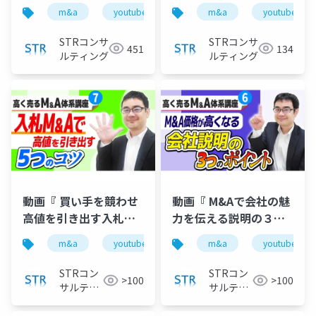
の実践ノウハウ 』で投
ワケと自衛策 』で投影
m&a
youtube
バリュエーション
m&a
youtube
企業価
影した資料
した資料
STRコンサ
STRコンサ
451
134
ルティング
ルティング
動画『 買い手を競わせ
動画『 M&Aで会社の魅
高値を引き出す入札
力を伝える説明の３つ
M&Aのコツ５選 』で投
のポイント｜高く売る
m&a
youtube
バリュエーション
m&a
youtube
企業価
影した資料
M&A体系講座＃６』で
投影した資料
STRコン
STRコン
>100
>100
サルティ
サルティ
ング
ング