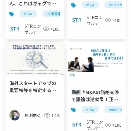
え方｜損しない回答方
ん、これはギャグです
m&a
strコンサル
法を解説」で投影した
か？国のM&A株価計算
m&a
株価算定
株式価値
バリュエーショ
スライド
ツールを公認会計士が
STRコン
>100
サルティ
解説」で投影したスラ
STRコン
>100
ング
イド
サルティ
ング
海外スタートアップの
重要特許を特定する方
動画『M&Aの価格交渉
法 (詳細)
で議論は逆効果！正し
い駆け引きのポイント
m&a
youtube
を公認会計士が解説』
角渕由英
1.1K
で投影した資料
STRコン
>100
サルティ