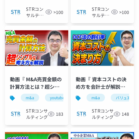
』で投影した資料
STRコン
STRコン
>100
>100
サルティ
サルティ
ング
ング
動画『 M&A売買金額の
動画『 資本コストの決
計算方法とは？超シン
め方を会計士が解説！
プルな「正解」を公認
DCF法には●●が足り
m&a
youtube
バリュエーション
m&a
バリュエーシ
企業価
会計士が解説 』で投影
ない！ 』で投影した資
した資料
料
STRコンサ
STRコンサ
183
148
ルティング
ルティング