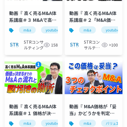
動画『 高く売るM&A体
動画『 高く売るM&A体
系講座＃３ M&Aで高値
系講座＃２「M&A価値
を引き出すための「心
の評価」のリアルを買
m&a
youtube
バリュエーション
m&a
youtube
企業価
理学」』で投影した資
収担当者が解説 』で投
料
影した資料
STRコンサ
STRコン
158
>100
ルティング
サルティ
ング
動画『 高く売るM&A体
動画『 M&A価格が「妥
系講座＃１ 価格が決ま
当」かどうかを判定す
る流れと駆け引きの勘
る３つのチェックポイ
m&a
youtube
バリュエーション
m&a
バリュエーシ
企業価
所を公認会計士が解説
ント 』で投影した資料