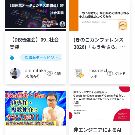
【DB勉強会】09_社会
(きのこカンファレンス
実装
2026)「もう​今さら」か
ら​始めて​続けられる、​
製造業データビジネス勉強会
小さな​変化の​つくりか
た
shimitaka（清
Insurtech
469
31.6K
水隆史）
ラボ
非エンジニアによるAI