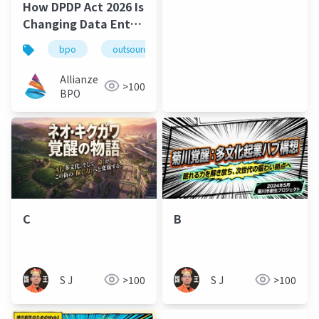
How DPDP Act 2026 Is
Changing Data Entry
Outsourcing in India
bpo
outsourcing
data entry
dpdp
Allianze
>100
BPO
C
B
S J
>100
S J
>100