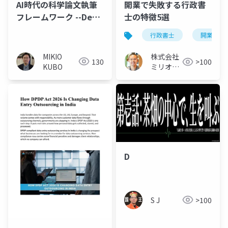
AI時代の科学論文執筆
開業で失敗する行政書
フレームワーク --Deep
士の特徴5選
ResearchからPrism、
行政書士
開業
arXivへの統合的アプロ
ーチ
MIKIO
株式会社
130
>100
KUBO
ミリオン
バリュー
D
S J
>100