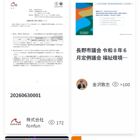
長野市議会 令和８年６
月定例議会 福祉環境委
員会所管 こども未来部
資料 (長野市議会議員
金沢敦志）
金沢敦志
>100
20260630001
株式会社
172
fonfun