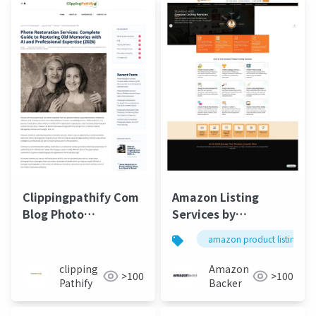
Clippingpathify Com
Amazon Listing
Blog Photo
Services by
Restoration Services
EcomListify
amazon product listing serv
Complete Guide 2026
clipping
Amazon
>100
>100
Pathify
Backer