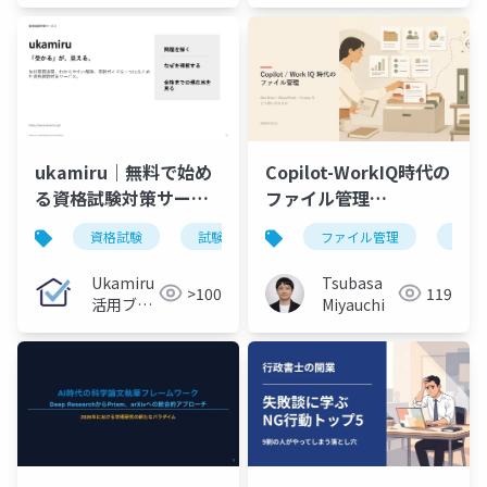
ukamiru｜無料で始め
Copilot-WorkIQ時代の
る資格試験対策サービ
ファイル管理
ス紹介
_v2_20260701
資格試験
試験対策
無料学習
ファイル管理
問題演習
micro
Ukamiru
Tsubasa
>100
119
活用ブロ
Miyauchi
グ