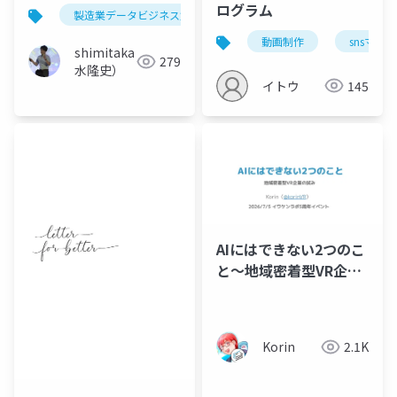
用
ログラム
製造業データビジネス勉強会
動画制作
snsマー
shimitaka（清
279
水隆史）
イトウ
145
AIにはできない2つのこ
と〜地域密着型VR企業
の試み
Korin
2.1K