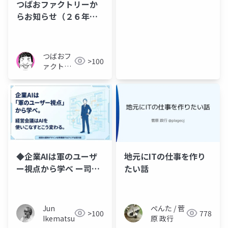
つばおファクトリーか
らお知らせ（２６年７
月度）
つばおフ
>100
ァクトリ
ー
◆企業AIは軍のユーザ
地元にITの仕事を作り
ー視点から学べ ー司令
たい話
部AIから学ぶ経営会議
の意思決定
Jun
ぺんた / 菅
>100
778
Ikematsu
原 政行