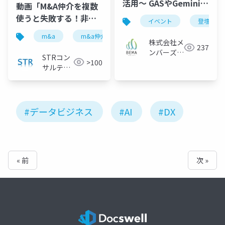
活用〜 GASやGeminiを
動画「M&A仲介を複数
自作し、チームに行動
使うと失敗する！非専
イベント
登壇資料
変容とナレッジシェア
任がダメな理由と専任
m&a
m&a仲介
fa
非専任
専任契
を起こした話｜メンバ
のリスクの防ぎ方」で
株式会社メ
237
ーズ
ンバーズ
投影したスライド
STRコン
>100
BEMA Lab
サルティ
ング
#データビジネス
#AI
#DX
« 前
次 »