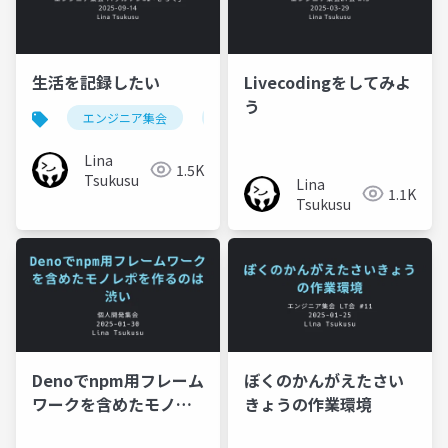
生活を記録したい
Livecodingをしてみよ
う
エンジニア集会
ハッカソン
gleam
Lina
1.5K
Tsukusu
Lina
1.1K
Tsukusu
Denoでnpm用フレーム
ぼくのかんがえたさい
ワークを含めたモノレ
きょうの作業環境
ポを作るのは渋い