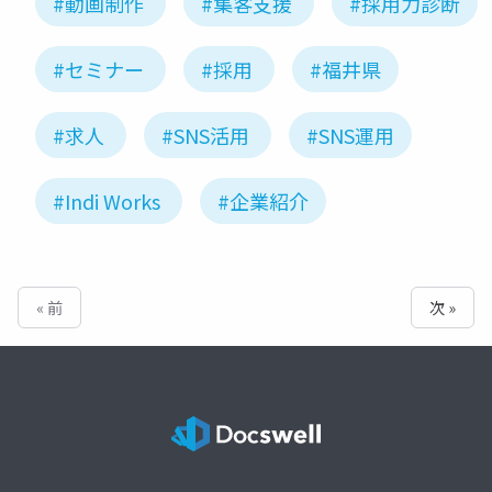
#動画制作
#集客支援
#採用力診断
#セミナー
#採用
#福井県
#求人
#SNS活用
#SNS運用
#Indi Works
#企業紹介
« 前
次 »