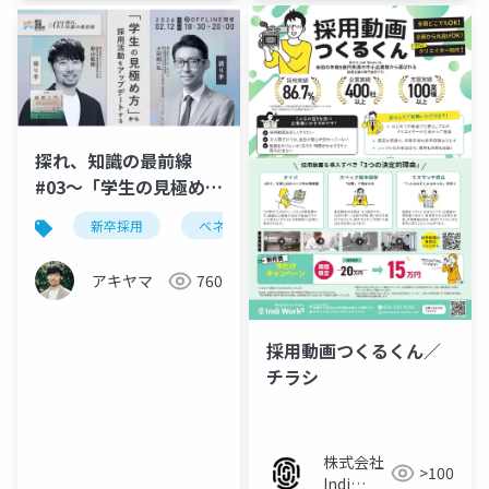
探れ、知識の最前線
#03〜「学生の見極め
方」から採用活動をア
新卒採用
ベネッセi・キャリア
採用市場研究所
ップデートする
アキヤマ
760
採用動画つくるくん／
チラシ
株式会社
>100
Indi