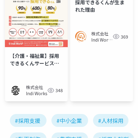
採用できるくんが生ま
れた理由
株式会社
369
Indi Works
／パートナ
ー様
【介護・福祉業】採用
できるくんサービス資
料/チラシ
株式会社
348
Indi Works
#採用支援
#中小企業
#人材採用