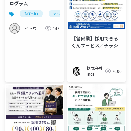
ログラム
動画制作
snsマーケティング
採用活動
集
イトウ
145
【警備業】採用できる
くんサービス／チラシ
株式会社
>100
Indi
Works