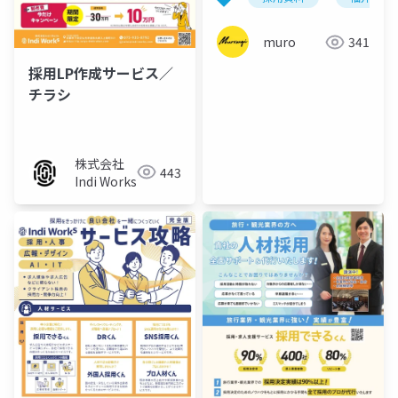
用サービス「バズる
ん！」【福井県限定サ
muro
341
ービス】
採用LP作成サービス／
チラシ
株式会社
443
Indi Works