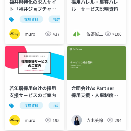
福井県特化の求人サイ
採用ハレル・集客ハレ
ト「福井ジョブチャン
ル サービス説明資料
ネル」掲載ガイド｜最
採用資料
福井県
企業支援
採用支援
短3営業日で採用PRを
開始
muro
437
佐野誠二
>100
若年層採用向けの採用
合同会社As Partner｜
支援サービスのご案内
採用支援・人事制度・
組織づくりのサービス
採用資料
福井県
企業支援
採用支援
紹介資料
muro
195
寺木美鈴
294