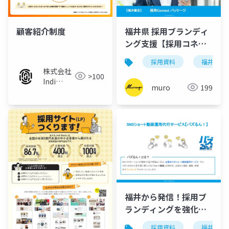
顧客紹介制度
福井県 採用ブランディ
ング支援【採用コネク
トパッケージ】
採用資料
福井県
株式会社
>100
Indi
muro
199
Works
福井から発信！採用ブ
ランディングを強化す
るSNSショート動画運
採用資料
福井県