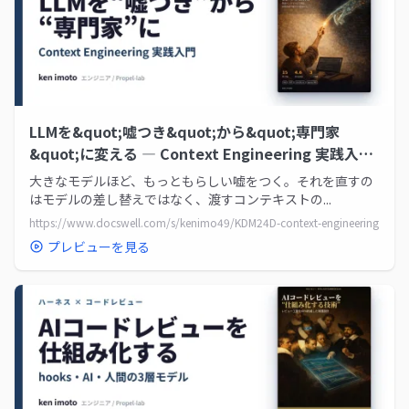
LLMを&quot;嘘つき&quot;から&quot;専門家
&quot;に変える ― Context Engineering 実践入門
| ドクセル
大きなモデルほど、もっともらしい嘘をつく。それを直すの
はモデルの差し替えではなく、渡すコンテキストの...
https://www.docswell.com/s/kenimo49/KDM24D-context-engineering
プレビューを見る