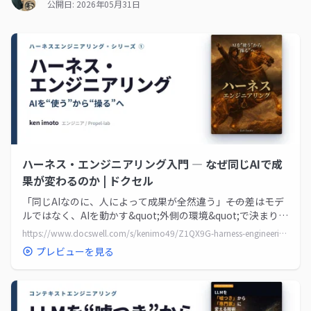
公開日: 2026年05月31日
ハーネス・エンジニアリング入門 ― なぜ同じAIで成
果が変わるのか | ドクセル
「同じAIなのに、人によって成果が全然違う」――その差はモデ
ルではなく、AIを動かす&quot;外側の環境&quot;で決まり
ま...
https://www.docswell.com/s/kenimo49/Z1QX9G-harness-engineering-guide
プレビューを見る