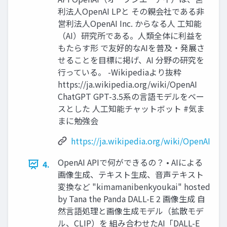
利法人OpenAI LPと その親会社である非
営利法人OpenAI Inc. からなる人 工知能
（AI）研究所である。人類全体に利益を
もたらす形 で友好的なAIを普及・発展さ
せることを目標に掲げ、AI 分野の研究を
行っている。 -Wikipediaより抜粋
https://ja.wikipedia.org/wiki/OpenAI
ChatGPT GPT-3.5系の言語モデルをベー
スとした 人工知能チャットボット #気ま
まに勉強会
https://ja.wikipedia.org/wiki/OpenAI
OpenAI APIで何ができるの？ • AIによる
4.
画像生成、テキスト生成、音声テキスト
変換など "kimamanibenkyoukai" hosted
by Tana the Panda DALL-E 2 画像生成 自
然言語処理と画像生成モデル（拡散モデ
ル、CLIP）を 組み合わせたAI「DALL-E