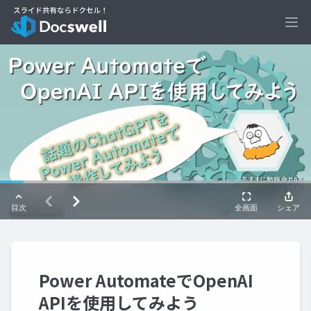
Ope
Power AutomateでOpenAI
APIを使用してみよう