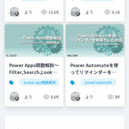
よう
15.6K
よう
9.1K
Power Apps関数解説～
Power Automateを使
Filter,Search,Lookup
ってリマインダーを効
関数～
率化したお話
power app関数解説
power apps
power automate
power platfor
よう
8.6K
よう
8K