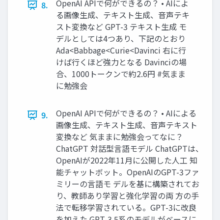
OpenAI APIで何ができるの？ • AIによ
8.
る画像生成、テキスト生成、音声テキ
スト変換など GPT-3 テキスト生成 モ
デルとしては4つあり、下記のとおり
Ada<Babbage<Curie<Davinci 右に行
けば行くほど強力となる Davinciの場
合、1000トークンで約2.6円 #気まま
に勉強会
OpenAI APIで何ができるの？ • AIによる
9.
画像生成、テキスト生成、音声テキスト
変換など 気ままに勉強会ってなに？
ChatGPT 対話型言語モデル ChatGPTは、
OpenAIが2022年11月に公開した人工 知
能チャットボット。OpenAIのGPT-3ファ
ミリーの言語モ デルを基に構築されてお
り、教師あり学習と強化学習の両 方の手
法で転移学習されている。GPT-3に改良
を加えた GPT-3.5系のモデルがベースに