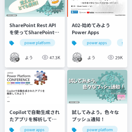
SharePoint Rest API
A02-始めてみよう
を使ってSharePointリ
Power Apps
ストを作成してみよう
power platform
power automate
power apps
sharepoint
share
よう
47.3K
よう
29K
Copilotで自動生成され
試してみよう。色々な
たアプリを解析してみ
プッシュ通知！
よう！
power apps
power platform