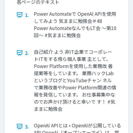
各ページのテキスト
Power Automateで OpenAI APIを使用
1.
してみよう 気ままに勉強会＃48
Power AutomateなんでもLT会 ～第10
回～ #気ままに勉強会
自己紹介 よう 非IT企業でコーポレー
2.
トITをする傍ら個人事業 主として、
Power Platformを使用した業務改 善
提案等をしています。 業務ハックLab
というブログとYouTubeチャン ネル
で業務改善やPower Platform関連の情
報を発信しています。 お仕事募集中な
のでお声かけ頂けると幸いで す！ #気
ままに勉強会
OpenAI APIとは • OpenAIが公開している
3.
API OpenAI（オープンエーアイ）は、営