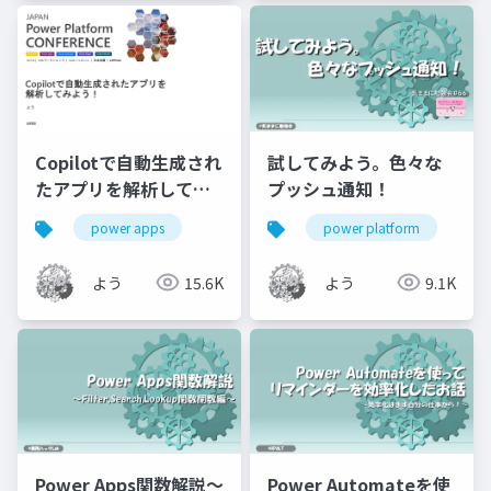
Copilotで自動生成され
試してみよう。色々な
たアプリを解析してみ
プッシュ通知！
よう！
power apps
power platform
よう
15.6K
よう
9.1K
Power Apps関数解説～
Power Automateを使