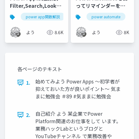
Filter,Search,Lookup
ってリマインダーを効
関数～
率化したお話
power app関数解説
power apps
power automate
power platfor
よう
8.6K
よう
8K
各ページのテキスト
始めてみよう Power Apps ～初学者が
1.
抑えておいた方が良いポイント～ 気ま
まに勉強会 ＃89 #気ままに勉強会
自己紹介 よう 某企業でPower
2.
Platform関連のお仕事をして います。
業務ハックLabというブログと
YouTubeチャンネル で業務改善や