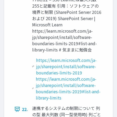
255と記載有 引用：ソフトウェアの
境界と制限 (SharePoint Server 2016
および 2019) SharePoint Server |
Microsoft Learn
https://learn.microsoft.com/ja-
jp/sharepoint/install/software-
boundaries-limits-2019#list-and-
library-limits # 気ままに勉強会
https://learn.microsoft.com/ja-
jp/sharepoint/install/software-
boundaries-limits-2019
https://learn.microsoft.com/ja-
jp/sharepoint/install/software-
boundaries-limits-2019#list-and-
library-limits
連携するシステムの制限について 列
22.
の型 最大列数 (同一型使用時) 列ごと