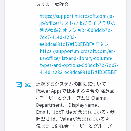
気ままに勉強会
https://support.microsoft.com/ja-
jp/office/リストおよびライブラリの
列の種類とオプション-0d8ddb7b-
7dc7-414d-a283-
ee9dca891df7#ID0EBBF=モダン
https://support.microsoft.com/en-
us/office/list-and-library-column-
types-and-options-0d8ddb7b-7dc7-
414d-a283-ee9dca891df7#ID0EBBF
連携するシステムの制限について
26.
Power Appsで使用する場合の 注意点
• ユーザーとグループ型は Claims、
Department、 DisplayName、
Email、JobTitle が含まれている • 参
照型は Id、Valueが含まれている #
気ままに勉強会 ユーザーとグループ