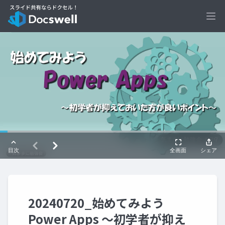
Ope
20240720_始めてみよう
Power Apps ～初学者が抑え