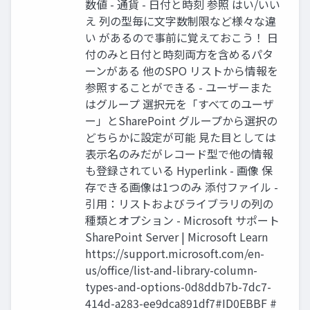
数値 - 通貨 - 日付と時刻 参照 はい/いい
え 列の型毎に文字数制限など様々な違
い があるので事前に覚えておこう！ 日
付のみと日付と時刻両方を含めるパタ
ーンがある 他のSPO リストから情報を
参照することができる - ユーザーまた
はグループ 選択元を「すべてのユーザ
ー」とSharePoint グループから選択の
どちらかに設定が可能 見た目としては
表示名のみだがレコード型で他の情報
も登録されている Hyperlink - 画像 保
存できる画像は1つのみ 添付ファイル -
引用：リストおよびライブラリの列の
種類とオプション - Microsoft サポート
SharePoint Server | Microsoft Learn
https://support.microsoft.com/en-
us/office/list-and-library-column-
types-and-options-0d8ddb7b-7dc7-
414d-a283-ee9dca891df7#ID0EBBF #