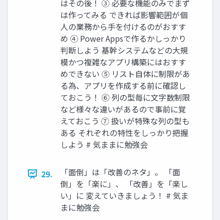
はその後！ ③ 必要な機能のみでまず
は作ってみる できれば影響範囲が個
人の業務から手を付けるのがおすす
め ④ Power Appsで作るかしっかり
判断しよう 基幹システムなどの大規
模かつ複雑なアプリ構築にはおすす
めできない ⑤ リスト自体に制限があ
る為、アプリを作成する前に確認し
ておこう！ ⑥ 列の型毎に文字数制限
など様々な違いがあるので事前に覚
えておこう ⑦ 扱いが特殊な列の型も
ある それぞれの特性をしっかり把握
しよう # 気ままに勉強会
「面倒」は「改善のネタ」。 「面
29.
倒」を「楽に」、 「改善」を「楽し
い」に 変えていきましょう！ # 気ま
まに勉強会