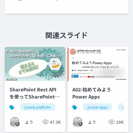
関連スライド
SharePoint Rest API
A02-始めてみよう
を使ってSharePointリ
Power Apps
ストを作成してみよう
power platform
power automate
power apps
sharepoint
share
よう
47.3K
よう
29K