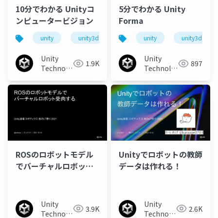
10分でわかる Unityコ
5分でわかる Unity
ンピュータービジョン
Forma
unity
unity3d
unity道場
unity
unitydojo
unity3d
Unity
Unity
1.9K
897
Technologies
Technologies
Japan
Japan
ROSのロボットモデル
Unityでロボットの教師
でバーチャルロボット
データは作れる！
受肉する
Unity
Unity
3.9K
2.6K
Technologies
Technologies