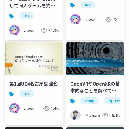
して同人ゲームを完成
ue4
させるノウハウについ
ue4
て
alwei
782
alwei
61.3K
第1回UE4名古屋勉強会
OpenVRやOpenXRの基
本的なことを調べてみ
ue4
た
xrmtg
openxr
alwei
1.4K
Miyaura
26.4K