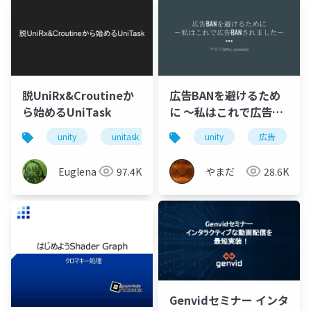
脱UniRx&Croutineか
広告BANを避けるため
ら始めるUniTask
に 〜私はこれで広告
BANされました〜
unity
unitask
unity
広告
Euglena
97.4K
やまだ
28.6K
Genvidセミナー インタ