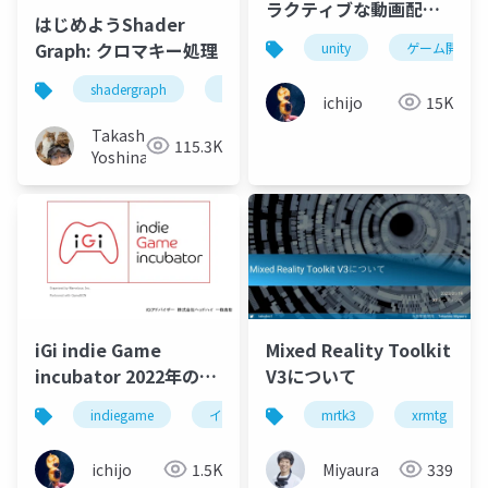
ラクティブな動画配信
はじめようShader
を最短実装！
Graph: クロマキー処理
unity
ゲーム開発
shadergraph
madewithunity
ar_fukuoka
ichijo
15K
Takashi
115.3K
Yoshinaga
iGi indie Game
Mixed Reality Toolkit
incubator 2022年の第
V3について
二期募集について
indiegame
インディーゲーム
mrtk3
ゲーム開発
xrmtg
ichijo
1.5K
Miyaura
339