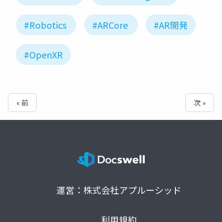
#Robotics
#ARCore
#AR開発
#OpenXR
« 前
次 »
運営：株式会社アプルーシッド
利用規約