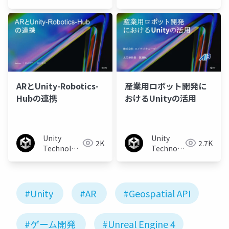
Japan
Japan
ARとUnity-Robotics-
産業用ロボット開発に
Hubの連携
おけるUnityの活用
Unity
Unity
2K
2.7K
Technologies
Technologies
Japan
Japan
#Unity
#AR
#Geospatial API
#ゲーム開発
#Unreal Engine 4