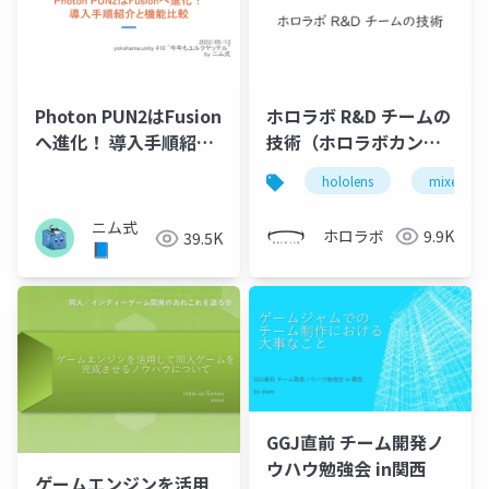
Photon PUN2はFusion
ホロラボ R&D チームの
へ進化！ 導入手順紹介
技術（ホロラボカンフ
と機能比較
ァレンス 2022 発表スラ
hololens
mixed real
イド）
ニム式
ホロラボ
9.9K
39.5K
📘
GGJ直前 チーム開発ノ
ウハウ勉強会 in関西
ゲームエンジンを活用