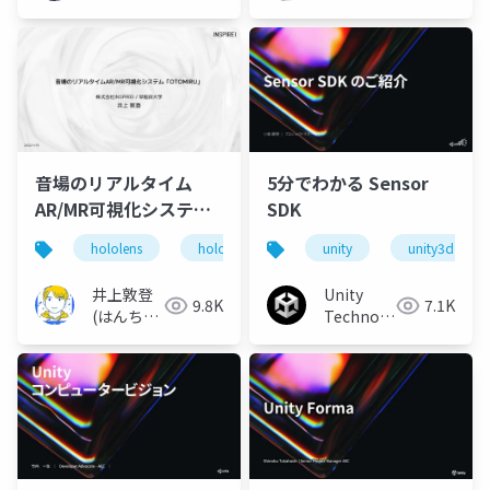
音場のリアルタイム
5分でわかる Sensor
AR/MR可視化システム
SDK
「OTOMIRU」の話
hololens
hololens2
mixedreality
unity
unity3d
mr
井上敦登
Unity
9.8K
7.1K
(はんちょ
Technologies
う)
Japan