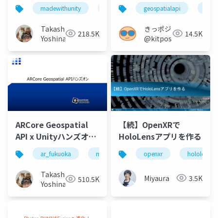
API & Unity
てみた
madewithunity
ar_fukuoka
geospatialapi
arcore
geosp
arco
Takashi
きっポジ
218.5K
14.5K
Yoshinaga
@kitposition
ARCore Geospatial
【続】OpenXRで
API x Unityハンズオン
HoloLensアプリを作る
by AR Fukuoka
ar_fukuoka
madewithunity
openxr
arcore
hololens
geosp
Takashi
Miyaura
3.5K
510.5K
Yoshinaga