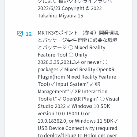
グにより 扱いやすいライブラリへ
2022/6/23 Copyright © 2022
Takahiro Miyaura 15
MRTK3のポイント （参考）開発環境
16.
とパッケージ要件 開発に必要な環境
とパッケージ ○ Mixed Reality
Feature Tool ○ Unity
2020.3.35,2021.3.4 or newer ○
packages ✓ Mixed Reality OpenXR
Plugin(from Mixed Reality Feature
Tool) ✓ Input System* ✓ XR
Management* ✓ XR Interaction
Toolkit* ✓ OpenXR Plugin* ○ Visual
Studio 2022 ✓ Windows 10 SDK
version 10.0.19041.0 or
10.0.18362.0, or Windows 11 SDK ✓
USB Device Connectivity (required
to deploy/debug to HoloLens over