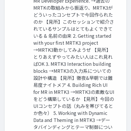
MR Developer Experience. →過去の
MRTKの取組みから振返り、MRTK3が
どういったコンセプトで今回作られた
のか 【見所】このセッションで紹介さ
れているサンプルはとてもよくできて
いる & 名前の由来 2. Getting started
with your first MRTK3 project
→MRTK3動かしてみようぜ 【見所】
とりあえずやってみたい人はこれ見れ
ばOK 3. MRTK3 Interaction building
blocks →MRTK3の入力系についての
設計や構造 【見所】徹夜&早朝では難
易度ナイトメア 4. Building Rich UI
for MR in MRTK3 →MRTK3の素敵なUI
をどう構築しているか 【見所】今回の
UIコンセプトの話（丸みを帯びてると
か色々） 5. Working with Dynamic
Data and Theming in MRTK3 →デー
タバインディングとテーマ制御につい