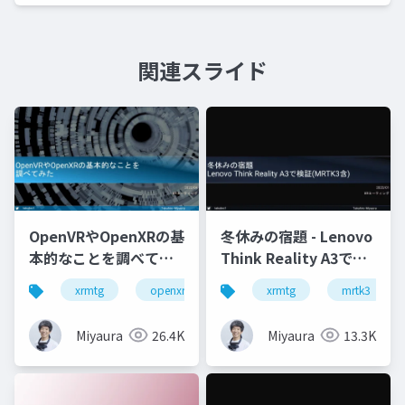
関連スライド
OpenVRやOpenXRの基
冬休みの宿題 - Lenovo
本的なことを調べてみ
Think Reality A3で検
た
証(MRTK3含)
xrmtg
openxr
openvr
xrmtg
hololens
mrtk3
Miyaura
26.4K
Miyaura
13.3K