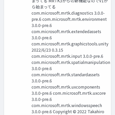
まってる MRTK3からの新機能なのでV1か
ら始まってる
com.microsoft.mrtk.diagnostics 3.0.0-
pre.6 com.microsoft.mrtk.environment
3.0.0-pre.6
com.microsoft.mrtk.extendedassets
3.0.0-pre.6
com.microsoft.mrtk.graphicstools.unity
2022/6/23 0.3.15
com.microsoft.mrtk.input 3.0.0-pre.6
com.microsoft.mrtk.spatialmanipulation
3.0.0-pre.6
com.microsoft.mrtk.standardassets
3.0.0-pre.6
com.microsoft.mrtk.uxcomponents
3.0.0-pre.6 com.microsoft.mrtk.uxcore
3.0.0-pre.6
com.microsoft.mrtk.windowsspeech
3.0.0-pre.6 Copyright © 2022 Takahiro