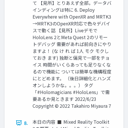
て 【見所】とりあえず全部。データバ
インディングは特に 6. Deploy
Everywhere with OpenXR and MRTK3
→MRTK3のOpenXR対応で色々デバイ
スで動く話 【見所】Liveデモで
HoloLens 2とMeta Quest 2のリモー
トデバッグ 需要があれば前向きにやり
ますよ！ (な け れ ば 1人 モク モクし
ておき ます) 独断と偏見で一部をチョ
イス 時間がいくらあっても足りなくな
るので機能に ついては簡単な機構程度
にとどめます。 （後日詳細化とハンズ
オンしようかな。。。） タグ
「#Holomagicians #HoloLens」で需
要あるか見ときます 2022/6/23
Copyright © 2022 Takahiro Miyaura 7
本日の内容 ◼ Mixed Reality Toolkit
8.