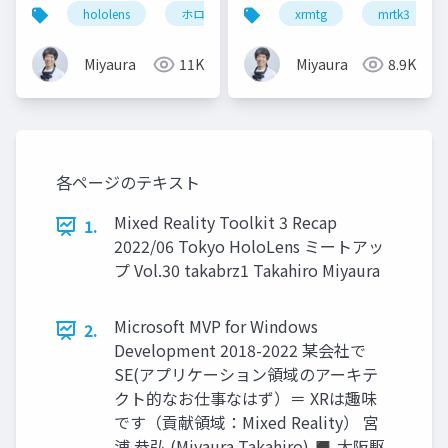
動かす - Snapdragon
査(あれも試してみて
hololens
ホロマジ
snapdragonspaces
xrmtg
mrtk3
m
Spaces SDKの紹介
る)
Miyaura
11K
Miyaura
8.9K
各ページのテキスト
Mixed Reality Toolkit 3 Recap
1.
2022/06 Tokyo HoloLens ミートアッ
プ Vol.30 takabrz1 Takahiro Miyaura
Microsoft MVP for Windows
2.
Development 2018-2022 某会社で
SE(アプリケーション領域のアーキテ
クト的なお仕事なはず）＝ XRは趣味
です（貢献領域：Mixed Reality） 宮
浦 恭弘 (Miyaura Takahiro) ◼ 大阪駆