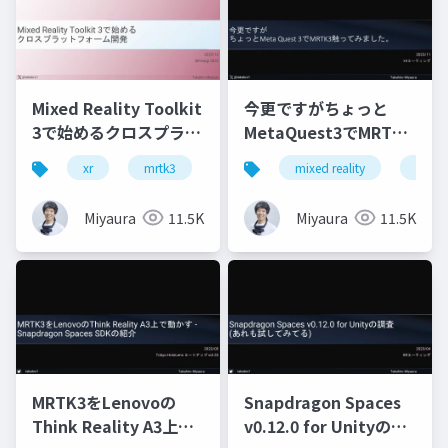
Mixed Reality Toolkit
今更ですがちょっと
3で始めるクロスプラッ
MetaQuest3でMRTK3
トフォーム開発
触ってみました
xr
mrtk3
metaquest3
mixed reality
snapdragonspaces
xrmtg
Miyaura
11.5K
Miyaura
11.5K
MRTK3をLenovoの
Snapdragon Spaces
Think Reality A3上で
v0.12.0 for Unityの調