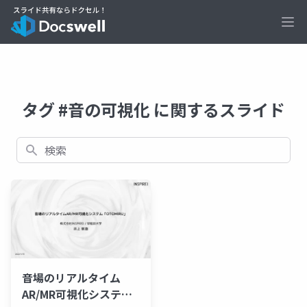
Ope
タグ #音の可視化 に関するスライド
検索
音場のリアルタイム
AR/MR可視化システム