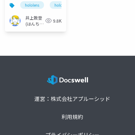
「OTOMIRU」の話
hololens
hololens2
mixedreality
mr
井上敦登
9.8K
(はんちょ
う)
運営：株式会社アプルーシッド
利用規約
プライバシーポリシー