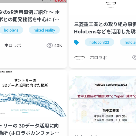
タのxR活用事例ご紹介 ～ ホ
ボとの開発秘話を中心に (ホ
三菱重工業との取り組み事
ボカンファレンス 2022 トヨ
hololens
mixed reality
holoconf22
HoloLensなどを活用した
動車株式会社 栢野様 発表ス
けコミュニケーションツー
ド)
holoconf22
holole
発～
ホロラボ
40K
ホロラボ
トリーの 3Dデータ活用に向
ラボカンファレン