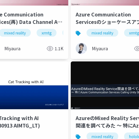
e Communication
Azure Communication
ices(再) Data Channel API
Servicesのショーケースア
と色々できそうです。
（on HoloLens 2）がす
mixed reality
mixed reality
xrmtg
mrtk3
mixed reality
unity
hololens
xrmtg
件
Miyaura
1.1K
Miyaura
Tracking with AI
AzureのMixed Reality Ser
30913 AIMTG_LT)
関連を調べてみた ～ 特にAz
Communication Services
unity
hololens
snapdragon spaces
mixed reality
magic leap 2
holol