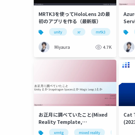
MRTK3を使ってHoloLens 2の最
Azur
初のアプリを作る（最新版）
Serv
使う
unity
xr
mrtk3
hololens
Miyaura
4.7K
お正月に調べていたこと(Mixed
Cat 
Reality Template,
(202
Snapdragon Spaces, MRTK3
xrmtg
mixed reality
mrtk3