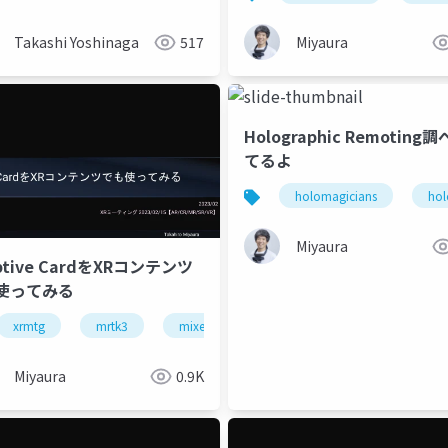
Calling Unity SDKを…
Takashi Yoshinaga
517
Miyaura
Holographic Remoting
てるよ
holomagicians
hol
Miyaura
ptive CardをXRコンテンツ
使ってみる
azure
openai
xrmtg
mrtk3
mixed reality
hololens
openxr
Miyaura
0.9K