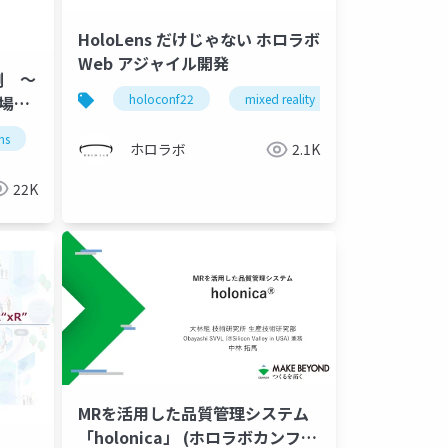
HoloLens だけじゃない ホロラボ
Web アジャイル開発
例 ～
holoconf22
mixed reality
hololens
現場向
ルの開
ns
mixed reality
ホロラボ
2.1K
22K
MRを活用した品質管理システム
「holonica」 (ホロラボカンファ