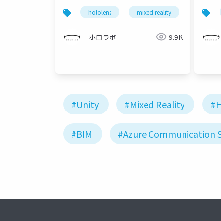
スライド）
ス 
hololens
mixed reality
holocon
ノロ
イド
ホロラボ
9.9K
#Unity
#Mixed Reality
#H
#BIM
#Azure Communication S