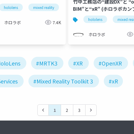
⽵中⼯務店の“建設DX”と “o
2022 サントリーシステムテク
f22
hololens
mixed reality
holoconf22
BIM”と“xR” (ホロラボカンファ
ジー株式会社 向様 発表スラ
レンス 2022 株式会社竹中
)
hololens
mixed real
橋口様、川上様 発表スライ
ホロラボ
7.4K
ホロラボ
oloLens
#MRTK3
#XR
#OpenXR
ervices
#Mixed Reality Toolkit 3
#xR
1
2
3