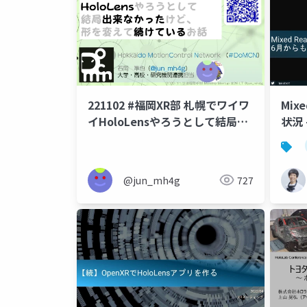
221102 #福岡XR部 札幌でワイワ
Mixe
イHoloLensやろうとして結局で
状況
きなかったけど形を変えて続けて
ップ
いる話
@jun_mh4g
727