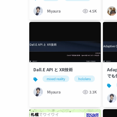
on Magic Leap 2)
Miyaura
4.5K
Dall.E API と XR技術
Ada
でも
mixed reality
hololens
xr
Miyaura
3.3K