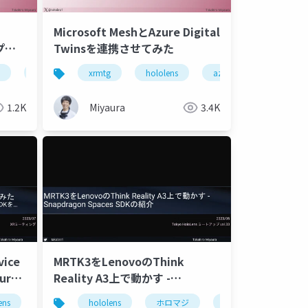
Microsoft MeshとAzure Digital
プリ
Twinsを連携させてみた
ごかった
azure
mrtk3
xrmtg
unity
hololens
hololens
azure
azure
azure com
microsoft
1.2K
Miyaura
3.4K
vice
MRTK3をLenovoのThink
ure
Reality A3上で動かす -
Snapdragon Spaces SDKの紹介
ens
azure
hololens
xr
unity
ホロマジ
snapdragonspaces