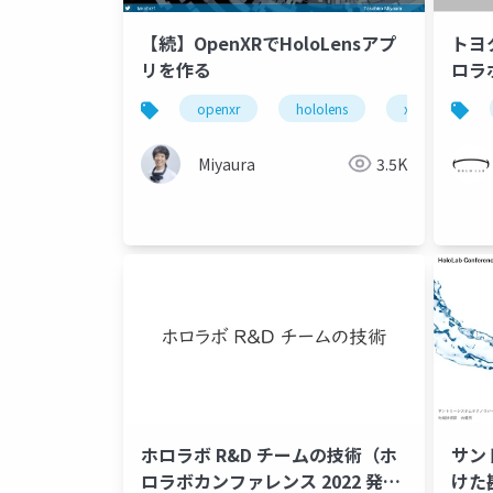
【続】OpenXRでHoloLensアプ
トヨ
リを作る
ロラ
ロラ
openxr
hololens
xrmtg
タ自
ライ
Miyaura
3.5K
ホロラボ R&D チームの技術（ホ
サン
ロラボカンファレンス 2022 発表
けた勘所 (ホロ