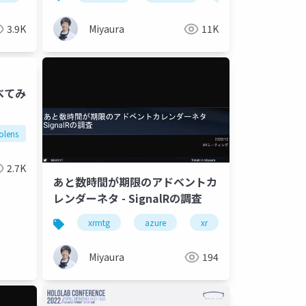
3.9K
Miyaura
11K
調べてみ
olens
openxr
mixed reality
2.7K
あと数時間が期限のアドベントカ
レンダーネタ - SignalRの調査
xr
xrmtg
azure
xr
meta quest
Miyaura
194