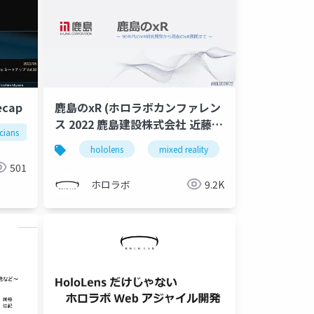
ecap
鹿島のxR (ホロラボカンファレン
ス 2022 鹿島建設株式会社 近藤様
cians
mrtk3
発表スライド)
hololens
mixed reality
holoconf22
501
ホロラボ
9.2K