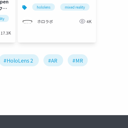
pen
レンス 2022 株式会社大林組 中林
hololens
mixed reality
holoconf22
様 発表スライド)
工務店
ity
holoconf22
ド)
ホロラボ
4K
17.3K
#HoloLens 2
#AR
#MR