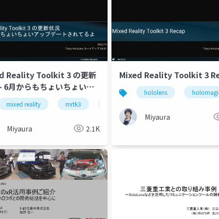
d Reality Toolkit 3 の更新
Mixed Reality Toolkit 3 R
 - 6月からもちょいちょいア
hololens
holomagi
デートされてるよ
mixed reality
mrtk3
holomagicians
Miyaura
Miyaura
2.1K