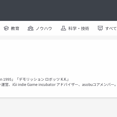
教育
ノウハウ
科学・技術
すべ
ck in 1995」「デモリッション ロボッツ K.K.」
運営、iGi indie Game incubator アドバイザー、asobuコアメンバー