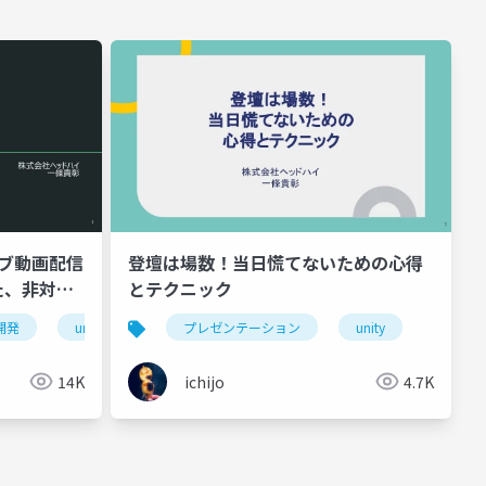
イブ動画配信
登壇は場数！当日慌てないための心得
た、非対称
とテクニック
ステムの構
開発
unity
インディーゲーム
プレゼンテーション
indiegame
unity
twitch
14K
ichijo
4.7K