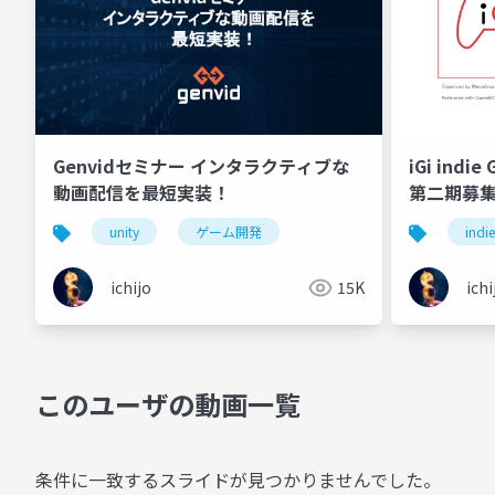
Genvidセミナー インタラクティブな
iGi indi
動画配信を最短実装！
第二期募
unity
ゲーム開発
indi
ichijo
15K
ichi
このユーザの動画一覧
条件に一致するスライドが見つかりませんでした。