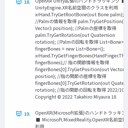
OpenXR Unity拡張のハンドトラッキング ◼
18.
UnityEngine.XR名前空間のクラスを利用
xrHand.TryGetRootBone(out Bone palm);
//Palmの情報を取得 palm.TryGetPosition(o
Vector3 position); //Palmの座標を取得
palm.TryGetRotation(out Quaternion
rotation); //Palmの回転を取得 List<Bone>
fingerBones = new List<Bone>();
xrHand.TryGetFingerBones(HandFinger.Th
fingerBones);// 指の関節情報を取得
fingerBones[0].TryGetPosition(out Vector3
position); //指の関節の座標を取得
fingerBones[0].TryGetRotation(out Quater
rotation); //指の関節の回転を取得 2022/10/
Copyright © 2022 Takahiro Miyaura 18
OpenXR(Microsoft拡張)のハンドトラッキン
19.
◼ Microsoft.MixedReality.OpenXR名前空
利用