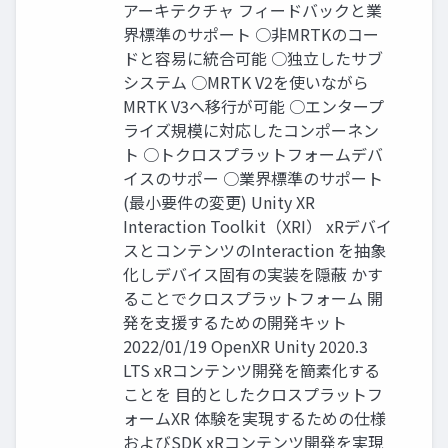
アーキテクチャ フィードバックと業
界標準のサポート ○非MRTKのコー
ドと容易に統合可能 ○独立したサブ
システム ○MRTK V2を使いながら
MRTK V3へ移行が可能 ○エンタープ
ライズ規模に対応したコンポーネン
ト ○トクロスプラットフォームデバ
イスのサポー ○業界標準のサポート
(最小要件の変更) Unity XR
Interaction Toolkit（XRI） xRデバイ
スとコンテンツのInteraction を抽象
化しデバイス固有の実装を隠蔽 かす
ることでクロスプラットフォーム 開
発を支援するための開発キット
2022/01/19 OpenXR Unity 2020.3
LTS xRコンテンツ開発を簡素化する
ことを 目的としたクロスプラットフ
ォームXR 体験を実現するための仕様
およびSDK xRコンテンツ開発を実現