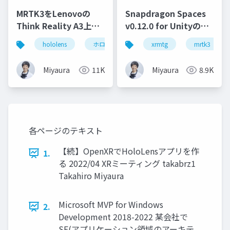
MRTK3をLenovoの
Snapdragon Spaces
Think Reality A3上で
v0.12.0 for Unityの調
動かす - Snapdragon
査(あれも試してみて
hololens
ホロマジ
snapdragonspaces
xrmtg
mrtk3
m
Spaces SDKの紹介
る)
Miyaura
11K
Miyaura
8.9K
各ページのテキスト
【続】OpenXRでHoloLensアプリを作
1.
る 2022/04 XRミーティング takabrz1
Takahiro Miyaura
Microsoft MVP for Windows
2.
Development 2018-2022 某会社で
SE(アプリケーション領域のアーキテ