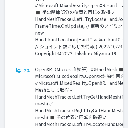
✓Microsoft.MixedReality.OpenXR.HandTrac
◼ 手の関節部分の位置と回転を取得 ✓
HandMeshTracker.Left. TryLocateHandJoint
FrameTime.OnUpdate, // 更新のタイミング
new
HandJointLocation[HandTracker.JointCoun
// ジョイント数に応じた情報 ) 2022/10/24
Copyright © 2022 Takahiro Miyaura 19
OpenXR（Microsoft拡張）のHandMesh ◼
20.
Microsoft.MixedReality.OpenXR名前空間
✓Microsoft.MixedReality.OpenXR.Hand
Meshとして取得 ✓
HandMeshTracker.Left.TryGetHandMesh(F
mesh) ✓
HandMeshTracker.Right.TryGetHandMesh(
mesh) ◼ 手の位置と回転を取得 ✓
HandMeshTracker.Left.TryLocateHandMes