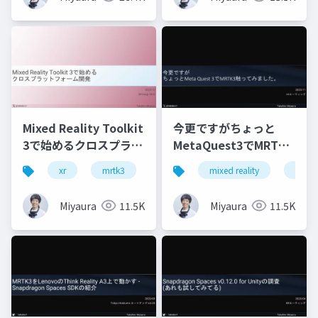
Mixed Reality Toolkit
今更ですがちょっと
3で始めるクロスプラッ
MetaQuest3でMRTK3
トフォーム開発
触ってみました
xr
mrtk3
metaquest3
mixed reality
snapdragonspaces
xrmtg
Miyaura
11.5K
Miyaura
11.5K