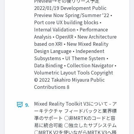
Preview→その後リリース予定
2022/01/19 Development Public
Preview Now Spring/Summer ‘22 •
Port core UX building blocks •
Internal Validation • Performance
Analysis • OpenXR • New Architecture
based on XRI • New Mixed Reality
Design Language • Independent
Subsystems • UI Theme System •
Data Binding • Collection Navigator •
Volumetric Layout Tools Copyright
© 2022 Takahiro Miyaura Public
Contributions 8
Mixed Reality Toolkit V3について - ア
9.
ーキテクチャ フィードバックと業界標
準のサポート ○非MRTKのコードと容
易に統合可能 ○独立したサブシステム
○MRTK V2を使いながらMRTK V3へ移