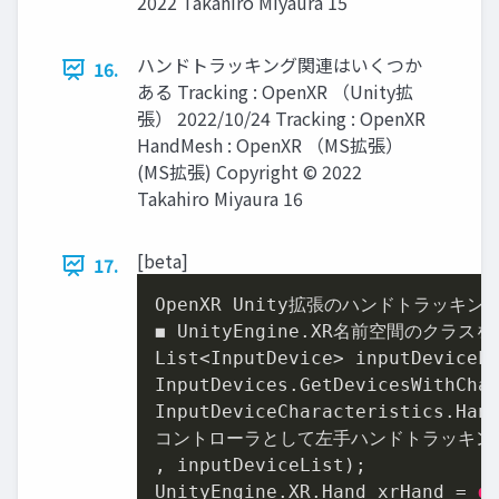
2022 Takahiro Miyaura 15
ハンドトラッキング関連はいくつか
16.
ある Tracking : OpenXR （Unity拡
張） 2022/10/24 Tracking : OpenXR
HandMesh : OpenXR （MS拡張）
(MS拡張) Copyright © 2022
Takahiro Miyaura 16
[beta]
17.
OpenXR Unity拡張のハンドトラッキング
◼ UnityEngine.XR名前空間のクラスを
List<InputDevice> inputDeviceL
InputDevices.GetDevicesWithChar
InputDeviceCharacteristics.Hand
コントローラとして左手ハンドトラッキン
, inputDeviceList);

UnityEngine.XR.Hand xrHand = 
d