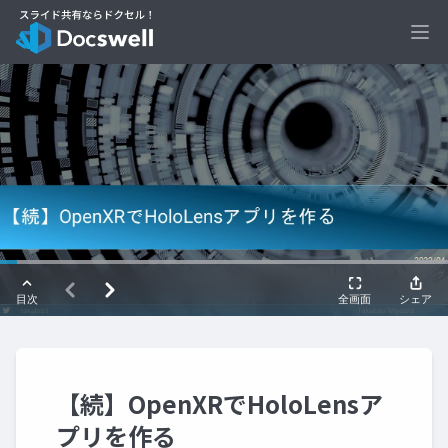
Ope
【続】OpenXRでHoloLensア
プリを作る