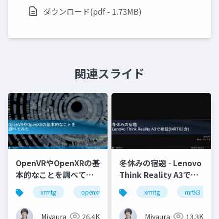
ダウンロード(pdf - 1.73MB)
関連スライド
OpenVRやOpenXRの基
冬休みの宿題 - Lenovo
本的なことを調べてみ
Think Reality A3で検
た
証(MRTK3含)
xrmtg
openxr
openvr
xrmtg
hololens
mrtk3
Miyaura
26.4K
Miyaura
13.3K