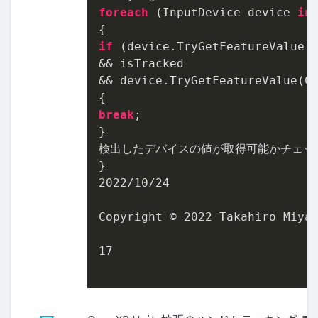
foreach
 (InputDevice device 
in
if
 (device.TryGetFeatureValue(
&& isTracked

&& device.TryGetFeatureValue(C
break
;

}

検出したデバイスの値が取得可能かチェック
2022
/
10
/
24
Copyright © 
2022
 Takahiro Miyau
17