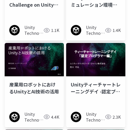
Challenge on Unity
ミュレーション環境の
について
構築
Unity
Unity
1.1K
1.4K
Technologies
Technologies
Japan
Japan
産業用ロボットにおけ
Unityティーチャートレ
るUnityとAI技術の活用
ーニングデイ -認定プロ
グラマー編-
Unity
Unity
4.4K
2.3K
Technologies
Technologies
Japan
Japan