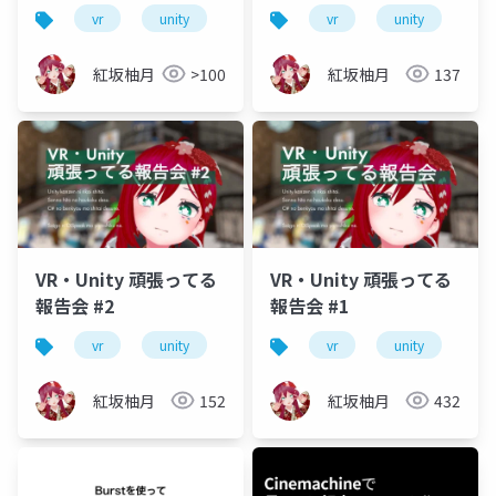
vr
unity
vrm
vrchat
vr
unity
初心者
vr
紅坂柚月
>100
紅坂柚月
137
VR・Unity 頑張ってる
VR・Unity 頑張ってる
報告会 #2
報告会 #1
vr
unity
vrm
vrchat
vr
unity
初心者
vr
紅坂柚月
152
紅坂柚月
432