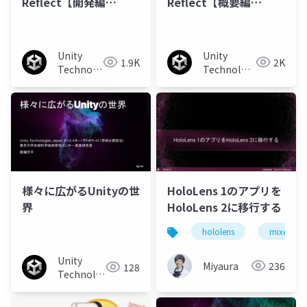
Reflect【開発編
Reflect【概要編
ver2.0】
ver2.0】
Unity
Unity
1.9K
2K
Technologies
Technologies
Japan
Japan
様々に広がるUnityの世
HoloLens 1のアプリを
界
HoloLens 2に移行する
hololens
mixed real
Unity
Miyaura
236
128
Technologies
Japan