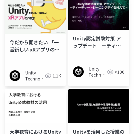
Unity認定試験対策 ア
今だから聞きたい 「一
ップデート －ティー
番新しい xRアプリの作
チャートレーニングデ
り方」 2020年 最新版
イを終えて－
Unity
>100
Unity
Technologies
1.1K
Technologies
Japan
Japan
大学教育におけるUnity
Unityを活用した授業の