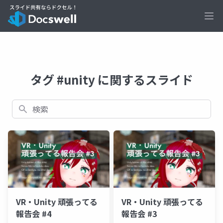
Ope
タグ #unity に関するスライド
検索
VR・Unity 頑張ってる
VR・Unity 頑張ってる
報告会 #4
報告会 #3