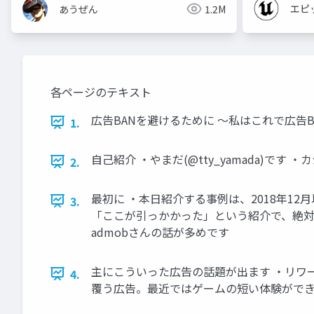
エピ
あうぜん
1.2M
各ページのテキスト
広告BANを避けるために 〜私はこれで広告BAN
1.
自己紹介 ・やまだ(@tty_yamada)
2.
最初に ・本日紹介する事例は、2018年1
3.
「ここが引っかかった」という紹介で、絶対
admobさんの話が多めです
主にこういった広告の話題が出ます ・リワ
4.
覆う広告。最近ではゲームの短い体験ができ