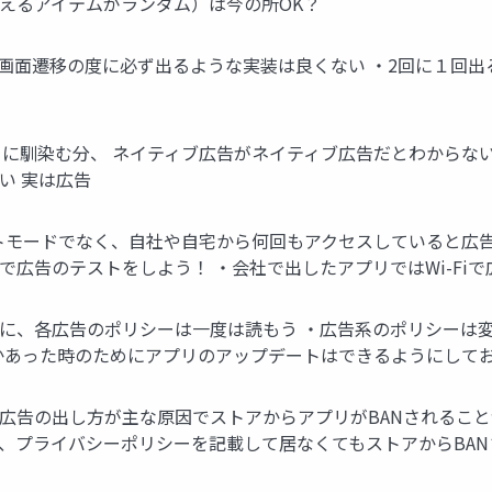
えるアイテムがランダム）は今の所OK？
画面遷移の度に必ず出るような実装は良くない ・2回に１回出
リに馴染む分、 ネイティブ広告がネイティブ広告だとわからな
い 実は広告
ストモードでなく、自社や自宅から何回もアクセスしていると広告B
で広告のテストをしよう！ ・会社で出したアプリではWi-Fi
めに、各広告のポリシーは一度は読もう ・広告系のポリシーは
かあった時のためにアプリのアップデートはできるようにしておこ
の広告の出し方が主な原因でストアからアプリがBANされること
、プライバシーポリシーを記載して居なくてもストアからBAN