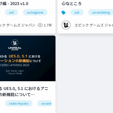
- 2023 v1.0
心なところ
ue5
ue-beginner
ue5
ue-rendering
ック ゲームズ ジャパン
1.7M
エピック ゲームズ ジャ
UE5.0, 5.1 におけるアニ
の新機能について
YUSHU 2022】
cedec+kyushu
ue-animation
ue-optimize
ue-bp
gnizeractivatestate
oculus integration
transformfeaturestatepro