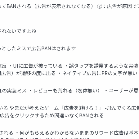
ってBANされる（広告が表示されなくなる） ②：広告が原因で
されないですよね
っとしたミスで広告BANはされます
違反 ・UIに広告が被っている ・誤タップを誘発するような実
広告）が遷移の度に出る ・ネイティブ広告にPRの文字が無い 
度の実装ミス ・レビューも荒れる（勿体無い） ・ユーザーが
る やまだが考えたゲーム「広告を避けろ！」 -飛んでくる広
広告をクリックするため間違いなくBANされる
される ・何がもらえるかわからないままのリワード広告は基本