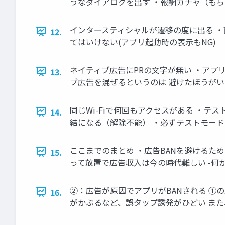
うなダイアログを出す ・報酬ガチャ（もら
インタースティシャルが遷移の度に出る ・
12.
てはいけない(アプリ起動時の表示もNG)
ネイティブ広告にPRの文字が無い ・アプ
13.
ブ広告を混ぜるというのは 避けたほうがい
同じWi-Fiで何回もアクセスがある ・テ
14.
結になる（解除不能） ・必ずテストモード
ここまでのまとめ ・広告BANを避けるた
15.
って放置で広告収入は今の時代難しい -何
②：広告が原因でアプリがBANされる ①
16.
がかぶるなど、誤タップ誘発がひどい また