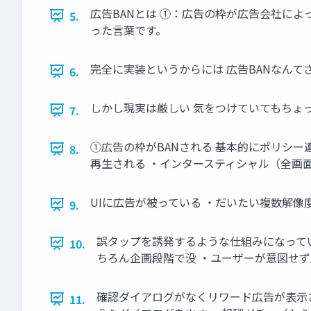
広告BANとは ①：広告の枠が広告会社によ
5.
った言葉です。
完全に実装というからには 広告BANなんて
6.
しかし現実は厳しい 気をつけていてもちょ
7.
①広告の枠がBANされる 基本的にポリシー
8.
再生される ・インタースティシャル（全画面
UIに広告が被っている ・だいたい複数解像
9.
誤タップを誘発するような仕組みになってい
10.
ちろん企画段階で没 ・ユーザーが意図せず
確認ダイアログがなくリワード広告が表示
11.