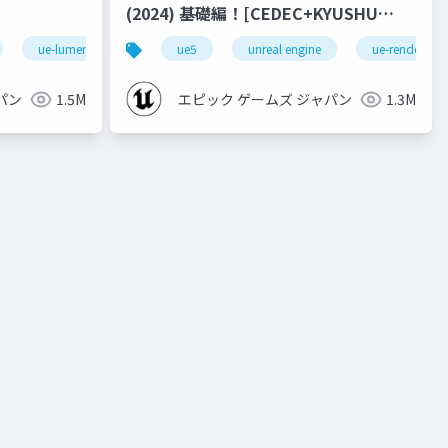
(2024) 基礎編！[CEDEC+KYUSHU
2024]
ue-lumen
ue5
unreal engine
ue-rendering
パン
1.5M
エピック ゲームズ ジャパン
1.3M
ue-physics
ue-sequencer
vider
building blocks
transformrecognizeractivestate
ov