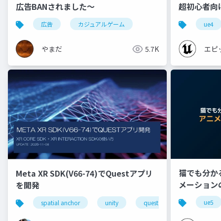
広告BANされました〜
超初心者向け編 
広告
カジュアルゲーム
ue4
やまだ
5.7K
エピ
猫でも分かる 
Meta XR SDK(V66-74)でQuestアプリ
メーション
を開発
【CEDEC+K
ue5
spatial anchor
unity
quest pro
shapereco