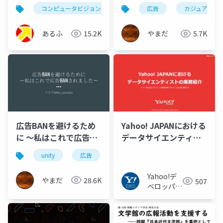
待講演）
BANされました〜
コンピュータビジョン
信号処理
広告
カジュアルゲ
あるふ
15.2K
やまだ
5.7K
広告BANを避けるため
Yahoo! JAPANにおける
に 〜私はこれで広告
データサイエンティス
BANされました〜
トの業務紹介
unity
広告
カジュアルゲーム
Yahoo!デ
やまだ
28.6K
507
ベロッパー
ネットワー
ク