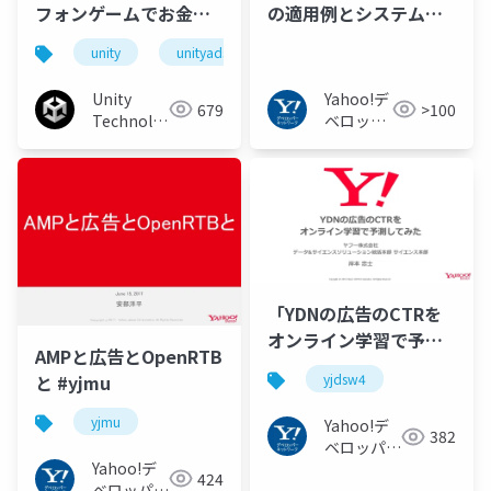
フォンゲームでお金を
の適用例とシステムに
稼ぐときにやっておく
ついて
unity
unityads
unityiap
unitydojo
べきいくつかのこと
Unity
Yahoo!デ
679
>100
Technologies
ベロッパ
Japan
ーネット
ワーク
「YDNの広告のCTRを
オンライン学習で予測
AMPと広告とOpenRTB
してみた」#yjdsw4
と #yjmu
yjdsw4
yjmu
Yahoo!デ
382
ベロッパー
Yahoo!デ
ネットワー
424
ベロッパー