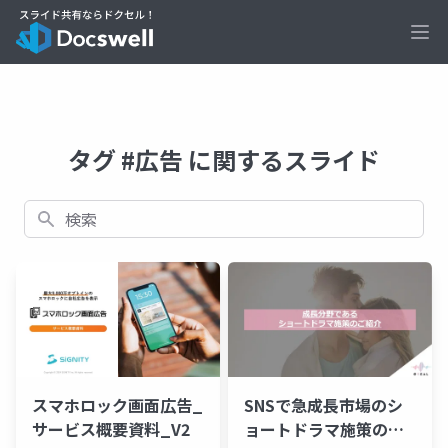
Ope
タグ #広告 に関するスライド
検索
スマホロック画面広告_
SNSで急成長市場のシ
サービス概要資料_V2
ョートドラマ施策のご