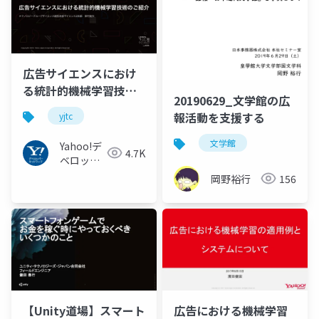
広告サイエンスにおけ
る統計的機械学習技術
20190629_文学館の広
のご紹介 / YJTC19 in
報活動を支援する
yjtc
Shibuya A-5 #yjtc
文学館
Yahoo!デ
4.7K
ベロッパ
ーネット
岡野裕行
156
ワーク
【Unity道場】スマート
広告における機械学習