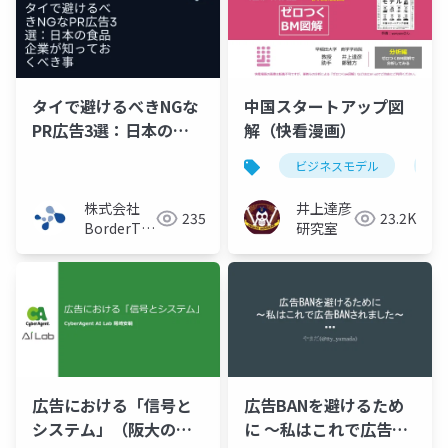
タイで避けるべきNGな
中国スタートアップ図
PR広告3選：日本の食
解（快看漫画）
品企業が知っておくべ
ビジネスモデル
フ
き事
株式会社
井上達彦
235
23.2K
BorderTech（ボ
研究室
ーダーテッ
ク）
広告における「信号と
広告BANを避けるため
システム」（阪大の招
に 〜私はこれで広告