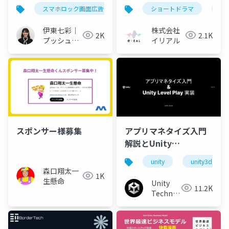
紹介
スマホロック画面広告
プッシュ通知
ショートドラマ
webプッシ
広
伊東七彩｜
株式会社
2K
2.1K
プッシュ通
イリアル
知マーケタ
ー
アプリマネタイズ入門
スポンサー様募集
解説とUnity
LevelPlay実装チュー
unity
unity3d
トリアル
森口翔太一
1K
生懸命
Unity
11.2K
Technologies
Japan