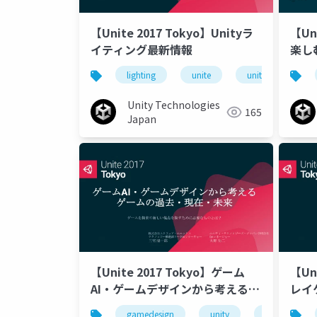
【Unite 2017 Tokyo】Unityラ
【Un
イティング最新情報
楽し
り講
lighting
unite
unity
uni
ニア
Unity Technologies
165
Japan
【Unite 2017 Tokyo】ゲーム
【Un
AI・ゲームデザインから考えるゲ
レイ
ームの過去・現在・未来
(B
gamedesign
unity
unity3d