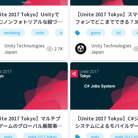
ite 2017 Tokyo】Unityで
【Unite 2017 Tokyo】ス
むノンフォトリアルな絵づく
フォンでどこまでできる？3
座：トゥーンシェーダー・マ
ームをぐりぐり動かすテク
ty3d
rendering
ライティング
unite
unity
unity3d
game
non photoreali
3d
クス
講座
Unity Technologies
Unity Technologies
2.7K
Japan
Japan
ite 2017 Tokyo】マルチプ
【Unite 2017 Tokyo】C
ゲームのグローバル展開事例
システムによるモバイルゲ
NE様)と完全同期を実現する
パフォーマンス向上テクニ
unity
gameai
unite 2017 tokyo
ゲームデザイン
ゲームai
unity
unite 2017 tokyo
unite 2017 t