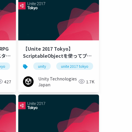
RPG
【Unite 2017 Tokyo】
スター
ScriptableObjectを使ってプロ
グラマーもアーティストも幸せに
okyo
unity
unite 2017 tokyo
なろう
Unity Technologies
427
1.7K
Japan