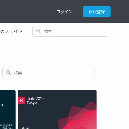
ログイン
新規登録
検索
てのスライド
検索