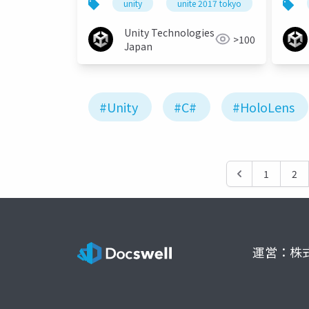
unity
unite 2017 tokyo
化のためにできること
AR/
Unity Technologies
>100
Japan
#Unity
#C#
#HoloLens
1
2
運営：株