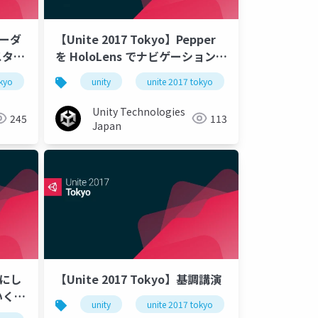
ェーダ
【Unite 2017 Tokyo】Pepper
スタム
を HoloLens でナビゲーションす
る技術
okyo
unity
unite 2017 tokyo
Unity Technologies
245
113
Japan
かにし
【Unite 2017 Tokyo】基調講演
いく
unity
unite 2017 tokyo
ーシャ