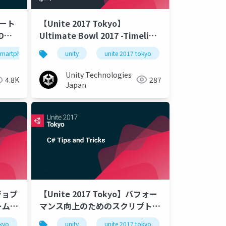
【Unite 2017 Tokyo】
マート
Ultimate Bowl 2017 -Timeline
Dゲ
機能を活用したリアルタイムデモ
ニック
unity
unite 2017 tokyo
stic
smartphone
toon shader
unite
ノンフォトリアル
unity
unity3d
トゥーンシェーダー
technic
のメイキング-
Unity Technologies
287
4.8K
Japan
#ジョブ
【Unite 2017 Tokyo】パフォー
ームの
マンス向上のためのスクリプトの
ック
ベストプラクティス
okyo
unity
unite 2017 tokyo