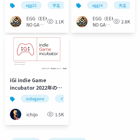
で 1,000 ドル売り上げ
egg25
学生
egg24
先生
るまでの道のり
EGG（EEKANJI
EGG（EEKANJI
1.1K
2.8K
NO GAME
NO GAME
GAKKAI）
GAKKAI）
iGi indie Game
incubator 2022年の第
二期募集について
indiegame
インディーゲーム
ゲーム開発
ichijo
1.5K