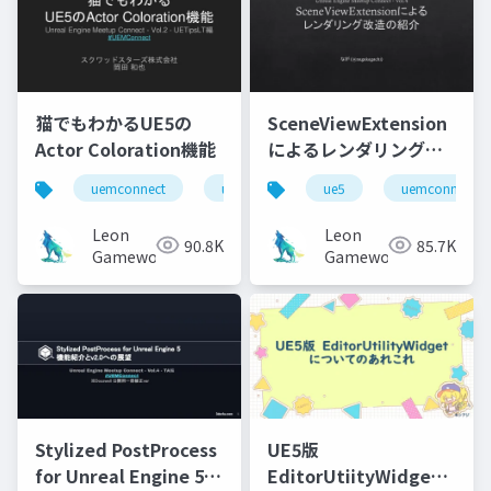
猫でもわかるUE5の
SceneViewExtension
Actor Coloration機能
によるレンダリング改
造の紹介
uemconnect
ue5
ue5
uemconnect
Leon
Leon
90.8K
85.7K
Gameworks
Gameworks
Stylized PostProcess
UE5版
for Unreal Engine 5
EditorUtiityWidget