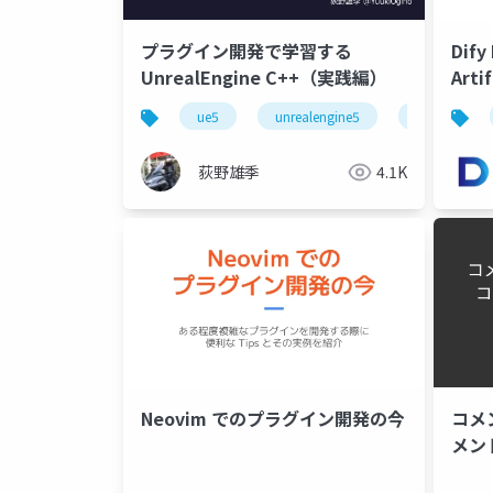
プラグイン開発で学習する
Dify
UnrealEngine C++（実践編）
Art
じゃ
ue5
unrealengine5
c++
荻野雄季
4.1K
Neovim でのプラグイン開発の今
コメ
メン
回Un