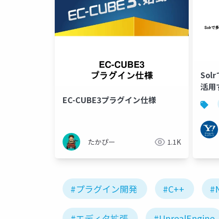
So
活用
#Sol
EC-CUBE3プラグイン仕様
たかぴー
1.1K
#プラグイン開発
#C++
#
#エディタ拡張
#UnrealEngine