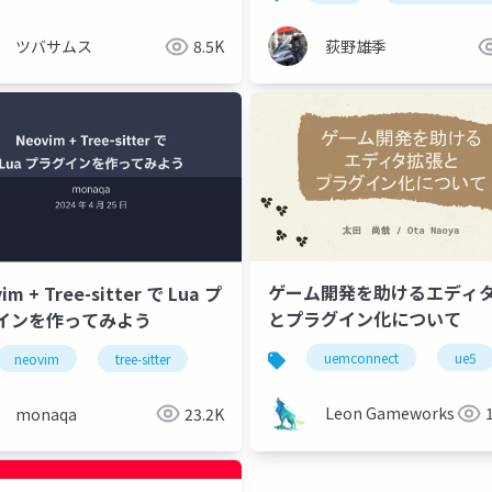
ャル長崎）
ツバサムス
8.5K
荻野雄季
ゲーム開発を助けるエディ
im + Tree-sitter で Lua プ
とプラグイン化について
インを作ってみよう
uemconnect
ue5
neovim
tree-sitter
Leon Gameworks
monaqa
23.2K