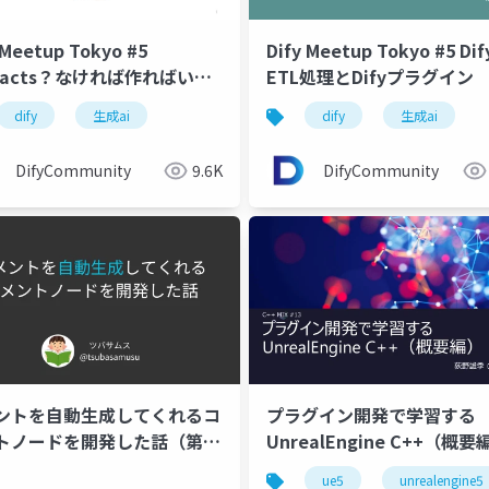
 Meetup Tokyo #5
Dify Meetup Tokyo #5 Di
ifacts？なければ作ればいい
ETL処理とDifyプラグイン
ない
dify
生成ai
dify
生成ai
DifyCommunity
9.6K
DifyCommunity
ントを自動生成してくれるコ
プラグイン開発で学習する
トノードを開発した話（第4
UnrealEngine C++（概要
realEngine九州LT会 in バ
ue5
unrealengine5