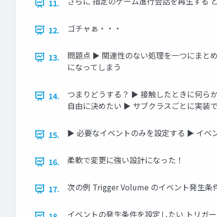
さらに 指定のゲーム進行会話を再生する 
11.
ゴチャぁ・・・
12.
問題点 ► 関連性のない処理を一つにまとめ
13.
になってしまう
つまりどうする？ ► 接触したときに何らかの処
14.
自由に決めたい ► サブクラスごとに実装できるよ
► 必要なイベントのみを設定する ► イ
15.
柔軟で変更に強い設計になった！
16.
次の例 Trigger Volume のイベント
17.
イベントの発生条件を設定したい トリガー
18.