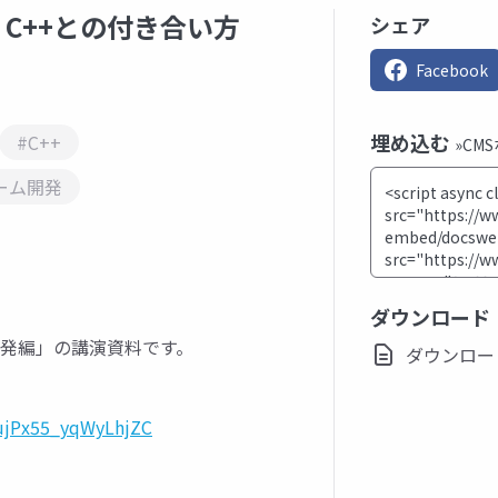
 C++との付き合い方
シェア
Facebook
埋め込む
#C++
»CM
ーム開発
ダウンロード
 - ゲーム開発編」の講演資料です。
ダウンロード(p
=ujPx55_yqWyLhjZC