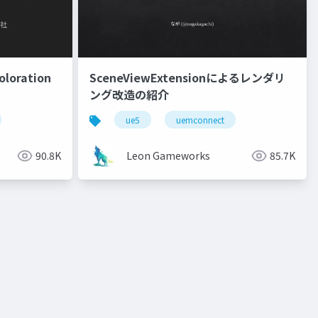
oration
SceneViewExtensionによるレンダリ
ング改造の紹介
ue5
uemconnect
90.8K
Leon Gameworks
85.7K