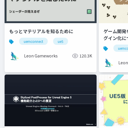
もっとマテリアルを知るために
ゲーム開発
グイン化に
uemconnect
ue5
uemco
Leon Gameworks
120.3K
Leon