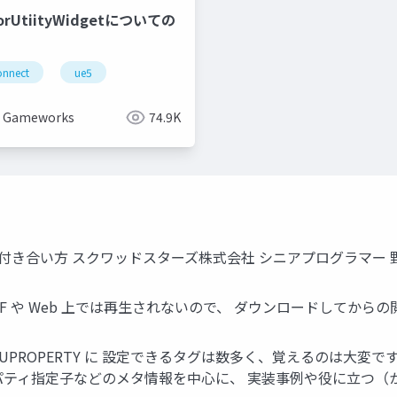
orUtiityWidgetについての
nnect
ue5
 Gameworks
74.9K
付き合い方 スクワッドスターズ株式会社 シニアプログラマー 野中 和廣 
F や Web 上では再生されないので、 ダウンロードしてから
や UPROPERTY に 設定できるタグは数多く、覚えるのは大
ィ指定子などのメタ情報を中心に、 実装事例や役に立つ（かもしれ