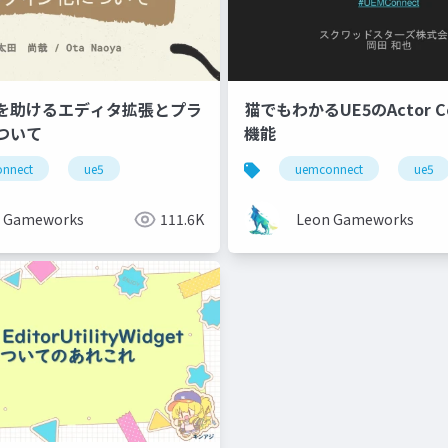
を助けるエディタ拡張とプラ
猫でもわかるUE5のActor Col
ついて
機能
nnect
ue5
uemconnect
ue5
 Gameworks
111.6K
Leon Gameworks