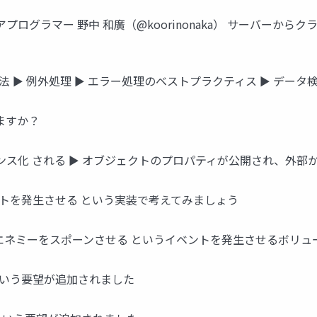
プログラマー 野中 和廣（@koorinonaka） サーバーか
と実装方法 ► 例外処理 ► エラー処理のベストプラクティス ► データ検証（
ありますか？
ンス化 される ► オブジェクトのプロパティが公開され、外部
にイベントを発生させる という実装で考えてみましょう
エネミーをスポーンさせる というイベントを発生させるボリュ
 という要望が追加されました