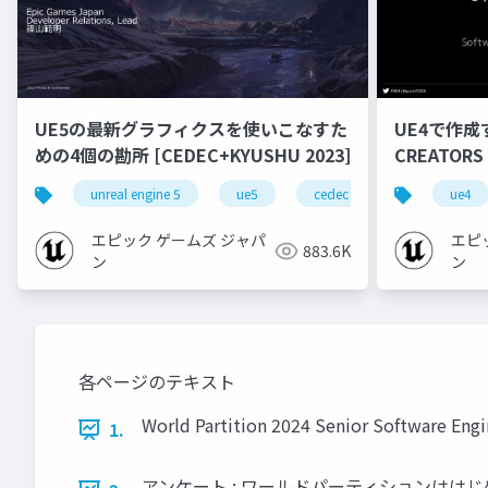
UE5の最新グラフィクスを使いこなすた
UE4で作成
めの4個の勘所 [CEDEC+KYUSHU 2023]
CREATORS
unreal engine 5
ue5
cedec
cedec+kyushu
ue4
エピック ゲームズ ジャパ
エピ
883.6K
ン
ン
各ページのテキスト
World Partition 2024 Senior Software Eng
1.
アンケート : ワールドパーティションはは