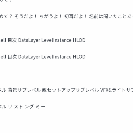
じめて？ そうだよ！ ちがうよ！ 初耳だよ！ 名前は聞いたこと
ll 目次 DataLayer LevelInstance HLOD
ll 目次 DataLayer LevelInstance HLOD
ル 背景サブレベル 敵セットアップサブレベル VFX&ライトサ
 リ スト ング ミ ー