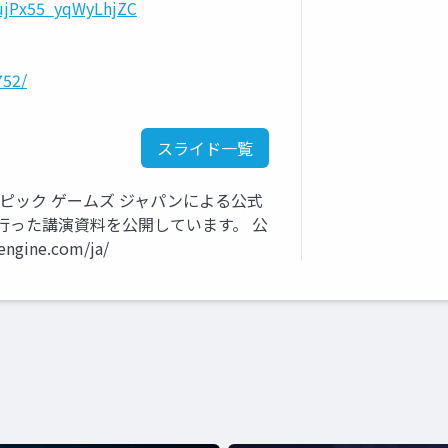
=ujPx55_yqWyLhjZC
752/
スライド一覧
いるエピック ゲームズ ジャパンによる公式
行った講演資料を公開しています。 公
gine.com/ja/