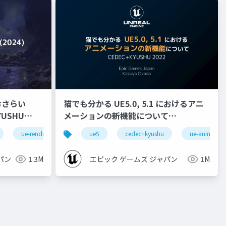
おさらい
猫でも分かる UE5.0, 5.1 におけるアニ
メーションの新機能について
【CEDEC+KYUSHU 2022】
ue-rendering
ue5
cedec+kyushu
ue-animatio
パン
1.3M
エピック ゲームズ ジャパン
1M