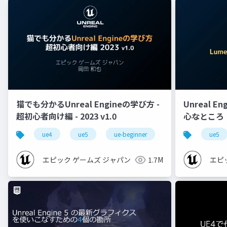
猫でも分かるUnreal Engineの学び方 -
Unreal E
超初心者向け編 - 2023 v1.0
心なところ
ue4
ue5
ue-beginner
ue5
エピック ゲームズ ジャパン
1.7M
エピ