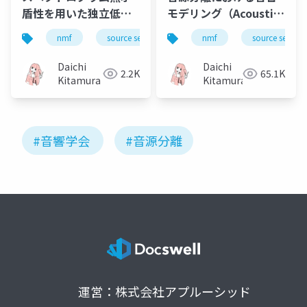
盾性を用いた独立低ラ
モデリング（Acoustic
ンク行列分析の実験的
modeling in audio
nmf
source separation
nmf
music
source separa
bss
評価
source separation）
Daichi
Daichi
2.2K
65.1K
Kitamura
Kitamura
#音響学会
#音源分離
運営：株式会社アプルーシッド