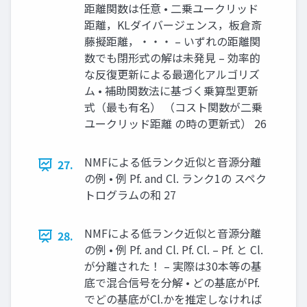
距離関数は任意 • 二乗ユークリッド
距離，KLダイバージェンス，板倉斎
藤擬距離，・・・ – いずれの距離関
数でも閉形式の解は未発見 – 効率的
な反復更新による最適化アルゴリズ
ム • 補助関数法に基づく乗算型更新
式（最も有名） （コスト関数が二乗
ユークリッド距離 の時の更新式） 26
NMFによる低ランク近似と音源分離
27.
の例 • 例 Pf. and Cl. ランク1の スペク
トログラムの和 27
NMFによる低ランク近似と音源分離
28.
の例 • 例 Pf. and Cl. Pf. Cl. – Pf. と Cl.
が分離された！ – 実際は30本等の基
底で混合信号を分解 • どの基底がPf.
でどの基底がCl.かを推定しなければ