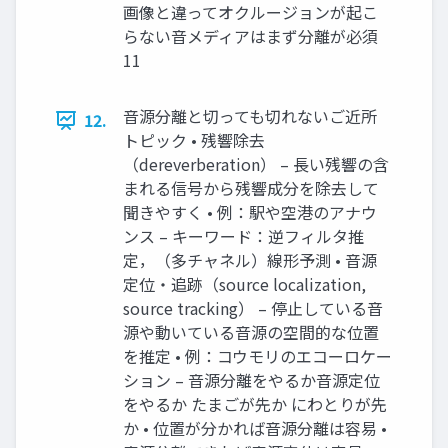
画像と違ってオクルージョンが起こ
らない音メディアはまず分離が必須
11
音源分離と切っても切れないご近所
12.
トピック • 残響除去
（dereverberation） – 長い残響の含
まれる信号から残響成分を除去して
聞きやすく • 例：駅や空港のアナウ
ンス – キーワード：逆フィルタ推
定，（多チャネル）線形予測 • 音源
定位・追跡（source localization,
source tracking） – 停止している音
源や動いている音源の空間的な位置
を推定 • 例：コウモリのエコーロケー
ション – 音源分離をやるか音源定位
をやるか たまごが先か にわとりが先
か • 位置が分かれば音源分離は容易 •