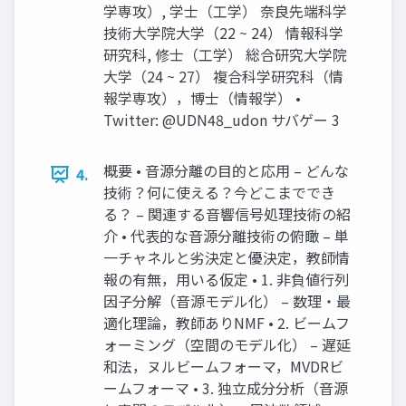
学専攻）, 学士（工学） 奈良先端科学
技術大学院大学（22 ~ 24） 情報科学
研究科, 修士（工学） 総合研究大学院
大学（24 ~ 27） 複合科学研究科（情
報学専攻），博士（情報学） •
Twitter: @UDN48_udon サバゲー 3
概要 • 音源分離の目的と応用 – どんな
4.
技術？何に使える？今どこまででき
る？ – 関連する音響信号処理技術の紹
介 • 代表的な音源分離技術の俯瞰 – 単
一チャネルと劣決定と優決定，教師情
報の有無，用いる仮定 • 1. 非負値行列
因子分解（音源モデル化） – 数理・最
適化理論，教師ありNMF • 2. ビームフ
ォーミング（空間のモデル化） – 遅延
和法，ヌルビームフォーマ，MVDRビ
ームフォーマ • 3. 独立成分分析（音源