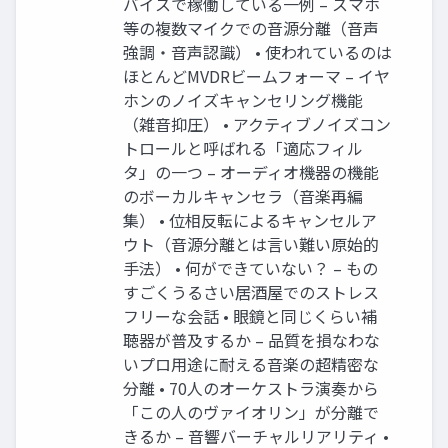
バイスで稼働している一例 – スマホ
等の複数マイクでの音源分離（音声
強調・音声認識） • 使われているのは
ほとんどMVDRビームフォーマ – イヤ
ホンのノイズキャンセリング機能
（雑音抑圧） • アクティブノイズコン
トロールと呼ばれる「適応フィル
タ」の一つ – オーディオ機器の機能
のボーカルキャンセラ（音楽再編
集） • 位相反転によるキャンセルア
ウト（音源分離とは言い難い原始的
手法） • 何ができていない？ – もの
すごくうるさい居酒屋でのストレス
フリーな会話 • 眼鏡と同じくらい補
聴器が普及するか – 品質を損なわな
いプロ用途に耐える音楽の超精密な
分離 • 70人のオーケストラ演奏から
「この人のヴァイオリン」が分離で
きるか – 音響バーチャルリアリティ •