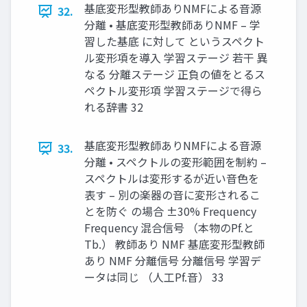
基底変形型教師ありNMFによる音源
32.
分離 • 基底変形型教師ありNMF – 学
習した基底 に対して というスペクト
ル変形項を導入 学習ステージ 若干 異
なる 分離ステージ 正負の値をとるス
ペクトル変形項 学習ステージで得ら
れる辞書 32
基底変形型教師ありNMFによる音源
33.
分離 • スペクトルの変形範囲を制約 –
スペクトルは変形するが近い音色を
表す – 別の楽器の音に変形されるこ
とを防ぐ の場合 ±30% Frequency
Frequency 混合信号 （本物のPf.と
Tb.） 教師あり NMF 基底変形型教師
あり NMF 分離信号 分離信号 学習デ
ータは同じ （人工Pf.音） 33