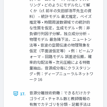
リング • どのようにモデル化して解
くか（cf. 前半の矢田部浩平先生の資
料） – 統計モデル 最尤推定，ベイズ
推定等 • 時間周波数領域での統計的
な性質を仮定，生成モデル • 例：非
負値行列因子分解，独立成分分析 –
物理モデル 最急降下法，ニュートン
法等 • 音波の空間伝達の物理現象を
仮定（平面波仮定等） • 例：ビームフ
ォーマ – 回路モデル 誤差逆伝搬，確
率的勾配法等 • 次元圧縮による特徴
量抽出，音源成分毎にクラスタリン
グ • 例：ディープニューラルネットワ
ーク 16
音源分離技術俯瞰：できるだけカテ
17.
ゴライズ • チャネル数と教師情報の
有無でカテゴリを分類 – 記載手法は