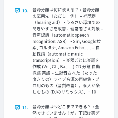
音源分離は何に使える？ • 音源分離
10.
の応用先（ただし一例） – 補聴器
（hearing aid） • うるさい環境での
聞きやすさを改善，健常者さえ対象 –
音声認識（automatic speech
recognition: ASR） • Siri, Google検
索, コルタナ, Amazon Echo, … – 自
動採譜（automatic music
transcription） • 楽器ごとに楽譜を
作成 (Vo., Gt., Ba., …) CD 分離 自動
採譜 楽譜 – 生録音された（たった一
度きりの）ライブ音源の再編集 • プ
ロ用のもの（音質改善），個人が楽
しむもの (DJのリミックス), … 10
音源分離は今どこまでできる？ • 全
11.
然できていません！が，下記は実デ