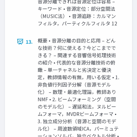
音源分離できれば音源定位は容易 –
キーワード • 音源定位：部分空間法
（MUSIC法） • 音源追跡：カルマン
フィルタ，パーティクルフィルタ 12
概要 • 音源分離の目的と応用 – どん
13.
な技術？何に使える？今どこまでで
きる？ – 関連する音響信号処理技術
の紹介 • 代表的な音源分離技術の俯
瞰 – 単一チャネルと劣決定と優決
定，教師情報の有無，用いる仮定 • 1.
非負値行列因子分解（音源モデル
化） – 数理・最適化理論，教師あり
NMF • 2. ビームフォーミング（空間
のモデル化） – 遅延和法，ヌルビー
ムフォーマ，MVDRビームフォーマ •
3. 独立成分分析（音源と空間のモデ
ル化） – 周波数領域ICA，パーミュテ
ーションソルバ，独立ベクトル分析 •