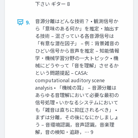
下さい ギター 8
音源分離はどんな技術？ • 観測信号か
9.
ら「意味のある何か」を推定・抽出す
る技術 – 混ざっている各音源信号は
「有意な潜在因子」 – 例：背景雑音の
ひどい信号から音声を推定 – 知能情報
学・機械学習分野の一大トピック • 機
械にどうやって「音を理解」させるか
という問題提起 – CASA:
computational auditory scene
analysis • 「機械の耳」 – 音源分離は
あらゆる音理解において必要な最初の
信号処理 • いかなるシステムにおいて
も「雑音は直ちに抑圧されるべき」 •
まずは分離，その後になにかしましょ
う – 音環境認識，音声認識，音楽理
解，音の検知・追跡，… 9