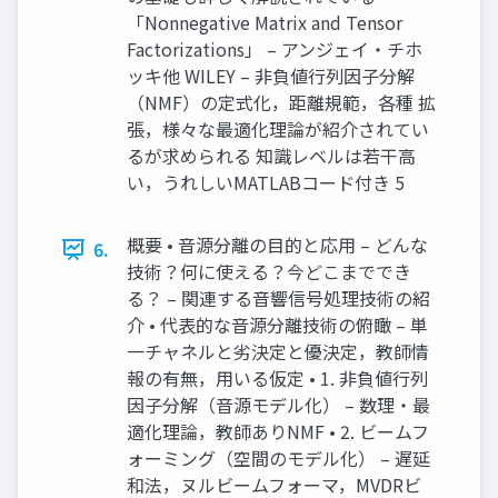
「Nonnegative Matrix and Tensor
Factorizations」 – アンジェイ・チホ
ッキ他 WILEY – 非負値行列因子分解
（NMF）の定式化，距離規範，各種 拡
張，様々な最適化理論が紹介されてい
るが求められる 知識レベルは若干高
い，うれしいMATLABコード付き 5
概要 • 音源分離の目的と応用 – どんな
6.
技術？何に使える？今どこまででき
る？ – 関連する音響信号処理技術の紹
介 • 代表的な音源分離技術の俯瞰 – 単
一チャネルと劣決定と優決定，教師情
報の有無，用いる仮定 • 1. 非負値行列
因子分解（音源モデル化） – 数理・最
適化理論，教師ありNMF • 2. ビームフ
ォーミング（空間のモデル化） – 遅延
和法，ヌルビームフォーマ，MVDRビ