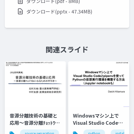
ダウンロード(pdf - 8MB)
ダウンロード(pptx - 47.34MB)
関連スライド
音源分離技術の基礎と
Windowsマシン上で
応用～音源分離ﾁｮｯﾄﾜｶﾙ
Visual Studio Codeと
になるための手引き～
pipenvを使って
source separation
nmf
python
music
install
bss