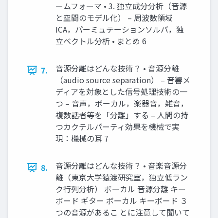
ームフォーマ • 3. 独立成分分析（音源
と空間のモデル化） – 周波数領域
ICA，パーミュテーションソルバ，独
立ベクトル分析 • まとめ 6
音源分離はどんな技術？ • 音源分離
7.
（audio source separation） – 音響メ
ディアを対象とした信号処理技術の一
つ – 音声，ボーカル，楽器音，雑音，
複数話者等を「分離」する – 人間の持
つカクテルパーティ効果を機械で実
現：機械の耳 7
音源分離はどんな技術？ • 音楽音源分
8.
離（東京大学猿渡研究室，独立低ラン
ク行列分析） ボーカル 音源分離 キー
ボード ギター ボーカル キーボード ３
つの音源があるこ とに注意して聞いて