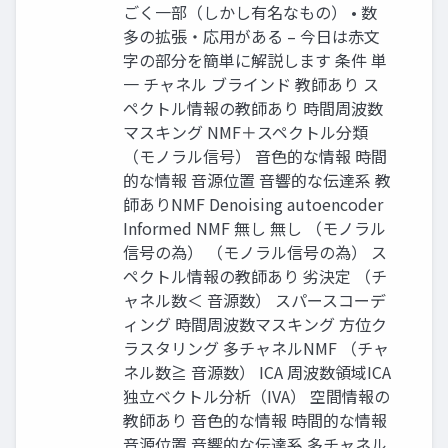
ごく一部（しかし有名なもの） • 数
多の拡張・応用がある – 今日は赤文
字の部分を簡単に解説します 条件 単
一 チャネル ブラインド 教師あり ス
ペクトル情報の教師あり 時間周波数
マスキング NMF＋スペクトル分類
（モノラル信号） 音色的な情報 時間
的な情報 音源位置 音響的な伝達系 教
師ありNMF Denoising autoencoder
Informed NMF 無し 無し （モノラル
信号の為） （モノラル信号の為） ス
ペクトル情報の教師あり 劣決定 （チ
ャネル数＜ 音源数） スパースコーデ
ィング 時間周波数マスキング 方位ク
ラスタリング 多チャネルNMF （チャ
ネル数≧ 音源数） ICA 周波数領域ICA
独立ベクトル分析（IVA） 空間情報の
教師あり 音色的な情報 時間的な情報
音源位置 音響的な伝達系 多チャネル