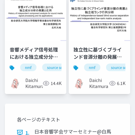
音響メディア信号処理
独立性に基づくブライ
における独立成分分析
ンド音源分離の発展と
の発展と応用, History
独立低ランク行列分析
nmf
source separation
nmf
bss
source separa
ica
of independent
History of
component analysis
independence-based
Daichi
Daichi
14.4K
6.1K
for sound media
blind source
Kitamura
Kitamura
signal processing
separation and
and its applications
independent low-
rank matrix analysis
各ページのテキスト
日本音響学会サマーセミナー@白馬
1.