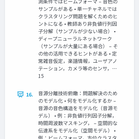
測条件ではビームフォーマ – 音色の
サンプルがある • 単一チャネルでは
クラスタリング問題を解くためのヒ
ントになる • 教師あり非負値行列因
子分解（サンプルが少ない場合） •
ディープニューラルネットワーク
（サンプルが大量にある場合） – そ
の他の活用できるヒントがある • 定
常雑音仮定，楽譜情報，ユーザアノ
テーション，カメラ等のセンサ，…
15
音源分離技術俯瞰：問題解決のため
16.
のモデル化 • 何をモデル化するか –
音源の音色構造をモデル化（音源モ
デル） • 例：非負値行列因子分解，
時間周波数マスキング， – 空間的な
伝達系をモデル化（空間モデル） •
例：ビームフォーマ，方位クラスタ