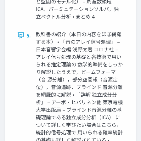
と空間のモデル化） – 周波数領域
ICA，パーミュテーションソルバ，独
立ベクトル分析 • まとめ 4
教科書の紹介（本日の内容をほぼ網羅
5.
する本） • 「音のアレイ信号処理」 –
日本音響学会編 浅野太著 コロナ社 –
アレイ信号処理の基礎と各技術で用い
られる推定理論の 数学的準備をしっか
り解説したうえで，ビームフォーマ
（音 源分離），部分空間報（音源定
位），音源追跡，ブラインド 音源分離
を網羅的に解説 • 「詳解 独立成分分
析」 – アーポ・ヒバリネン他 東京電機
大学出版局 – ブラインド音源分離の基
礎理論である独立成分分析（ICA） に
ついて詳しく学びたい場合はこちら，
統計的信号処理で 用いられる確率統計
の基礎も詳しく解説されている •