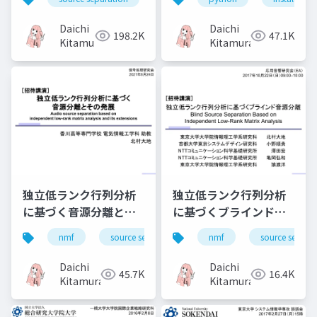
Pythonの仮想実行環境
を構築する方法
Daichi
Daichi
198.2K
47.1K
（Jupyter notebook
Kitamura
Kitamura
も）
独立低ランク行列分析
独立低ランク行列分析
に基づく音源分離とそ
に基づくブラインド音
の発展（Audio source
源分離（Blind source
nmf
source separation
nmf
music
source separa
bss
separation based on
separation based on
independent low-
independent low-
Daichi
Daichi
45.7K
16.4K
rank matrix analysis
rank matrix
Kitamura
Kitamura
and its extensions）
analysis）