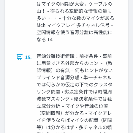
はマイクの同期が大変，ケーブルの
山！ • 得られる空間的な情報の量も
多い … … • 十分な数のマイクがある
Mch マイクアレイ 多チャネル信号 –
空間情報を使う音源分離は高性能に
なる 14
音源分離技術俯瞰：前提条件 • 事前
15.
に用意できる外部からのヒント（教
師情報）の有無 – 何もヒントがない
ブラインド音源分離 • 単一チャネル
では何らかの仮定の下でのクラスタ
リング問題 • 劣決定条件では時間周
波数マスキング • 優決定条件では独
立成分分析 – マイクや音源の位置
（空間情報）が分かる • マイクアレ
イを使うならばマイクの配置（間隔
等）は分かるはず • 多チャネルの観