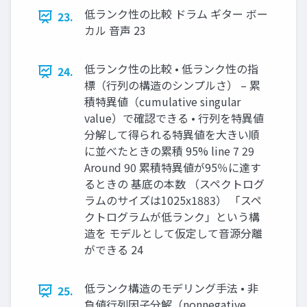
低ランク性の比較 ドラム ギター ボー
23.
カル 音声 23
低ランク性の比較 • 低ランク性の指
24.
標（行列の構造のシンプルさ） – 累
積特異値（cumulative singular
value）で確認できる • 行列を特異値
分解して得られる特異値を大きい順
に並べたときの累積 95% line 7 29
Around 90 累積特異値が95％に達す
るときの 基底の本数 （スペクトログ
ラムのサイズは1025x1883） 「スペ
クトログラムが低ランク」という構
造を モデルとして仮定して音源分離
ができる 24
低ランク構造のモデリング手法 • 非
25.
負値行列因子分解（nonnegative