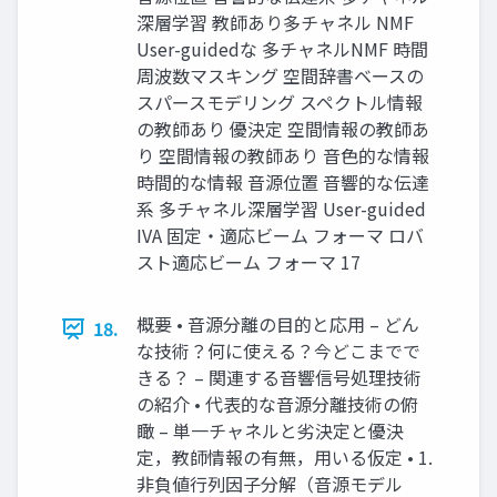
深層学習 教師あり多チャネル NMF
User-guidedな 多チャネルNMF 時間
周波数マスキング 空間辞書ベースの
スパースモデリング スペクトル情報
の教師あり 優決定 空間情報の教師あ
り 空間情報の教師あり 音色的な情報
時間的な情報 音源位置 音響的な伝達
系 多チャネル深層学習 User-guided
IVA 固定・適応ビーム フォーマ ロバ
スト適応ビーム フォーマ 17
概要 • 音源分離の目的と応用 – どん
18.
な技術？何に使える？今どこまでで
きる？ – 関連する音響信号処理技術
の紹介 • 代表的な音源分離技術の俯
瞰 – 単一チャネルと劣決定と優決
定，教師情報の有無，用いる仮定 • 1.
非負値行列因子分解（音源モデル