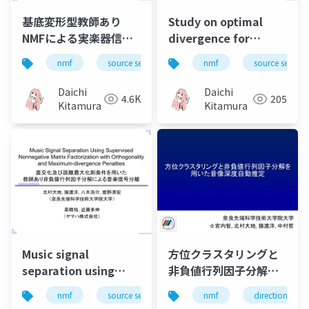
基底変形型教師あり
Study on optimal
NMFによる実楽器信号
divergence for
分離 (in Japanese)
superresolution-
nmf
source separation
nmf
music
source separa
based supervised
nonnegative matrix
Daichi
Daichi
4.6K
205
factorization (in
Kitamura
Kitamura
Japanese)
Music signal
方位クラスタリングと
separation using
非負値行列因子分解を
supervised
用いた音像深度自動推
nmf
source separation
nmf
music
direction of ar
nonnegative matrix
定 Automatic depth