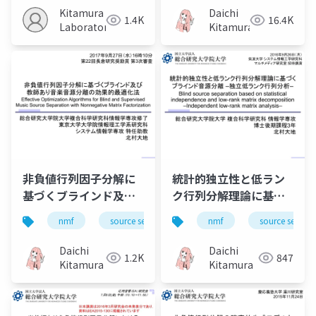
independent low-
Kitamura
Daichi
1.4K
16.4K
rank matrix
Laboratory
Kitamura
analysis）
非負値行列因子分解に
統計的独立性と低ラン
基づくブラインド及び
ク行列分解理論に基づ
教師あり音楽音源分離
くブラインド音源分離
nmf
source separation
nmf
music
source separa
bss
の効果的最適化法
–独立低ランク行列分
析– Blind source
Daichi
Daichi
1.2K
847
separation based on
Kitamura
Kitamura
statistical
independence and
low-rank matrix