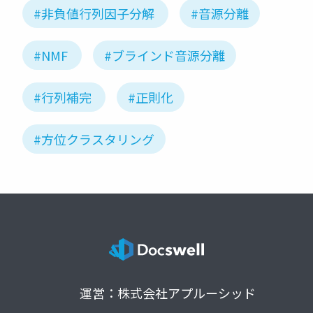
matrix factorization
#非負値行列因子分解
#音源分離
(in Japanese)
#NMF
#ブラインド音源分離
#行列補完
#正則化
#方位クラスタリング
運営：株式会社アプルーシッド