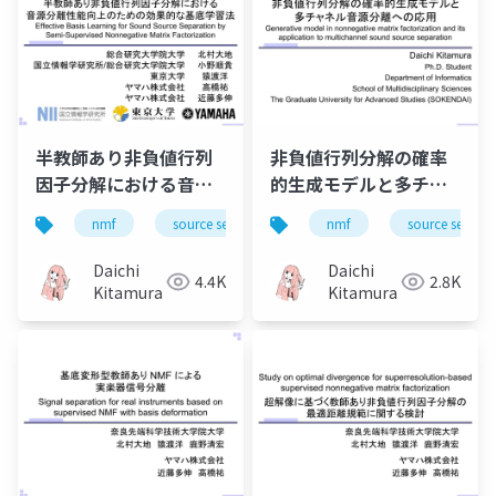
decomposition –
Independent low-
rank matrix analysis–
半教師あり非負値行列
非負値行列分解の確率
因子分解における音源
的生成モデルと多チャ
分離性能向上のための
ネル音源分離への応用
nmf
source separation
nmf
music
source separa
bss
効果的な基底学習法
(Generative model in
nonnegative matrix
Daichi
Daichi
4.4K
2.8K
factorization and its
Kitamura
Kitamura
application to
multichannel sound
source separation)