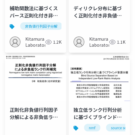
補助関数法に基づくス
ディリクレ分布に基づ
パース正則化付き非負
く正則化付き非負値行
値行列因子分解と行列
列因子分解と打楽器ス
非負値行列因子分解
スパース正則化
補助関数法
補完への応用
ペクトル表現への適用
Kitamura
Kitamura
1.2K
1.1K
Laboratory
Laboratory
正則化非負値行列因子
独立低ランク行列分析
分解による非負低ラン
に基づくブラインド音
ク行列補完
源分離（Blind source
nmf
source separa
separation based on