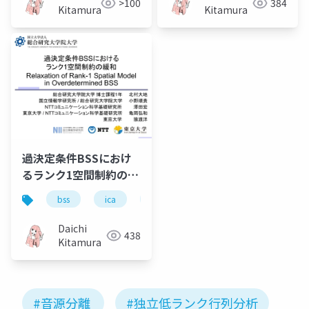
>100
384
(in Japanese)
Kitamura
Kitamura
過決定条件BSSにおけ
るランク1空間制約の緩
和 Relaxation of
bss
ica
nmf
ilrma
rank-1 spatial model
in overdetermined
Daichi
438
BSS
Kitamura
#音源分離
#独立低ランク行列分析