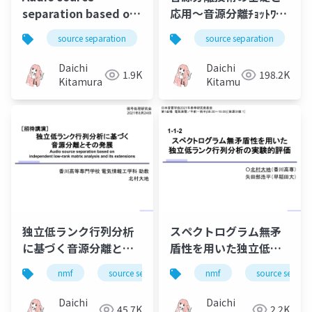
separation based on
応用～音源分離ﾁｮｯﾄﾜｶﾙ
spectral and spatial
になるための手引き～
source separation
nmf
source separation
music
bss
models
Daichi
Daichi
1.9K
198.2K
Kitamura
Kitamura
独立低ランク行列分析
スペクトログラム無矛
に基づく音源分離とそ
盾性を用いた独立低ラ
の発展（Audio source
ンク行列分析の実験的
nmf
source separation
nmf
music
source separa
bss
separation based on
評価
independent low-
Daichi
Daichi
45.7K
2.2K