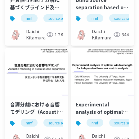
基づくブラインド及び
separation based on
教師あり音楽音源分離
independent low-
nmf
source separation
nmf
music
source separa
bss
の効果的最適化法
rank matrix analysis
and its extension to
Daichi
Daichi
1.2K
344
Student's t-
Kitamura
Kitamura
distribution
音源分離における音響
Experimental
モデリング（Acoustic
analysis of optimal
modeling in audio
window length for
nmf
source separation
nmf
music
source separa
bss
source separation）
independent low-
rank matrix analysis
Daichi
Daichi