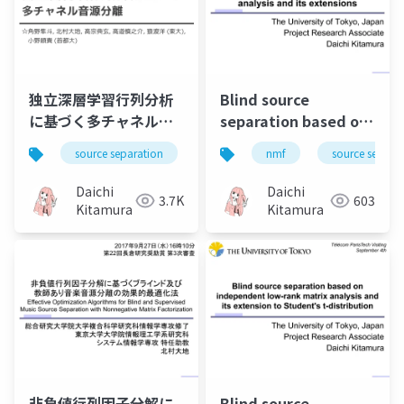
独立深層学習行列分析
Blind source
に基づく多チャネル音
separation based on
源分離（Multichannel
independent low-
source separation
music
nmf
bss
source separa
ica
audio source
rank matrix analysis
separation based on
and its extensions
Daichi
Daichi
3.7K
603
independent deeply
Kitamura
Kitamura
learned matrix
analysis）
非負値行列因子分解に
Blind source