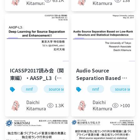
65.1K
138
Kitamura
Kitamura
ICASSP2017読み会（関
Audio Source
東編）・AASP_L3（北
Separation Based on
村担当分）
Low-Rank Structure
nmf
source separation
nmf
music
source separa
bss
and Statistical
Independence
Daichi
Daichi
1.3K
>100
Kitamura
Kitamura