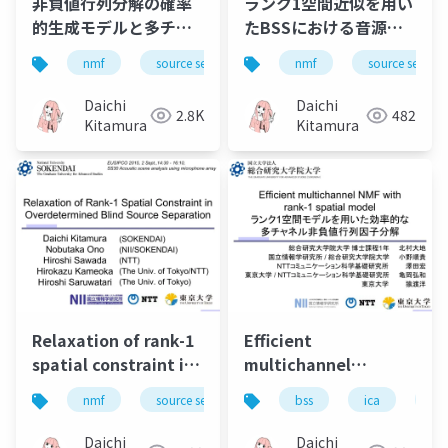
非負値行列分解の確率
ランク1空間近似を用い
的生成モデルと多チャ
たBSSにおける音源及
ネル音源分離への応用
び空間モデルの考察
nmf
source separation
nmf
music
source separa
bss
(Generative model in
Study on Source and
nonnegative matrix
Spatial Models for
Daichi
Daichi
2.8K
482
factorization and its
BSS with Rank-1
Kitamura
Kitamura
application to
Spatial
multichannel sound
Approximation (in
source separation)
Japanese)
Relaxation of rank-1
Efficient
spatial constraint in
multichannel
overdetermined
nonnegative matrix
nmf
source separation
bss
music
ica
bss
nm
blind source
factorization with
separation
rank-1 spatial model
Daichi
Daichi