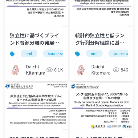
独立性に基づくブライ
統計的独立性と低ラン
ンド音源分離の発展と
ク行列分解理論に基づ
独立低ランク行列分析
くブラインド音源分離
nmf
source separation
nmf
bss
source separa
ica
i
History of
–独立低ランク行列分
independence-based
析– Blind source
Daichi
Daichi
6.1K
846
blind source
separation based on
Kitamura
Kitamura
separation and
statistical
independent low-
independence and
rank matrix analysis
low-rank matrix
decomposition –
Independent low-
rank matrix analysis–