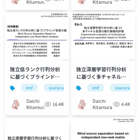
rank matrix analysis
Kitamura
Kitamura
and its extensions）
独立低ランク行列分析
独立深層学習行列分析
に基づくブラインド音
に基づく多チャネル音
源分離（Blind source
源分離の実験的評価
nmf
source separation
nmf
music
source separa
bss
separation based on
（Experimental
independent low-
evaluation of
Daichi
Daichi
16.4K
4.4K
rank matrix
multichannel audio
Kitamura
Kitamura
analysis）
source separation
based on IDLMA）