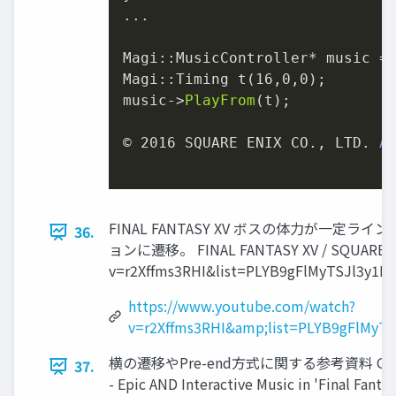
...

Magi::MusicController* music =

Magi::Timing t(
16
,
0
,
0
);

music->
PlayFrom
(t);

© 
2016
 SQUARE ENIX CO., LTD. 
A
FINAL FANTASY XV ボスの体⼒が⼀定
36.
ョンに遷移。 FINAL FANTASY XV / SQUARE ENIX
v=r2Xffms3RHI&list=PLYB9gFlMyTSJl3y1R
https://www.youtube.com/watch?
v=r2Xffms3RHI&amp;list=PLYB9gFlMy
横の遷移やPre-end方式に関する参考資料 GDC
37.
- Epic AND Interactive Music in 'Final Fantas