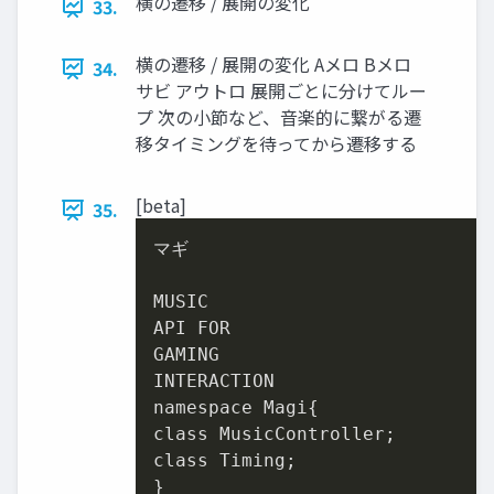
横の遷移 / 展開の変化
33.
横の遷移 / 展開の変化 Aメロ Bメロ
34.
サビ アウトロ 展開ごとに分けてルー
プ 次の⼩節など、⾳楽的に繋がる遷
移タイミングを待ってから遷移する
[beta]
35.
マギ

MUSIC

API FOR

GAMING

INTERACTION

namespace Magi{

class MusicController;

class Timing;

}
