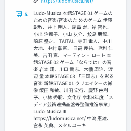
https://ludomusica.net/
Ludo-Musica 本館STAGE 01 ゲームの
5.
ための⾳楽/⾳楽のた めのゲーム 伊藤
彰教、井上 明⼈、尾⿐ 崇、岸 智也、
⼩出 治都⼦、⼩⼭ 友介、鮫島 朋⿓、
鴫原 盛之、 TAITAI、寺町 電⼈、中川
⼤地、中村 彰憲、 ⽇⾼ 良祐、⽑利 仁
美、吉⽥ 寛、マーティン・ ロート 本
館STAGE 02 ゲーム「ならでは」の⾳
楽 岩本 翔、川⼝ 貴志、⽊幡 周治、渡
辺 量 本館STAGE 03 「三国志」を彩る
⾳楽 新館STAGE 01 クリエイターの肖
像 飯⽥ 和敏、川⽥ 宏⾏、慶野 由利
⼦、⼩林 秀聡、文化庁 令和4年度「メ
ディア芸術連携基盤等整備推進事業」
Ludo-Musica Ⅲ
https://ludomusica.net/ 中潟 憲雄、
宮永 英典、メタルユーキ