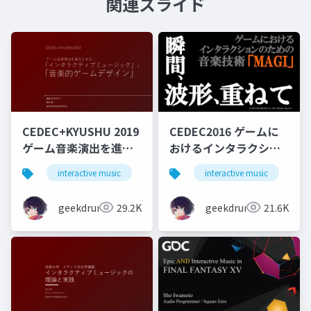
関連スライド
CEDEC+KYUSHU 2019
CEDEC2016 ゲームに
ゲーム音楽演出を進化
おけるインタラクショ
させる「インタラクテ
ンのための音楽技術
interactive music
game
interactive music
music
g
ィブミュージック」と
MAGI 瞬間、波形、重
「音楽的ゲームデザイ
ねて
geekdrums
29.2K
geekdrums
21.6K
ン」