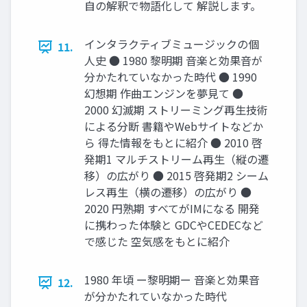
⾃の解釈で物語化して 解説します。
インタラクティブミュージックの個
11.
人史 ● 1980 黎明期 ⾳楽と効果⾳が
分かたれていなかった時代 ● 1990
幻想期 作曲エンジンを夢⾒て ●
2000 幻滅期 ストリーミング再⽣技術
による分断 書籍やWebサイトなどか
ら 得た情報をもとに紹介 ● 2010 啓
発期1 マルチストリーム再⽣（縦の遷
移）の広がり ● 2015 啓発期2 シーム
レス再⽣（横の遷移）の広がり ●
2020 円熟期 すべてがIMになる 開発
に携わった体験と GDCやCEDECなど
で感じた 空気感をもとに紹介
1980 年頃 ー黎明期ー 音楽と効果音
12.
が分かたれていなかった時代