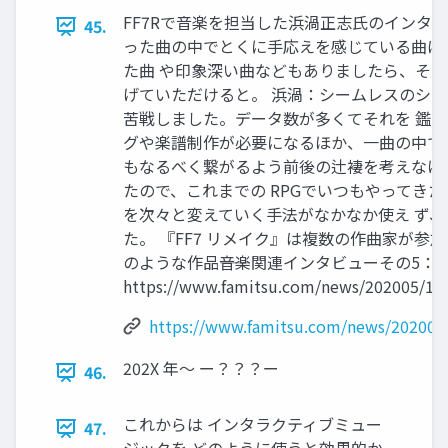
FF7Rで音楽を担当した浜渦正志氏のインタビュ
45.
った曲の中でとくに⼿応えを感じている曲は
た曲 や印象深い曲などもありましたら、そ
げていただけると。 浜渦：シームレスのシ
苦戦しました。データ数が多くてそれを 鑑
グや楽譜制作が必要になるほか、⼀曲の中で
もなるべく繋がるよう前後の辻褄を考えなけ
たので、これまでの RPGでいつもやってき
を次々と変えていく⼿法がなかなか使え ず、
た。 『FF7 リメイク』は複数の作曲家が参
のような作品――⾳楽関連インタビューその5：
https://www.famitsu.com/news/202005/11
https://www.famitsu.com/news/202005
202X 年～ ー？？？ー
46.
これからは インタラクティブミュー
47.