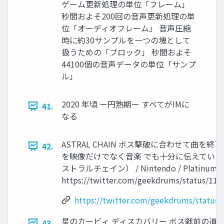
ゲーム更新処理の単位「フレーム」
秒間およそ200回の⾳声更新処理の単
位「オーディオフレーム」 ⾳声圧縮
時に約30サンプルを⼀つの塊として
扱うための「ブロック」 秒間およそ
44100個の⾳声データの単位「サンプ
ル」
2020 年頃 ー円熟期ー すべてがIMに
41.
なる
ASTRAL CHAIN ボス撃破に合わせて曲を
42.
を映像だけでなく⾳楽 でも⼗分に伝えている。 A
ストラルチェイン） / Nintendo / PlatinumGame
https://twitter.com/geekdrums/status/11
https://twitter.com/geekdrums/status
星のカービィ ディスカバリー ボス戦前の道
43.