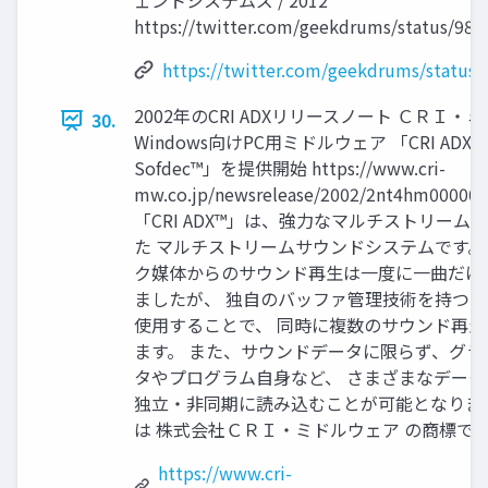
ェントシステムズ / 2012
https://twitter.com/geekdrums/status/98
https://twitter.com/geekdrums/status
2002年のCRI ADXリリースノート ＣＲＩ・
30.
Windows向けPC⽤ミドルウェア 「CRI ADX™
Sofdec™」を提供開始 https://www.cri-
mw.co.jp/newsrelease/2002/2nt4hm000000
「CRI ADX™」は、強⼒なマルチストリーム
た マルチストリームサウンドシステムです。
ク媒体からのサウンド再⽣は⼀度に⼀曲だけ
ましたが、 独⾃のバッファ管理技術を持つ「CR
使⽤することで、 同時に複数のサウンド再
ます。 また、サウンドデータに限らず、グラ
タやプログラム⾃⾝など、 さまざまなデー
独⽴・⾮同期に読み込むことが可能となります。 
は 株式会社ＣＲＩ・ミドルウェア の商標で
https://www.cri-