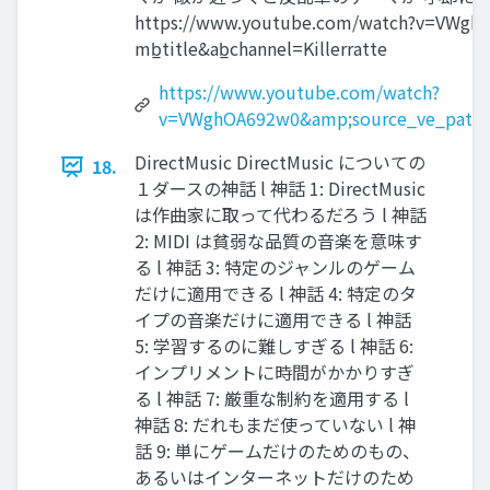
https://www.youtube.com/watch?v=VWghO
mb̲title&ab̲channel=Killerratte
https://www.youtube.com/watch?
v=VWghOA692w0&amp;source_ve_path=M
DirectMusic DirectMusic についての
18.
１ダースの神話 l 神話 1: DirectMusic
は作曲家に取って代わるだろう l 神話
2: MIDI は貧弱な品質の⾳楽を意味す
る l 神話 3: 特定のジャンルのゲーム
だけに適⽤できる l 神話 4: 特定のタ
イプの⾳楽だけに適⽤できる l 神話
5: 学習するのに難しすぎる l 神話 6:
インプリメントに時間がかかりすぎ
る l 神話 7: 厳重な制約を適⽤する l
神話 8: だれもまだ使っていない l 神
話 9: 単にゲームだけのためのもの、
あるいはインターネットだけのため