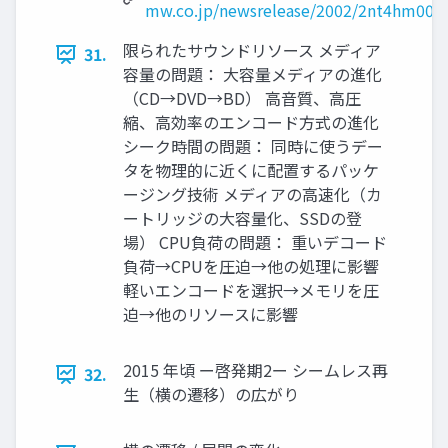
mw.co.jp/newsrelease/2002/2nt4hm000
限られたサウンドリソース メディア
31.
容量の問題： ⼤容量メディアの進化
（CD→DVD→BD） ⾼⾳質、⾼圧
縮、⾼効率のエンコード⽅式の進化
シーク時間の問題： 同時に使うデー
タを物理的に近くに配置するパッケ
ージング技術 メディアの⾼速化（カ
ートリッジの⼤容量化、SSDの登
場） CPU負荷の問題： 重いデコード
負荷→CPUを圧迫→他の処理に影響
軽いエンコードを選択→メモリを圧
迫→他のリソースに影響
2015 年頃 ー啓発期2ー シームレス再
32.
生（横の遷移）の広がり