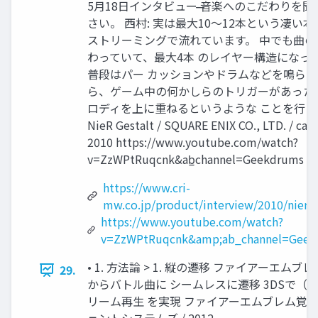
5⽉18⽇インタビュー ̶̶⾳楽へのこだわりを
さい。 ⻄村: 実は最⼤10〜12本という凄い本
ストリーミングで流れています。 中でも曲の
わっていて、最⼤4本 のレイヤー構造になっ
普段はパー カッションやドラムなどを鳴ら
ら、ゲーム中の何かしらのトリガーがあった
ロディを上に重ねるというような ことを⾏っ
NieR Gestalt / SQUARE ENIX CO., LTD. / cavia
2010 https://www.youtube.com/watch?
v=ZzWPtRuqcnk&ab̲channel=Geekdrums
https://www.cri-
mw.co.jp/product/interview/2010/nier/
https://www.youtube.com/watch?
v=ZzWPtRuqcnk&amp;ab_channel=Geek
• 1. ⽅法論 > 1. 縦の遷移 ファイアーエム
29.
からバトル曲に シームレスに遷移 3DSで（
リーム再⽣ を実現 ファイアーエムブレム覚醒 /