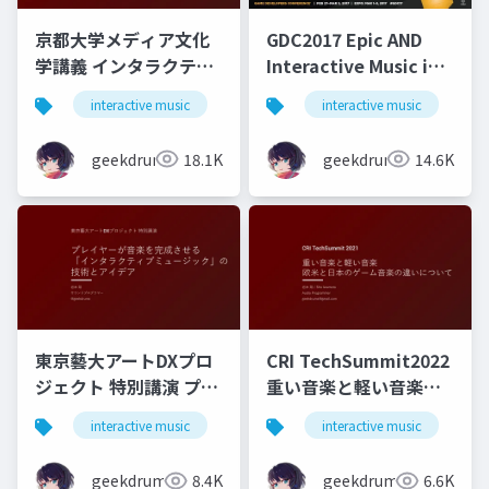
京都大学メディア文化
GDC2017 Epic AND
学講義 インタラクティ
Interactive Music in
ブミュージックの理論
FINAL FANTASY XV
interactive music
game
interactive music
music
g
と実践
geekdrums
18.1K
geekdrums
14.6K
東京藝大アートDXプロ
CRI TechSummit2022
ジェクト 特別講演 プレ
重い音楽と軽い音楽
イヤーが音楽を完成さ
欧米と日本のゲーム音
interactive music
game
interactive music
music
g
せる「インタラクティ
楽の違いについて
ブミュージック」の技
geekdrums
8.4K
geekdrums
6.6K