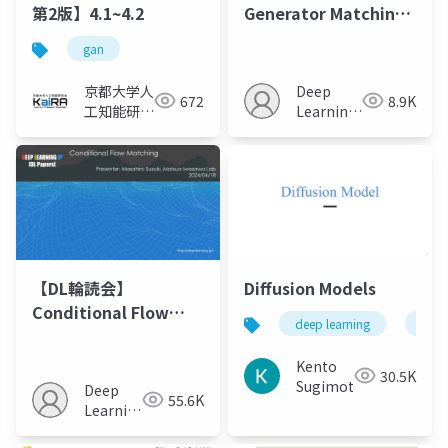
第2版】4.1~4.2
Generator Matching:
Generative modeling
gan
with arbitrary
Markov processes
京都大学人
Deep
672
8.9K
工知能研究
Learning
会KaiRA
JP
【DL輪読会】
Diffusion Models
Conditional Flow
deep learning
ベイ
Matching
Kento
30.5K
Sugimoto
Deep
55.6K
Learning
JP