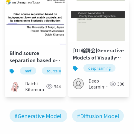
[DL輪読会]Generative
Blind source
Models of Visually
separation based on
Grounded
independent low-
deep learning
nmf
source separation
music
bss
Imagination
rank matrix analysis
Deep
and its extension to
Daichi
300
344
Learning
Student's t-
Kitamura
JP
distribution
#Generative Model
#Diffusion Model