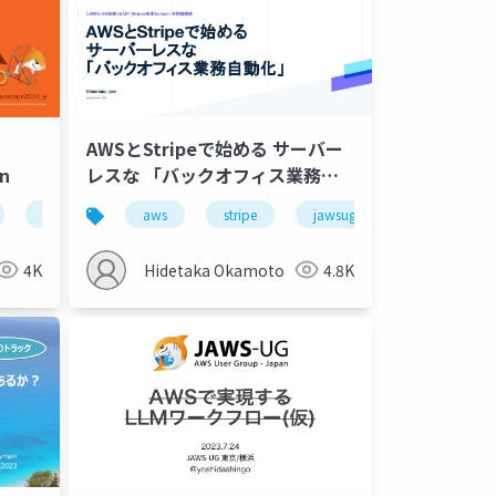
AWSとStripeで始める サーバー
on
レスな 「バックオフィス業務自
動化」
jawsdays2024
aws
aws
stripe
jawsug
4K
Hidetaka Okamoto
4.8K