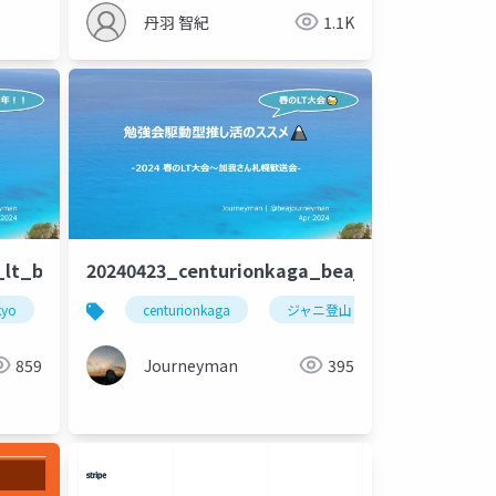
丹羽 智紀
1.1K
_lt_beajouneyman
20240423_centurionkaga_beajouneyman
kyo
jawsdays2024
centurionkaga
ジャニ登山
jawsug
859
Journeyman
395