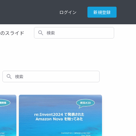
ログイン
新規登録
検索
てのスライド
検索