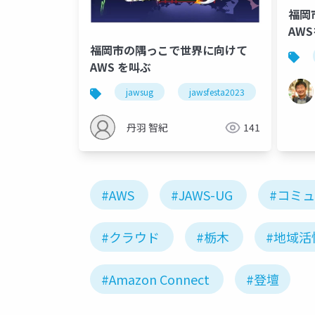
福岡
AW
福岡市の隅っこで世界に向けて
AWS を叫ぶ
jawsug
jawsfesta2023
jawsfest
丹羽 智紀
141
#AWS
#JAWS-UG
#コミ
#クラウド
#栃木
#地域活
#Amazon Connect
#登壇