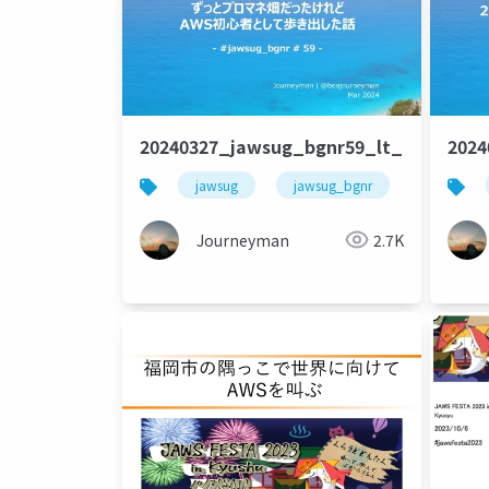
20240327_jawsug_bgnr59_lt_beajoun
202
jawsug
jawsug_bgnr
Journeyman
2.7K