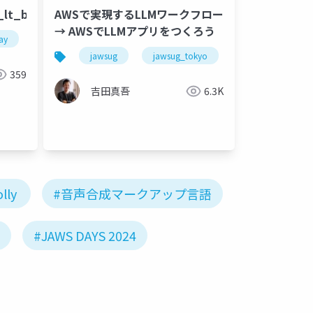
3_lt_beajouneyman
AWSで実現するLLMワークフロー
→ AWSでLLMアプリをつくろう
ay
jawsfesta
jawsfesta2023
jawsug
jawsug_tokyo
langchain
359
吉田真吾
6.3K
lly
#音声合成マークアップ言語
#JAWS DAYS 2024