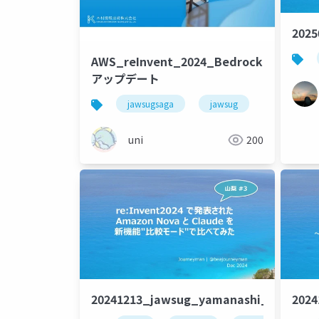
2025
AWS_reInvent_2024_Bedrock_
アップデート
jawsugsaga
jawsug
uni
200
20241213_jawsug_yamanashi_lt_beaj
202