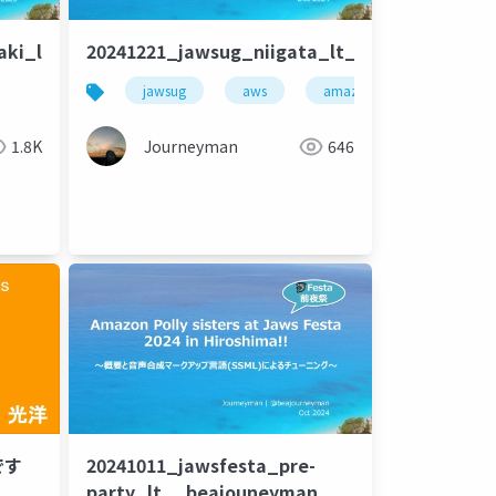
aki_lt_beajouneyman
20241221_jawsug_niigata_lt_beajouneyman
jawsug
aws
amazon bedrock
b
1.8K
Journeyman
646
です
20241011_jawsfesta_pre-
party_lt__beajouneyman