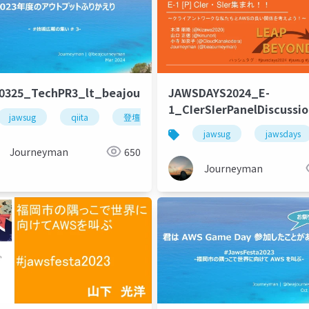
eyman
40325_TechPR3_lt_beajouneyman
JAWSDAYS2024_E-
1_CIerSIerPanelDiscussi
jawsug
qiita
登壇
アウトプット
jawsug
jawsdays
Journeyman
650
Journeyman