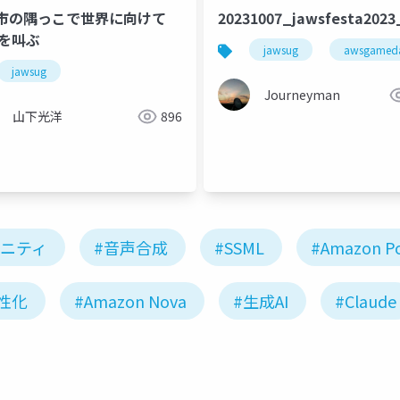
市の隅っこで世界に向けて
20231007_jawsfesta202
Sを叫ぶ
jawsug
awsgamed
jawsug
Journeyman
山下光洋
896
a
ュニティ
#音声合成
#SSML
#Amazon Po
性化
#Amazon Nova
#生成AI
#Claude