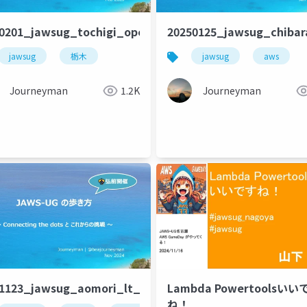
0201_jawsug_tochigi_openning_beajouneyman
20250125_jawsug_chibar
jawsug
栃木
jawsug
aws
Journeyman
1.2K
Journeyman
ouneyman
41123_jawsug_aomori_lt_beajouneyman
Lambda Powertoolsいい
ね！