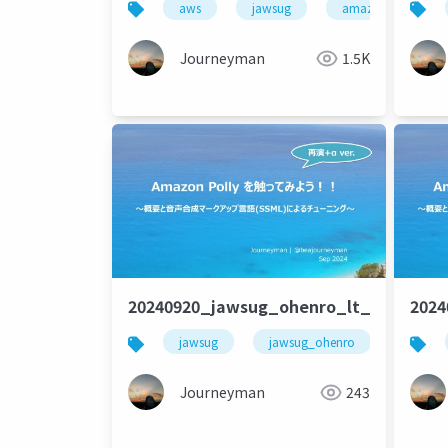
aws
jawsug
amazon bedrock
Journeyman
1.5K
20240920_jawsug_ohenro_lt_replay+
202
jawsug
jawsug_ohenro
soraac
Journeyman
243