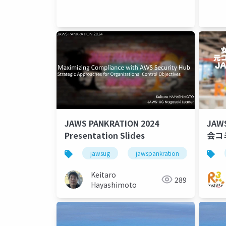
JAWS PANKRATION 2024
JAW
Presentation Slides
会コ
レエン
jawsug
jawspankration
jawspa
UG
Keitaro
289
Hayashimoto