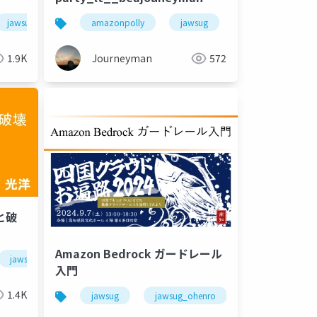
jawsug_nagoya
amazonpolly
jawsug
aws
jaws
1.9K
Journeyman
572
と破
aws
Amazon Bedrock ガードレール
jawsug_ohenro
jawsug
入門
1.4K
jawsug
jawsug_ohenro