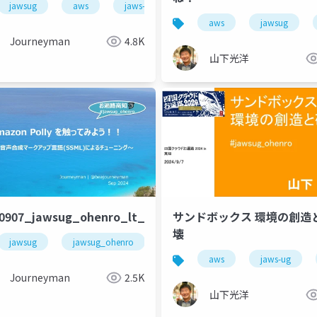
jawsug
bedrock
aws
amazonnova
jaws-ug
キャリア
aws
jawsug
Journeyman
4.8K
山下光洋
_beajouneyman
40907_jawsug_ohenro_lt_beajouneyman
サンドボックス 環境の創造
壊
omug
jawsug
amazonpolly
jawsug_ohenro
aws
soraacomug
amazonpolly
aws
jaws-ug
Journeyman
2.5K
山下光洋