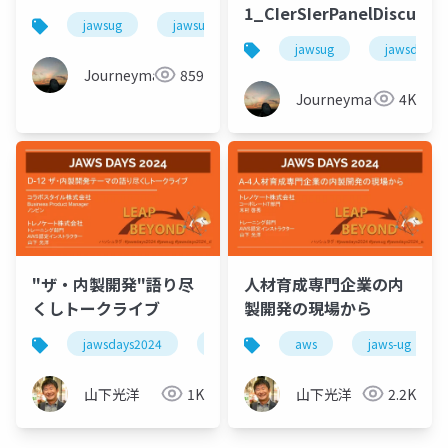
1_CIerSIerPanelDiscussi
jawsug
jawsug_tokyo
jawsdays2024
jawsug
jawsdays
Journeyman
859
Journeyman
4K
"ザ・内製開発"語り尽
人材育成専門企業の内
くしトークライブ
製開発の現場から
jawsdays2024
jaws-ug
aws
jaws-ug
山下光洋
1K
山下光洋
2.2K