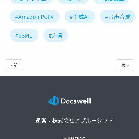
#Amazon Polly
#生成AI
#音声合成
#SSML
#方言
« 前
次 »
運営：株式会社アプルーシッド
利用規約