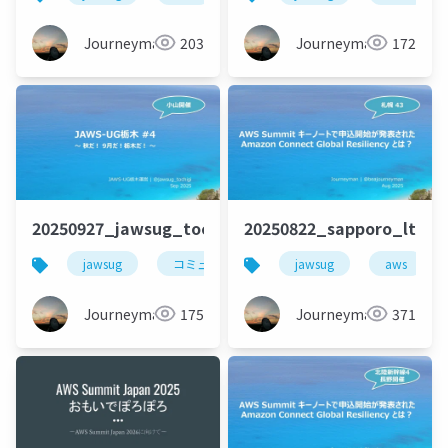
Journeyman
203
Journeyman
172
20250927_jawsug_tochigi_4_openning_beajouney
20250822_sapporo_lt_b
jawsug
コミュニティ
栃木
jawsug
aws
Journeyman
175
Journeyman
371