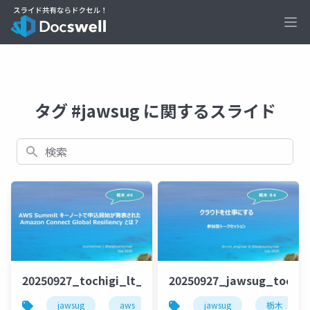
Ope
タグ #jawsug に関するスライド
検索
20250927_tochigi_lt_beajouneyman
20250927_jawsug_tochi
jawsug
aws
栃木
jawsug
amazon onnect
栃木