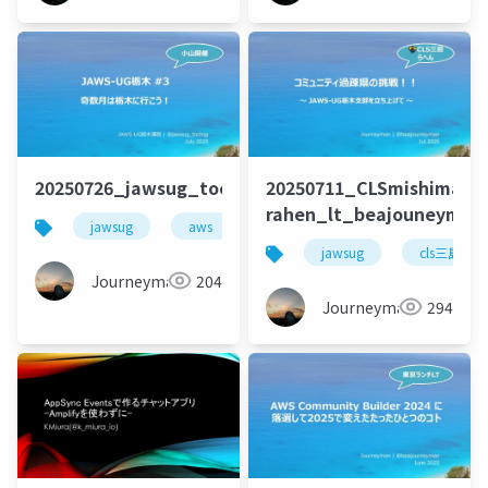
20250726_jawsug_tochigi_3_openning_beajouney
20250711_CLSmishima-
rahen_lt_beajouneyman
jawsug
aws
栃木
jawsug
cls三島ら
Journeyman
204
Journeyman
294