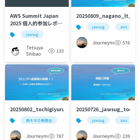
AWS Summit Japan
20250809_nagano_lt_be
2025 個人的参加レポー
jawsug
aws
ト
jawsug
Journeyman
576
Tetsuya
133
Shibao
20250802_tochigiyuruben_lt_beajouneyman
20250726_jawsug_tochi
栃木ゆる勉強会
jawsug
jawsug
コミュニティ
aws
Journeyman
787
Journeyman
239