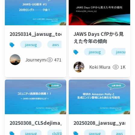
20250314_jawsug_tochigi_1_openning_beajouney
JAWS Days CfPから見
えた今年の傾向
jawsug
aws
栃木
jawsug
jawsug_na
Journeyman
471
Koki Miura
1K
20250308_CLSdejima_lt_beajouneyman
20250208_jawsug_yaman
jawsug
cls出島
cls
jawsug
コミュニティ
aws