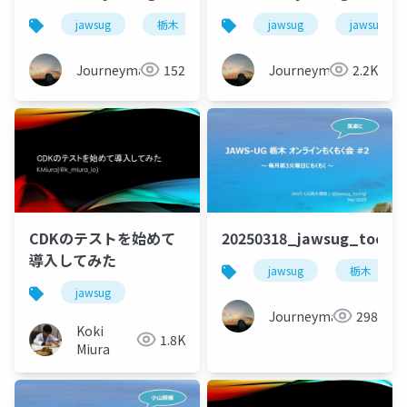
jawsug
栃木
オンライン
jawsug
もくもく会
jawsug_to
Journeyman
152
Journeyman
2.2K
CDKのテストを始めて
20250318_jawsug_toch
導入してみた
jawsug
栃木
jawsug
Journeyman
298
Koki
1.8K
Miura