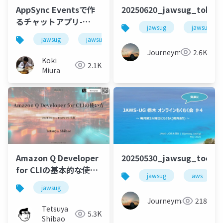
AppSync Eventsで作
20250620_jawsug_tokyo
るチャットアプリ-
jawsug
jawsug_to
Amplifyを使わずに-
jawsug
jawsug_nagoya
Journeyman
2.6K
Koki
2.1K
Miura
Amazon Q Developer
20250530_jawsug_toch
for CLIの基本的な使い
jawsug
aws
方と便利なコマンドの
jawsug
紹介
Journeyman
218
Tetsuya
5.3K
Shibao