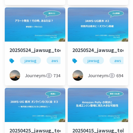
20250524_jawsug_tochigi_2_talk_beajouneyman
20250524_jawsug_tochi
jawsug
aws
栃木
jawsug
aws
Journeyman
734
Journeyman
694
20250425_jawsug_tochigi_mokumoku_beajouney
20250415_jawsug_tokyo