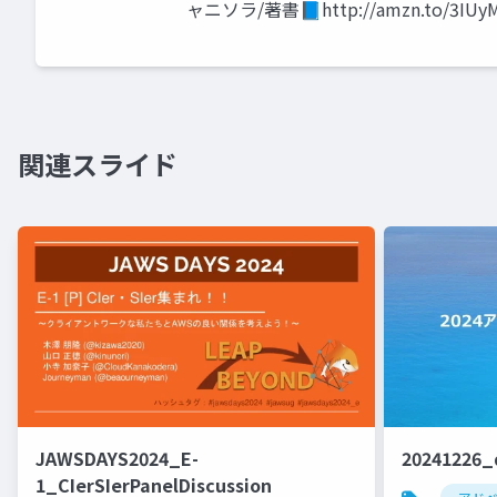
ャニソラ/著書📘http://amzn.to/3IUy
関連スライド
JAWSDAYS2024_E-
20241226_
1_CIerSIerPanelDiscussion