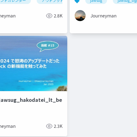
ベントカレンダー
アウトプット
qiita
jawsug
qiitaアドベントカ
jawsug_bg
neyman
2.8K
Journeyman
jawsug_hakodatei_lt_beajouneyman
azonpolly
aws
neyman
2.3K