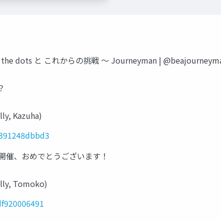
he dots と これからの挑戦 〜 Journeyman | @beajourneyma
？
 Kazuha)
0391248dbbd3
前初開催、おめでとうございます！
, Tomoko)
df920006491