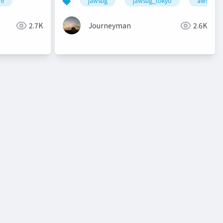
レンダー
nr
技術ブログ
jawsug
jawsug_tokyo
awscomm
2.7K
Journeyman
2.6K