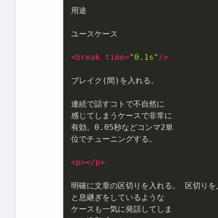
用途

ユースケース

<
break
time
=
"0.1s"
/>
ブレイク(間)を入れる。

連続で話すコトで不自然に

感じてしまうケースで非常に

有効。0.05秒などコンマ2単

位でチューニングする。

<
p
>
</
p
>
明確に文章の区切りを入れる。 区切りを
と息継ぎをしているような

ケースも一気に発話してしま
