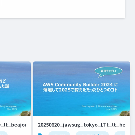
9_lt_beajouneyman
20250620_jawsug_tokyo_LTt_lt_beaj