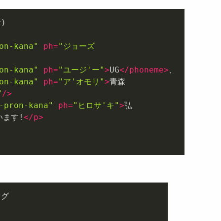
on-kana"
ph
=
"ジョーズ

on-kana"
ph
=
"ユージ'ー"
>
UG
</
phoneme
>
on-kana"
ph
=
"ア'オモリ"
>
"
/>
-pron-kana"
ph
=
"ヒロサ'キ"
>
弘

います!
</
p
>
グ
