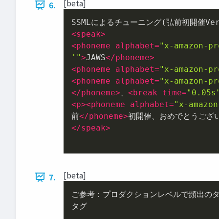
[beta]
6.
<
speak
>
<
phoneme
alphabet
=
"x-amazon-pr
'"
>
JAWS
</
phoneme
>
<
phoneme
alphabet
=
"x-amazon-pr
<
phoneme
alphabet
=
"x-amazon-pr
</
phoneme
>
、
<
break
time
=
"0.05s
<
p
>
<
phoneme
alphabet
=
"x-amazon
前
</
phoneme
>
初開催、おめでとうござ
</
speak
>
[beta]
7.
ご参考：プロダクションレベルで頻出のタ
タグ
