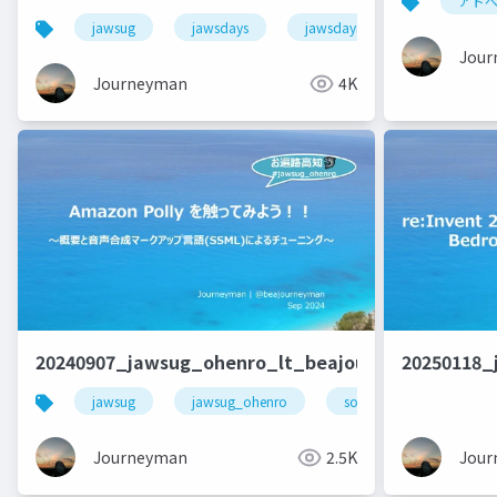
アド
jawsug
jawsdays
jawsdays2024
aws
Jour
Journeyman
4K
20240907_jawsug_ohenro_lt_beajouneyman
20250118_
jawsug
jawsug_ohenro
soraacomug
am
Journeyman
2.5K
Jour