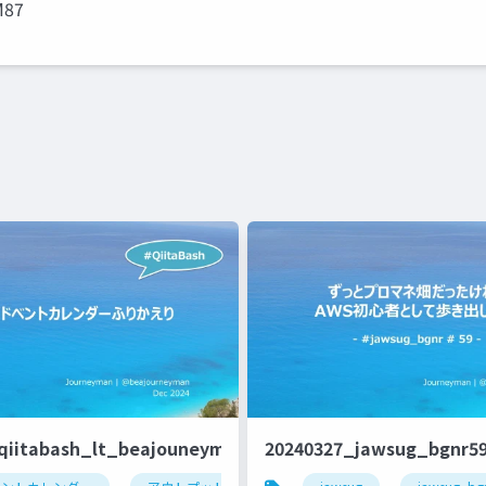
M87
qiitabash_lt_beajouneyman
20240327_jawsug_bgnr5