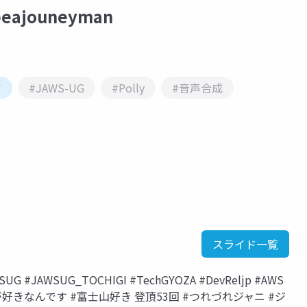
beajouneyman
ア
#JAWS-UG
#Polly
#音声合成
スライド一覧
#JAWSUG_TOCHIGI #TechGYOZA #DevReljp #AWS
#桃が好きなんです #富士山好き 登頂53回 #つれづれジャニ #ジ